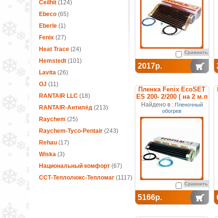
Ceilhit
(124)
Ebeco
(65)
Eberle
(1)
Fenix
(27)
Heat Trace
(24)
Сравнить
Hemstedt
(101)
2017р.
Lavita
(26)
OJ
(11)
Пленка Fenix EcoSET
RANTAIR LLC
(18)
ES 200- 2/200 ( на 2 м.п
) отопительная (набор)
Найдено в :
Пленочный
RANTAIR-Антилёд
(213)
обогрев
Raychem
(25)
Raychem-Tyco-Pentair
(243)
Rehau
(17)
Wiska
(3)
Национальный комфорт
(67)
ССТ-Теплолюкс-Тепломаг
(1117)
Сравнить
5166р.