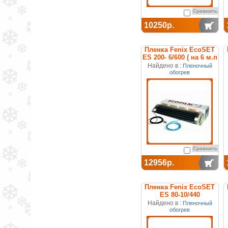
Сравнить
10250р.
Пленка Fenix EcoSET
ES 200- 6/600 ( на 6 м.п
) отопительная (набор)
Найдено в :
Пленочный
обогрев
Сравнить
12956р.
Пленка Fenix EcoSET
ES 80-10/440
отопительная (набор)
Найдено в :
Пленочный
обогрев