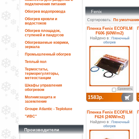
подключения питания
Fenix
Обогрев водопровода
Обогрев кровли и
Сортировать:
По умолчани
водостоков
Пленка Fenix ECOFILM
Обогрев площадок,
F606 (60W/m2)
ступеней и пандусов
отопительная
Найдено в :
Пленочный
Обогреваемые коврики,
обогрев
зеркала
Промышленный обогрев
Теплый пол
Термостаты,
терморегуляторы,
метеостанции
Шкафы управления
Сравнить
обогревом
1583р.
Молниезащита и
заземление
Groupe Atlantic - Teploluxe
Пленка Fenix ECOFILM
"ИВС"
F624 (240W/m2)
отопительная
Найдено в :
Пленочный
обогрев
Производители