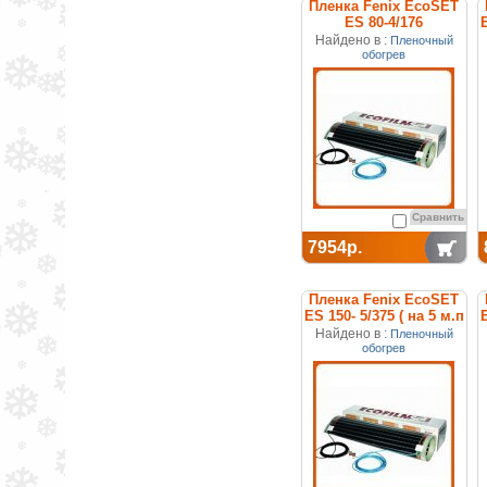
Пленка Fenix EcoSET
ES 80-4/176
E
отопительная (набор)
)
Найдено в :
Пленочный
обогрев
Сравнить
7954р.
Пленка Fenix EcoSET
ES 150- 5/375 ( на 5 м.п
E
) отопительная (набор)
)
Найдено в :
Пленочный
обогрев