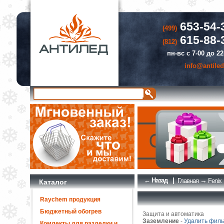
653-54-
(499)
615-88-
(812)
пн-вс с 7-00 до 22
info@antiled
← Назад
|
→
Главная
Fenix
Каталог
Raychem продукция
Бюджетный обогрев
Защита и автоматика
Заземление
-
Удалить филь
Комлекты для разделки и