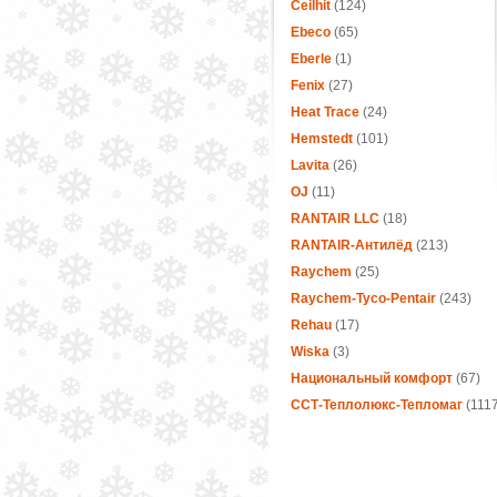
Ceilhit
(124)
Ebeco
(65)
Eberle
(1)
Fenix
(27)
Heat Trace
(24)
Hemstedt
(101)
Lavita
(26)
OJ
(11)
RANTAIR LLC
(18)
RANTAIR-Антилёд
(213)
Raychem
(25)
Raychem-Tyco-Pentair
(243)
Rehau
(17)
Wiska
(3)
Национальный комфорт
(67)
ССТ-Теплолюкс-Тепломаг
(1117