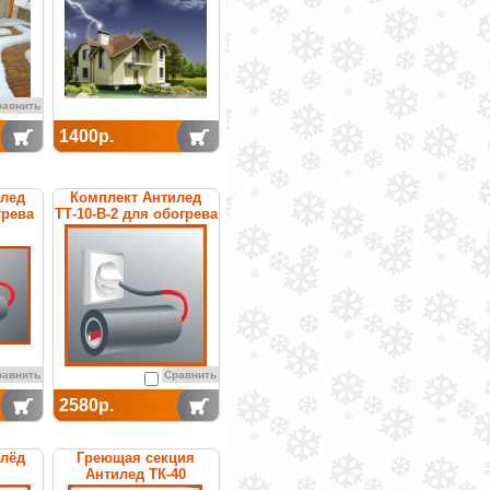
равнить
1400р.
илед
Комплект Антилед
грева
ТТ-10-В-2 для обогрева
труб
равнить
Сравнить
2580р.
илёд
Греющая секция
Антилед ТК-40