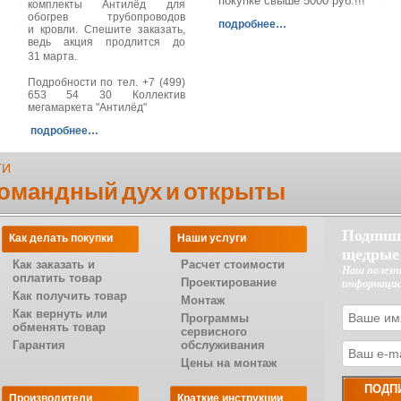
покупке свыше 5000 руб.!!!
комплекты Антилёд для
обогрев трубопроводов
подробнее…
и кровли. Спешите заказать,
ведь акция продлится до
31 марта.
Подробности по тел. +7 (499)
653 54 30 Коллектив
мегамаркета "Антилёд"
подробнее…
ТИ
командный дух и открыты
Подпиш
Как делать покупки
Наши услуги
щедрые
Как заказать и
Расчет стоимости
Наш полезн
оплатить товар
Проектирование
информаци
Как получить товар
Монтаж
Как вернуть или
Программы
обменять товар
сервисного
Гарантия
обслуживания
Цены на монтаж
Производители
Краткие инструкции