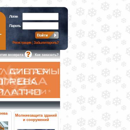
Логин
Пароль
Регистрация
|
Забыли пароль?
нтия возврата
Как заказать?
рева
Молниезащита зданий
и сооружений