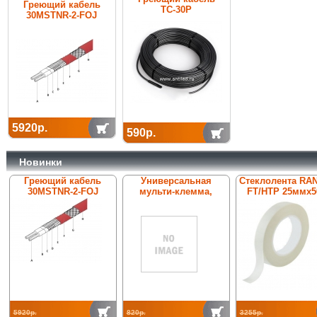
Греющий кабель
ТС-30Р
30MSTNR-2-FOJ
5920р.
590р.
Новинки
Греющий кабель
Универсальная
Стеклолента RA
30MSTNR-2-FOJ
мульти-клемма,
FT/HTP 25ммх5
ConTer-St/tZn 00002,
нерж. сталь V2A, Rd8-
10
5920р.
820р.
3255р.