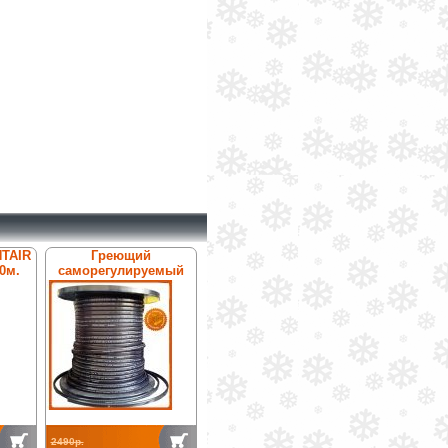
NTAIR
Греющий
0м.
саморегулируемый
кабель Антилёд
ТК-31ТФ
2490р.