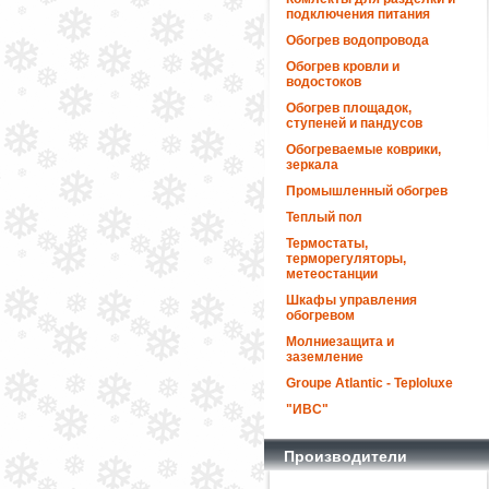
подключения питания
Обогрев водопровода
Обогрев кровли и
водостоков
Обогрев площадок,
ступеней и пандусов
Обогреваемые коврики,
зеркала
Промышленный обогрев
Теплый пол
Термостаты,
терморегуляторы,
метеостанции
Шкафы управления
обогревом
Молниезащита и
заземление
Groupe Atlantic - Teploluxe
"ИВС"
Производители