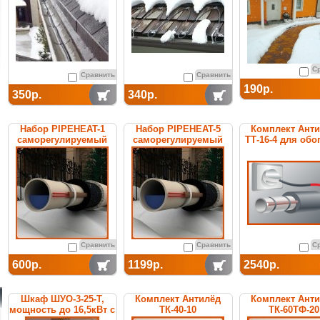
С
Сравнить
Сравнить
190р.
350р.
340р.
Набор PIPEHEAT-1
Набор PIPEHEAT-5
Комплект Ант
саморегулируемый
саморегулируемый
ТТ-16-4 для обо
для обогрева
для обогрева
труб
пластиковых труб
пластиковых труб
Сравнить
Сравнить
С
600р.
1199р.
2540р.
Шкаф ШУО-3-25-T,
Комплект Антилёд
Комплект Ант
мощность до 16,5кВт с
ТК-40-10
ТК-60ТФ-20