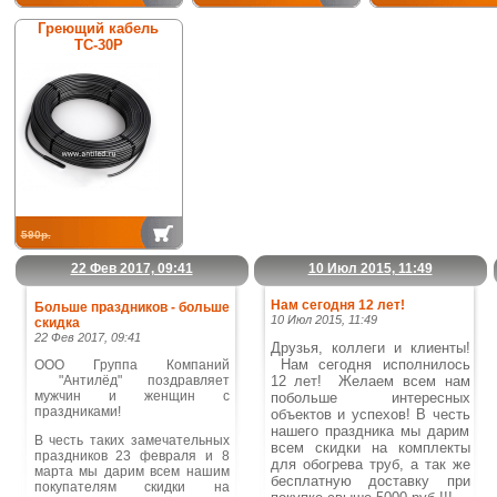
Греющий кабель
ТС-30Р
590р.
22 Фев 2017, 09:41
10 Июл 2015, 11:49
Нам сегодня 12 лет!
Больше праздников - больше
10 Июл 2015, 11:49
скидка
22 Фев 2017, 09:41
Друзья, коллеги и клиенты!
Нам сегодня исполнилось
ООО Группа Компаний
"Антилёд" поздравляет
12 лет! Желаем всем нам
мужчин и женщин с
побольше интересных
праздниками!
объектов и успехов!
В честь
нашего праздника мы дарим
В честь таких замечательных
всем скидки на комплекты
праздников 23 февраля и 8
для обогрева труб, а так же
марта мы дарим всем нашим
бесплатную доставку при
покупателям скидки на