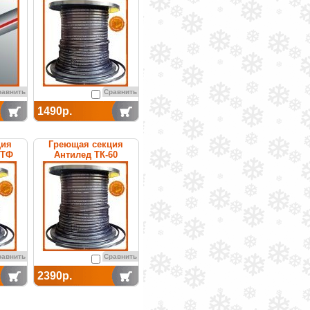
саморегулируемая
равнить
Сравнить
1490р.
ция
Греющая секция
0ТФ
Антилед ТК-60
емая
саморегулируемая
равнить
Сравнить
2390р.