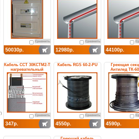
термостатом
Сравнить
Сравнить
С
50030р.
12980р.
44100р.
Кабель ССТ 30КСТМ2-Т
Кабель RGS 60-2-PU
Греющая сек
нагревательный
Антилед ТК-6
саморегулирующийся
саморегулиру
)
Сравнить
Сравнить
С
347р.
4550р.
4590р.
Греющий кабель