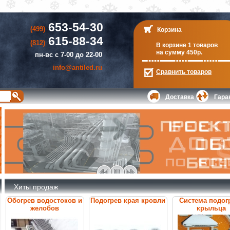
653-54-30
(499)
Корзина
615-88-34
(812)
В корзине 1 товаров
на сумму 450р.
пн-вс с 7-00 до 22-00
info@antiled.ru
Сравнить
товаров
Доставка
Гара
Хиты продаж
Обогрев водостоков и
Подогрев края кровли
Система подог
желобов
крыльца