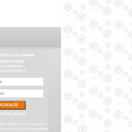
итесь на наши
 рассылки
ый и забавный
онный дайджест
примеры рассылок
уважает Вашу частную жизнь.Мы
родаем и не распространяеминым