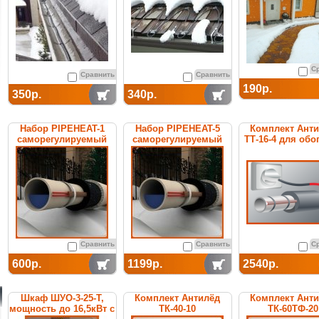
С
Сравнить
Сравнить
190р.
350р.
340р.
Набор PIPEHEAT-1
Набор PIPEHEAT-5
Комплект Ант
саморегулируемый
саморегулируемый
ТТ-16-4 для обо
для обогрева
для обогрева
труб
пластиковых труб
пластиковых труб
Сравнить
Сравнить
С
600р.
1199р.
2540р.
Шкаф ШУО-3-25-T,
Комплект Антилёд
Комплект Ант
мощность до 16,5кВт с
ТК-40-10
ТК-60ТФ-20