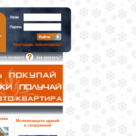
Логин
Пароль
Регистрация
|
Забыли пароль?
нтия возврата
Как заказать?
рева
Молниезащита зданий
и сооружений