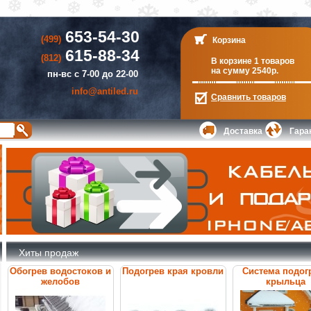
653-54-30
(499)
Корзина
615-88-34
(812)
В корзине 1 товаров
на сумму 2540р.
пн-вс с 7-00 до 22-00
info@antiled.ru
Сравнить
товаров
Доставка
Гара
Хиты продаж
Обогрев водостоков и
Подогрев края кровли
Система подог
желобов
крыльца