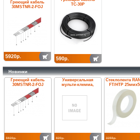
Греющий кабель
ТС-30Р
30MSTNR-2-FOJ
5920р.
590р.
Новинки
Греющий кабель
Универсальная
Стеклолента RA
30MSTNR-2-FOJ
мульти-клемма,
FT/HTP 25ммх5
ConTer-St/tZn 00002,
нерж. сталь V2A, Rd8-
10
5920р.
820р.
3255р.