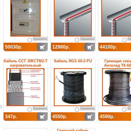
термостатом
Сравнить
Сравнить
С
50030р.
12980р.
44100р.
Кабель ССТ 30КСТМ2-Т
Кабель RGS 60-2-PU
Греющая сек
нагревательный
Антилед ТК-6
саморегулирующийся
саморегулиру
)
Сравнить
Сравнить
С
347р.
4550р.
4590р.
Греющий кабель