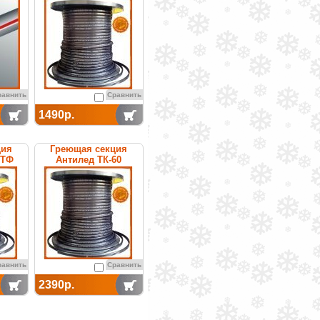
саморегулируемая
равнить
Сравнить
1490р.
ция
Греющая секция
0ТФ
Антилед ТК-60
емая
саморегулируемая
равнить
Сравнить
2390р.