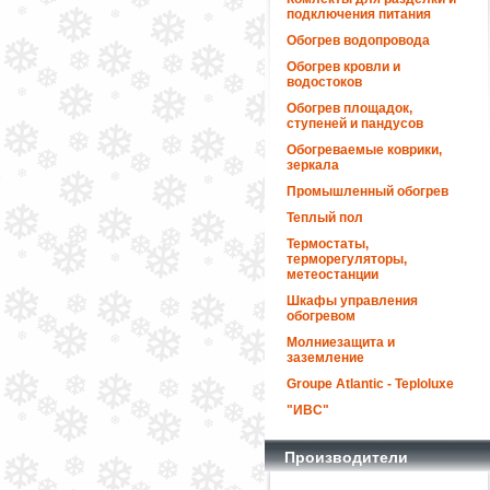
подключения питания
Обогрев водопровода
Обогрев кровли и
водостоков
Обогрев площадок,
ступеней и пандусов
Обогреваемые коврики,
зеркала
Промышленный обогрев
Теплый пол
Термостаты,
терморегуляторы,
метеостанции
Шкафы управления
обогревом
Молниезащита и
заземление
Groupe Atlantic - Teploluxe
"ИВС"
Производители