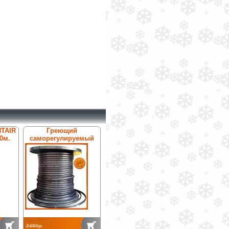
NTAIR
Греющий
0м.
саморегулируемый
кабель Антилёд
ТК-31ТФ
2490р.