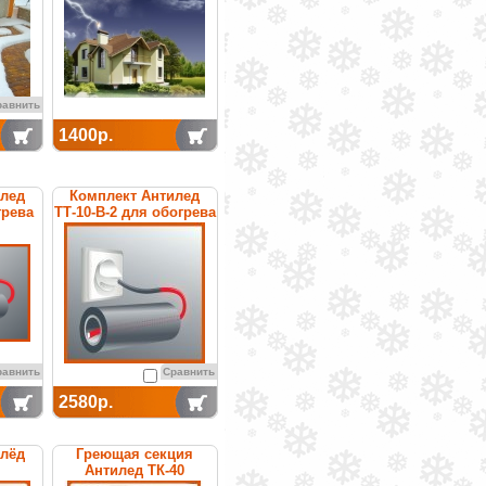
равнить
1400р.
илед
Комплект Антилед
грева
ТТ-10-В-2 для обогрева
труб
равнить
Сравнить
2580р.
илёд
Греющая секция
Антилед ТК-40