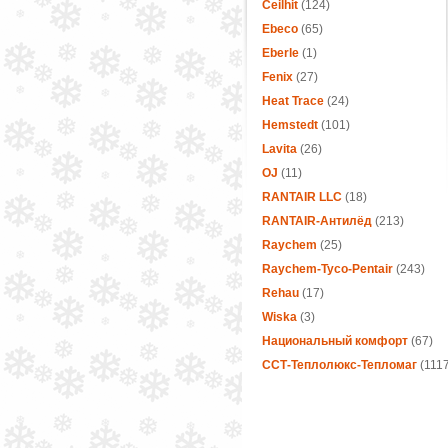
Ceilhit
(124)
Ebeco
(65)
Eberle
(1)
Fenix
(27)
Heat Trace
(24)
Hemstedt
(101)
Lavita
(26)
OJ
(11)
RANTAIR LLC
(18)
RANTAIR-Антилёд
(213)
Raychem
(25)
Raychem-Tyco-Pentair
(243)
Rehau
(17)
Wiska
(3)
Национальный комфорт
(67)
ССТ-Теплолюкс-Тепломаг
(1117