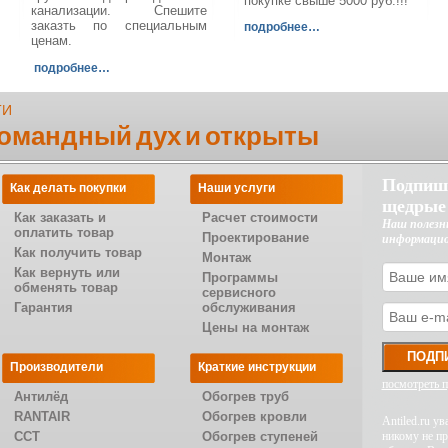
покупке свыше 5000 руб.!!!
канализации. Спешите
заказть по специальным
подробнее…
ценам.
подробнее…
ТИ
командный дух и открыты
Подпиш
Как делать покупки
Наши услуги
щедрые
Как заказать и
Расчет стоимости
Наш полезн
оплатить товар
Проектирование
информаци
Как получить товар
Монтаж
Как вернуть или
Программы
обменять товар
сервисного
Гарантия
обслуживания
Цены на монтаж
Производители
Краткие инструкции
посмотреть 
Антилёд
Обогрев труб
RANTAIR
Обогрев кровли
Antiled.ru 
CCT
Обогрев ступеней
никому не п