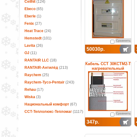
термостатом
Ceilhit
(124)
Ebeco
(65)
Eberle
(1)
Fenix
(27)
Heat Trace
(24)
Hemstedt
(101)
Сравнить
Lavita
(26)
50030р.
OJ
(11)
RANTAIR LLC
(18)
Кабель ССТ 30КСТМ2-Т
RANTAIR-Антилёд
(213)
нагревательный
саморегулирующийся
Raychem
(25)
Raychem-Tyco-Pentair
(243)
Rehau
(17)
Wiska
(3)
Национальный комфорт
(67)
ССТ-Теплолюкс-Тепломаг
(1117)
Сравнить
347р.