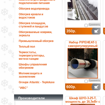
подключения питания
Обогрев водопровода
Обогрев кровли и
водостоков
Обогрев площадок,
Сравнить
ступеней и пандусов
350р.
Обогреваемые коврики,
зеркала
Промышленный обогрев
Набор PIPEHEAT-1
саморегулируемый
Теплый пол
для обогрева
Термостаты,
пластиковых труб
терморегуляторы,
метеостанции
Шкафы управления
обогревом
Молниезащита и
заземление
Сравнить
Groupe Atlantic - Teploluxe
600р.
"ИВС"
Производители
Шкаф ШУО-3-25-T,
мощность до 16,5кВт с