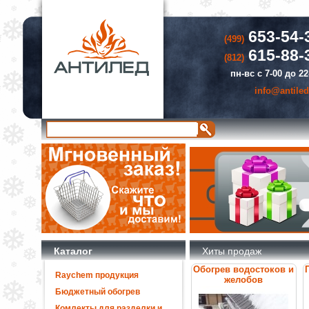
653-54-
(499)
615-88-
(812)
пн-вс с 7-00 до 22
info@antiled
Каталог
Хиты продаж
Обогрев водостоков и
Raychem продукция
желобов
Бюджетный обогрев
Комлекты для разделки и