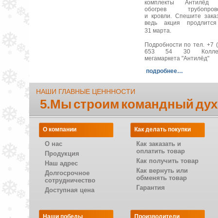
комплекты Антилёд 
обогрев трубопрово
и кровли. Спешите заказ
ведь акция продлитс
31 марта.
Подробности по тел. +7 (
653 54 30 Коллек
мегамаркета "Антилёд"
подробнее…
НАШИ ГЛАВНЫЕ ЦЕНННОСТИ
5.Мы строим командный дух
О компании
Как делать покупки
О нас
Как заказать и
оплатить товар
Продукция
Как получить товар
Наш адрес
Как вернуть или
Долгосрочное
обменять товар
сотрудничество
Гарантия
Доступная цена
Наши победы
Производители