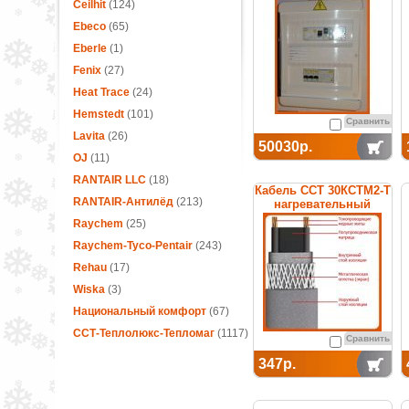
термостатом
Ceilhit
(124)
Ebeco
(65)
Eberle
(1)
Fenix
(27)
Heat Trace
(24)
Hemstedt
(101)
Сравнить
Lavita
(26)
50030р.
OJ
(11)
RANTAIR LLC
(18)
Кабель ССТ 30КСТМ2-Т
RANTAIR-Антилёд
(213)
нагревательный
саморегулирующийся
Raychem
(25)
Raychem-Tyco-Pentair
(243)
Rehau
(17)
Wiska
(3)
Национальный комфорт
(67)
ССТ-Теплолюкс-Тепломаг
(1117)
Сравнить
347р.