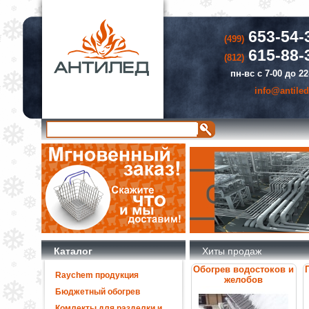
653-54-
(499)
615-88-
(812)
пн-вс с 7-00 до 22
info@antiled
Каталог
Хиты продаж
Обогрев водостоков и
Raychem продукция
желобов
Бюджетный обогрев
Комлекты для разделки и