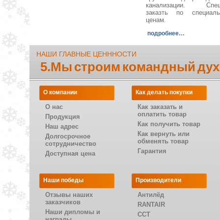
канализации. Спеш
заказть по специал
ценам.
подробнее…
НАШИ ГЛАВНЫЕ ЦЕНННОСТИ
5.Мы строим командный дух
О компании
Как делать покупки
О нас
Как заказать и
оплатить товар
Продукция
Как получить товар
Наш адрес
Как вернуть или
Долгосрочное
обменять товар
сотрудничество
Гарантия
Доступная цена
Наши победы
Производители
Отзывы наших
Антилёд
заказчиков
RANTAIR
Наши дипломы и
CCT
награды