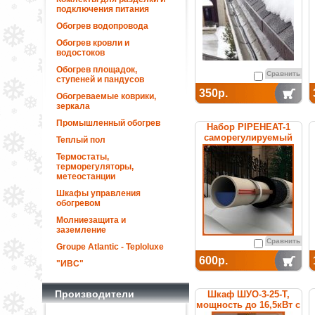
подключения питания
Обогрев водопровода
Обогрев кровли и
водостоков
Обогрев площадок,
Сравнить
ступеней и пандусов
350р.
Обогреваемые коврики,
зеркала
Промышленный обогрев
Набор PIPEHEAT-1
саморегулируемый
Теплый пол
для обогрева
Термостаты,
пластиковых труб
терморегуляторы,
метеостанции
Шкафы управления
обогревом
Молниезащита и
заземление
Сравнить
Groupe Atlantic - Teploluxe
600р.
"ИВС"
Производители
Шкаф ШУО-3-25-T,
мощность до 16,5кВт с