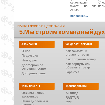
канализации. Спеш
заказть по специал
ценам.
подробнее…
НАШИ ГЛАВНЫЕ ЦЕНННОСТИ
5.Мы строим командный дух
О компании
Как делать покупки
О нас
Как заказать и
оплатить товар
Продукция
Как получить товар
Наш адрес
Как вернуть или
Долгосрочное
обменять товар
сотрудничество
Гарантия
Доступная цена
Наши победы
Производители
Отзывы наших
Антилёд
заказчиков
RANTAIR
Наши дипломы и
CCT
награды