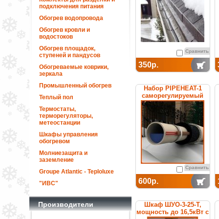
подключения питания
Обогрев водопровода
Обогрев кровли и
водостоков
Обогрев площадок,
Сравнить
ступеней и пандусов
350р.
Обогреваемые коврики,
зеркала
Промышленный обогрев
Набор PIPEHEAT-1
саморегулируемый
Теплый пол
для обогрева
Термостаты,
пластиковых труб
терморегуляторы,
метеостанции
Шкафы управления
обогревом
Молниезащита и
заземление
Сравнить
Groupe Atlantic - Teploluxe
600р.
"ИВС"
Производители
Шкаф ШУО-3-25-T,
мощность до 16,5кВт с