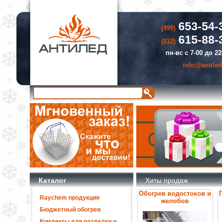
653-54-
(499)
615-88-
(812)
пн-вс с 7-00 до 22
info@antiled
Каталог
Хиты продаж
Обогрев водостоков и
Raychem продукция
желобов
Бюджетный обогрев
Комлекты для разделки и