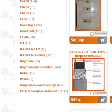
термостатом
Ceilhit
(124)
Ebeco
(65)
Eberle
(1)
Fenix
(27)
Heat Trace
(24)
Hemstedt
(101)
Сравнить
Lavita
(26)
50030р.
OJ
(11)
RANTAIR LLC
(18)
Кабель ССТ 30КСТМ2-Т
RANTAIR-Антилёд
(213)
нагревательный
саморегулирующийся
Raychem
(25)
Raychem-Tyco-Pentair
(243)
Rehau
(17)
Wiska
(3)
Национальный комфорт
(67)
ССТ-Теплолюкс-Тепломаг
(1117)
Сравнить
347р.