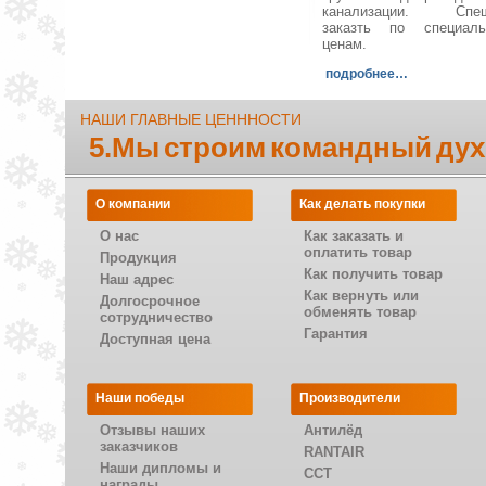
канализации. Спеш
заказть по специал
ценам.
подробнее…
НАШИ ГЛАВНЫЕ ЦЕНННОСТИ
5.Мы строим командный дух
О компании
Как делать покупки
О нас
Как заказать и
оплатить товар
Продукция
Как получить товар
Наш адрес
Как вернуть или
Долгосрочное
обменять товар
сотрудничество
Гарантия
Доступная цена
Наши победы
Производители
Отзывы наших
Антилёд
заказчиков
RANTAIR
Наши дипломы и
CCT
награды