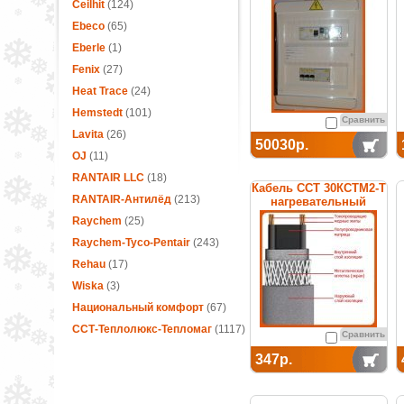
термостатом
Ceilhit
(124)
Ebeco
(65)
Eberle
(1)
Fenix
(27)
Heat Trace
(24)
Hemstedt
(101)
Сравнить
Lavita
(26)
50030р.
OJ
(11)
RANTAIR LLC
(18)
Кабель ССТ 30КСТМ2-Т
RANTAIR-Антилёд
(213)
нагревательный
саморегулирующийся
Raychem
(25)
Raychem-Tyco-Pentair
(243)
Rehau
(17)
Wiska
(3)
Национальный комфорт
(67)
ССТ-Теплолюкс-Тепломаг
(1117)
Сравнить
347р.