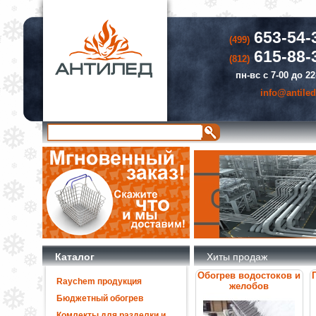
653-54-
(499)
615-88-
(812)
пн-вс с 7-00 до 22
info@antiled
Каталог
Хиты продаж
Обогрев водостоков и
Raychem продукция
желобов
Бюджетный обогрев
Комлекты для разделки и