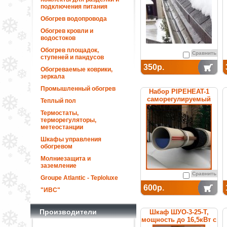
подключения питания
Обогрев водопровода
Обогрев кровли и
водостоков
Обогрев площадок,
Сравнить
ступеней и пандусов
350р.
Обогреваемые коврики,
зеркала
Промышленный обогрев
Набор PIPEHEAT-1
саморегулируемый
Теплый пол
для обогрева
Термостаты,
пластиковых труб
терморегуляторы,
метеостанции
Шкафы управления
обогревом
Молниезащита и
заземление
Сравнить
Groupe Atlantic - Teploluxe
600р.
"ИВС"
Производители
Шкаф ШУО-3-25-T,
мощность до 16,5кВт с