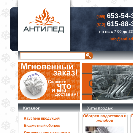
653-54-
(499)
615-88-
(812)
пн-вс с 7-00 до 22
info@antiled
Каталог
Хиты продаж
Обогрев водостоков и
Raychem продукция
желобов
Бюджетный обогрев
Комлекты для разделки и