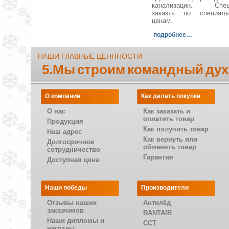
канализации. Спеш
заказть по специал
ценам.
подробнее…
НАШИ ГЛАВНЫЕ ЦЕНННОСТИ
5.Мы строим командный дух
О компании
Как делать покупки
О нас
Как заказать и
оплатить товар
Продукция
Как получить товар
Наш адрес
Как вернуть или
Долгосрочное
обменять товар
сотрудничество
Гарантия
Доступная цена
Наши победы
Производители
Отзывы наших
Антилёд
заказчиков
RANTAIR
Наши дипломы и
CCT
награды