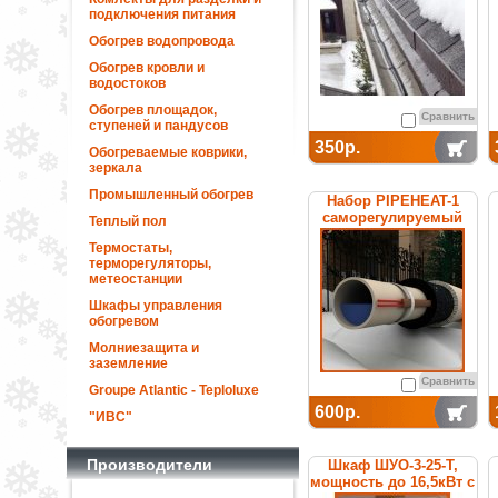
подключения питания
Обогрев водопровода
Обогрев кровли и
водостоков
Обогрев площадок,
Сравнить
ступеней и пандусов
350р.
Обогреваемые коврики,
зеркала
Промышленный обогрев
Набор PIPEHEAT-1
саморегулируемый
Теплый пол
для обогрева
Термостаты,
пластиковых труб
терморегуляторы,
метеостанции
Шкафы управления
обогревом
Молниезащита и
заземление
Сравнить
Groupe Atlantic - Teploluxe
600р.
"ИВС"
Производители
Шкаф ШУО-3-25-T,
мощность до 16,5кВт с