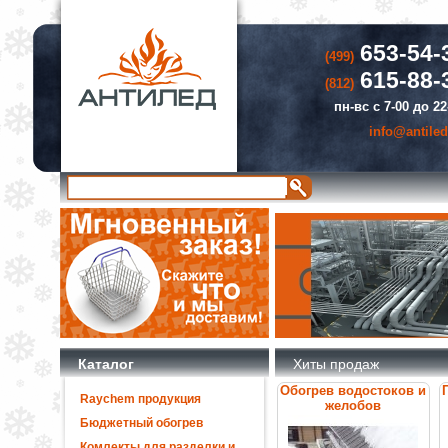
653-54-
(499)
615-88-
(812)
пн-вс с 7-00 до 22
info@antiled
Каталог
Хиты продаж
Обогрев водостоков и
Raychem продукция
желобов
Бюджетный обогрев
Комлекты для разделки и