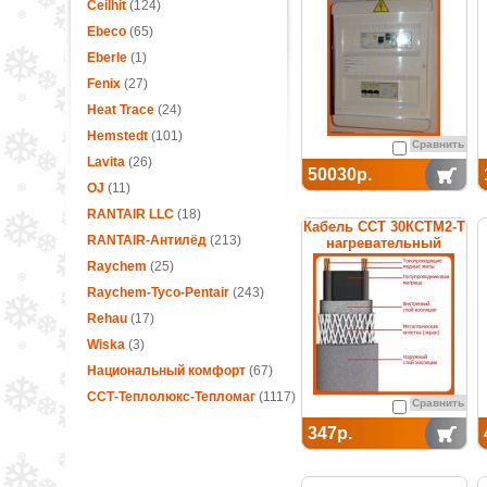
термостатом
Ceilhit
(124)
Ebeco
(65)
Eberle
(1)
Fenix
(27)
Heat Trace
(24)
Hemstedt
(101)
Сравнить
Lavita
(26)
50030р.
OJ
(11)
RANTAIR LLC
(18)
Кабель ССТ 30КСТМ2-Т
RANTAIR-Антилёд
(213)
нагревательный
саморегулирующийся
Raychem
(25)
Raychem-Tyco-Pentair
(243)
Rehau
(17)
Wiska
(3)
Национальный комфорт
(67)
ССТ-Теплолюкс-Тепломаг
(1117)
Сравнить
347р.