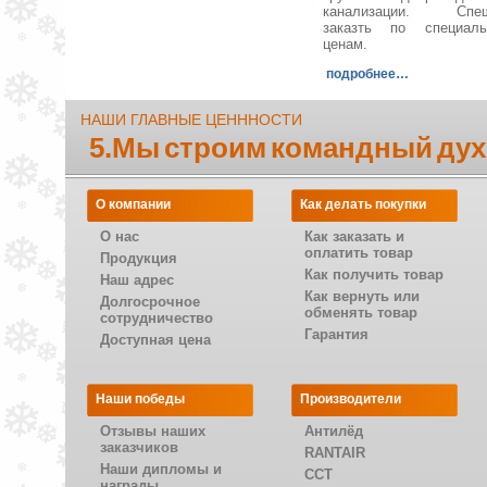
канализации. Спеш
заказть по специал
ценам.
подробнее…
НАШИ ГЛАВНЫЕ ЦЕНННОСТИ
5.Мы строим командный дух
О компании
Как делать покупки
О нас
Как заказать и
оплатить товар
Продукция
Как получить товар
Наш адрес
Как вернуть или
Долгосрочное
обменять товар
сотрудничество
Гарантия
Доступная цена
Наши победы
Производители
Отзывы наших
Антилёд
заказчиков
RANTAIR
Наши дипломы и
CCT
награды