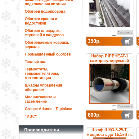
подключения питания
Обогрев водопровода
Обогрев кровли и
водостоков
Обогрев площадок,
Сравнить
ступеней и пандусов
350р.
Обогреваемые коврики,
зеркала
Промышленный обогрев
Набор PIPEHEAT-1
саморегулируемый
Теплый пол
для обогрева
Термостаты,
пластиковых труб
терморегуляторы,
метеостанции
Шкафы управления
обогревом
Молниезащита и
заземление
Сравнить
Groupe Atlantic - Teploluxe
600р.
"ИВС"
Производители
Шкаф ШУО-3-25-T,
мощность до 16,5кВт с