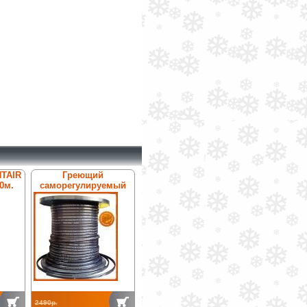
NTAIR
Греющий
0м.
саморегулируемый
кабель Антилёд
ТК-31ТФ
2490р.