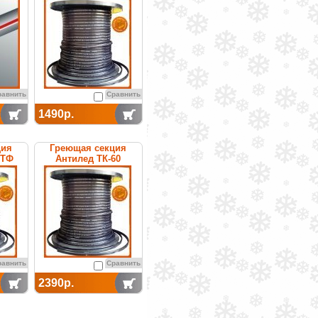
саморегулируемая
равнить
Сравнить
1490р.
ция
Греющая секция
0ТФ
Антилед ТК-60
емая
саморегулируемая
равнить
Сравнить
2390р.