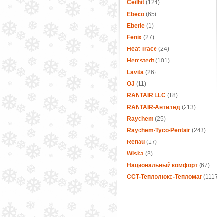
Ceilhit
(124)
Ebeco
(65)
Eberle
(1)
Fenix
(27)
Heat Trace
(24)
Hemstedt
(101)
Lavita
(26)
OJ
(11)
RANTAIR LLC
(18)
RANTAIR-Антилёд
(213)
Raychem
(25)
Raychem-Tyco-Pentair
(243)
Rehau
(17)
Wiska
(3)
Национальный комфорт
(67)
ССТ-Теплолюкс-Тепломаг
(1117