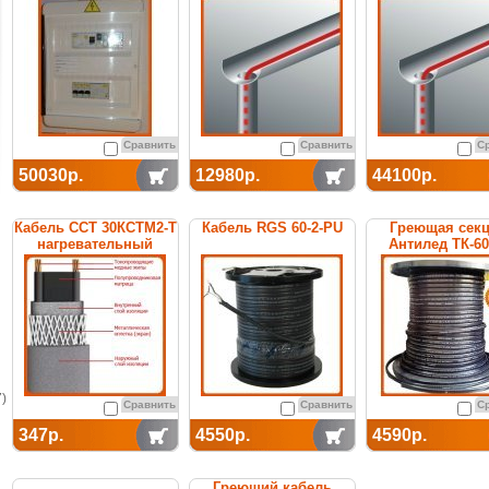
термостатом
Сравнить
Сравнить
С
50030р.
12980р.
44100р.
Кабель ССТ 30КСТМ2-Т
Кабель RGS 60-2-PU
Греющая сек
нагревательный
Антилед ТК-6
саморегулирующийся
саморегулиру
)
Сравнить
Сравнить
С
347р.
4550р.
4590р.
Греющий кабель