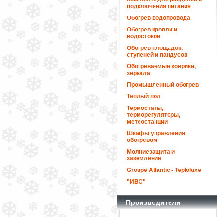
подключения питания
Обогрев водопровода
Обогрев кровли и
водостоков
Обогрев площадок,
ступеней и пандусов
Обогреваемые коврики,
зеркала
Промышленный обогрев
Теплый пол
Термостаты,
терморегуляторы,
метеостанции
Шкафы управления
обогревом
Молниезащита и
заземление
Groupe Atlantic - Teploluxe
"ИВС"
Производители