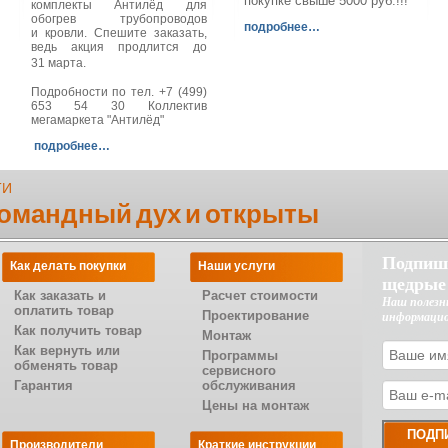
покупке свыше 5000 руб.!!!
комплекты Антилёд для
обогрев трубопроводов
подробнее…
и кровли. Спешите заказать,
ведь акция продлится до
31 марта.
Подробности по тел. +7 (499)
653 54 30 Коллектив
мегамаркета "Антилёд"
подробнее…
ТИ
командный дух и открыты
Подпиш
Как делать покупки
Наши услуги
щедрые
Как заказать и
Расчет стоимости
Наш полезн
оплатить товар
Проектирование
информаци
Как получить товар
Монтаж
Как вернуть или
Программы
обменять товар
сервисного
Гарантия
обслуживания
Цены на монтаж
Производители
Краткие инструкции