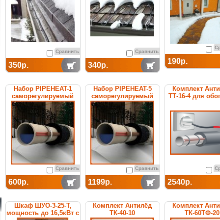
С
Сравнить
Сравнить
190р.
350р.
340р.
Набор PIPEHEAT-1
Набор PIPEHEAT-5
Комплект Ант
саморегулируемый
саморегулируемый
ТТ-16-4 для обо
для обогрева
для обогрева
труб
пластиковых труб
пластиковых труб
Сравнить
Сравнить
С
600р.
1199р.
2540р.
Шкаф ШУО-3-25-T,
Комплект Антилёд
Комплект Ант
мощность до 16,5кВт с
ТК-40-10
ТК-60ТФ-20