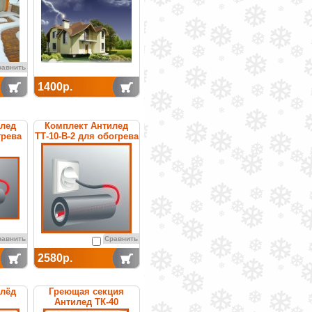
равнить
1400р.
илед
Комплект Антилед
грева
ТТ-10-В-2 для обогрева
труб
равнить
Сравнить
2580р.
илёд
Греющая секция
Антилед ТК-40