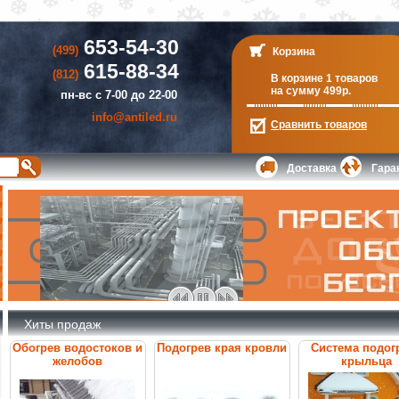
653-54-30
(499)
Корзина
615-88-34
(812)
В корзине 1 товаров
на сумму 499р.
пн-вс с 7-00 до 22-00
info@antiled.ru
Сравнить
товаров
Доставка
Гара
Хиты продаж
Обогрев водостоков и
Подогрев края кровли
Система подог
желобов
крыльца