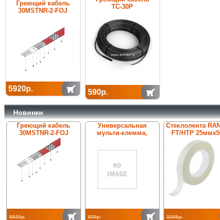
Греющий кабель
ТС-30Р
30MSTNR-2-FOJ
5920р.
590р.
Новинки
Греющий кабель
Универсальная
Стеклолента RA
30MSTNR-2-FOJ
мульти-клемма,
FT/HTP 25ммх5
ConTer-St/tZn 00002,
нерж. сталь V2A, Rd8-
10
5920р.
820р.
3255р.