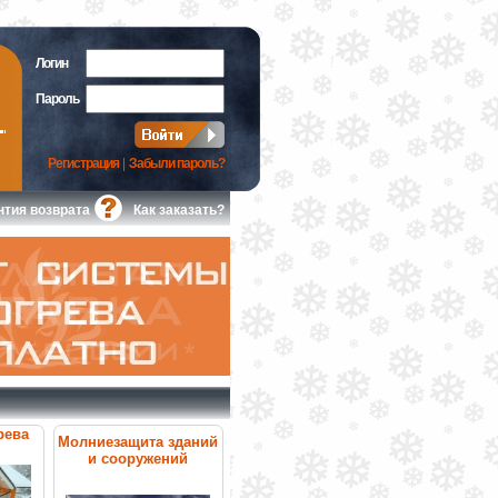
Логин
Пароль
Регистрация
|
Забыли пароль?
нтия возврата
Как заказать?
рева
Молниезащита зданий
и сооружений