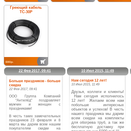
Греющий кабель
ТС-30Р
590р.
22 Фев 2017, 09:41
10 Июл 2015, 11:49
Нам сегодня 12 лет!
Больше праздников - больше
10 Июл 2015, 11:49
скидка
22 Фев 2017, 09:41
Друзья, коллеги и клиенты!
Нам сегодня исполнилось
ООО Группа Компаний
"Антилёд" поздравляет
12 лет! Желаем всем нам
мужчин и женщин с
побольше интересных
праздниками!
объектов и успехов!
В честь
нашего праздника мы дарим
В честь таких замечательных
всем скидки на комплекты
праздников 23 февраля и 8
для обогрева труб, а так же
марта мы дарим всем нашим
бесплатную доставку при
покупателям скидки на