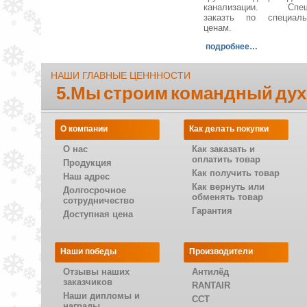
канализации. Спеш
заказть по специал
ценам.
подробнее…
НАШИ ГЛАВНЫЕ ЦЕНННОСТИ
5.Мы строим командный дух
О компании
Как делать покупки
О нас
Как заказать и
оплатить товар
Продукция
Как получить товар
Наш адрес
Как вернуть или
Долгосрочное
обменять товар
сотрудничество
Гарантия
Доступная цена
Наши победы
Производители
Отзывы наших
Антилёд
заказчиков
RANTAIR
Наши дипломы и
CCT
награды