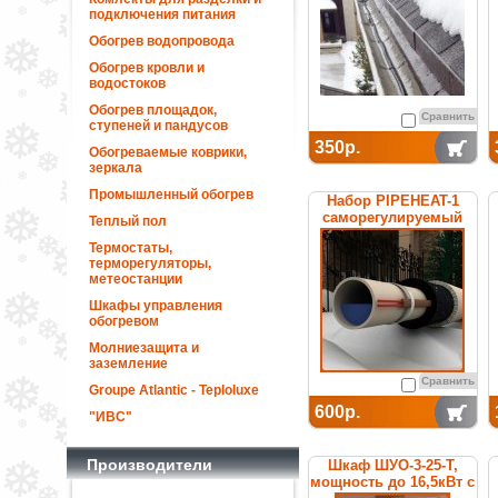
подключения питания
Обогрев водопровода
Обогрев кровли и
водостоков
Обогрев площадок,
Сравнить
ступеней и пандусов
350р.
Обогреваемые коврики,
зеркала
Промышленный обогрев
Набор PIPEHEAT-1
саморегулируемый
Теплый пол
для обогрева
Термостаты,
пластиковых труб
терморегуляторы,
метеостанции
Шкафы управления
обогревом
Молниезащита и
заземление
Сравнить
Groupe Atlantic - Teploluxe
600р.
"ИВС"
Производители
Шкаф ШУО-3-25-T,
мощность до 16,5кВт с