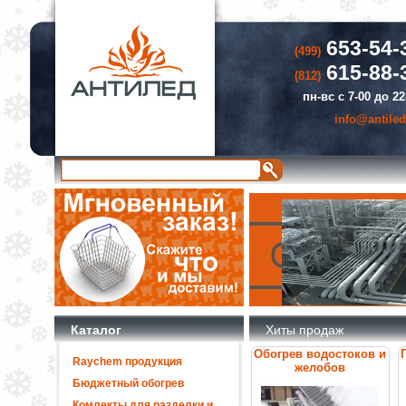
653-54-
(499)
615-88-
(812)
пн-вс с 7-00 до 22
info@antiled
Каталог
Хиты продаж
Обогрев водостоков и
Raychem продукция
желобов
Бюджетный обогрев
Комлекты для разделки и