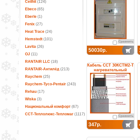
термостатом
Ceilhit
(124)
Ebeco
(65)
Eberle
(1)
Fenix
(27)
Heat Trace
(24)
Hemstedt
(101)
Сравнить
Lavita
(26)
50030р.
OJ
(11)
RANTAIR LLC
(18)
Кабель ССТ 30КСТМ2-Т
RANTAIR-Антилёд
(213)
нагревательный
саморегулирующийся
Raychem
(25)
Raychem-Tyco-Pentair
(243)
Rehau
(17)
Wiska
(3)
Национальный комфорт
(67)
ССТ-Теплолюкс-Тепломаг
(1117)
Сравнить
347р.