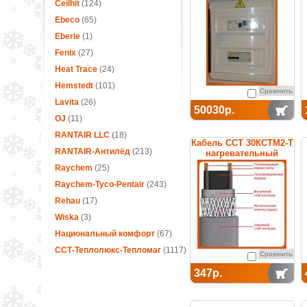
термостатом
Ceilhit
(124)
Ebeco
(65)
Eberle
(1)
Fenix
(27)
Heat Trace
(24)
Hemstedt
(101)
Сравнить
Lavita
(26)
50030р.
OJ
(11)
RANTAIR LLC
(18)
Кабель ССТ 30КСТМ2-Т
RANTAIR-Антилёд
(213)
нагревательный
саморегулирующийся
Raychem
(25)
Raychem-Tyco-Pentair
(243)
Rehau
(17)
Wiska
(3)
Национальный комфорт
(67)
ССТ-Теплолюкс-Тепломаг
(1117)
Сравнить
347р.