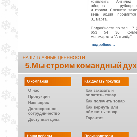
комплекты Антилёд 
обогрев трубопрово
и кровли. Спешите заказ
ведь акция продлитс
31 марта.
Подробности по тел. +7 (
653 54 30 Коллек
мегамаркета "Антилёд"
подробнее…
НАШИ ГЛАВНЫЕ ЦЕНННОСТИ
5.Мы строим командный дух
О компании
Как делать покупки
О нас
Как заказать и
оплатить товар
Продукция
Как получить товар
Наш адрес
Как вернуть или
Долгосрочное
обменять товар
сотрудничество
Гарантия
Доступная цена
Наши победы
Производители