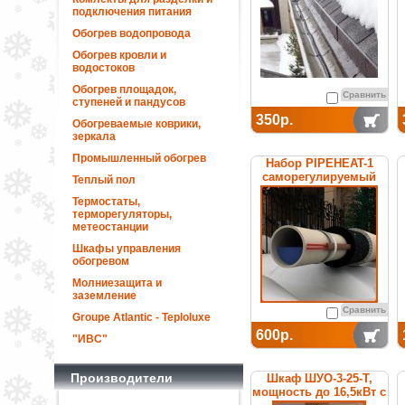
подключения питания
Обогрев водопровода
Обогрев кровли и
водостоков
Обогрев площадок,
Сравнить
ступеней и пандусов
350р.
Обогреваемые коврики,
зеркала
Промышленный обогрев
Набор PIPEHEAT-1
саморегулируемый
Теплый пол
для обогрева
Термостаты,
пластиковых труб
терморегуляторы,
метеостанции
Шкафы управления
обогревом
Молниезащита и
заземление
Сравнить
Groupe Atlantic - Teploluxe
600р.
"ИВС"
Производители
Шкаф ШУО-3-25-T,
мощность до 16,5кВт с