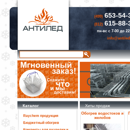
653-54-
(499)
615-88-
(812)
пн-вс с 7-00 до 22
info@antiled
Каталог
Хиты продаж
Обогрев водостоков и
Raychem продукция
желобов
Бюджетный обогрев
Комлекты для разделки и