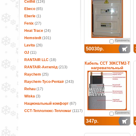
термостатом
Ceilhit
(124)
Ebeco
(65)
Eberle
(1)
Fenix
(27)
Heat Trace
(24)
Hemstedt
(101)
Сравнить
Lavita
(26)
50030р.
OJ
(11)
RANTAIR LLC
(18)
Кабель ССТ 30КСТМ2-Т
RANTAIR-Антилёд
(213)
нагревательный
саморегулирующийся
Raychem
(25)
Raychem-Tyco-Pentair
(243)
Rehau
(17)
Wiska
(3)
Национальный комфорт
(67)
ССТ-Теплолюкс-Тепломаг
(1117)
Сравнить
347р.