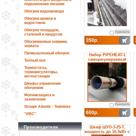
подключения питания
Обогрев водопровода
Обогрев кровли и
водостоков
Обогрев площадок,
Сравнить
ступеней и пандусов
350р.
Обогреваемые коврики,
зеркала
Промышленный обогрев
Набор PIPEHEAT-1
саморегулируемый
Теплый пол
для обогрева
Термостаты,
пластиковых труб
терморегуляторы,
метеостанции
Шкафы управления
обогревом
Молниезащита и
заземление
Сравнить
Groupe Atlantic - Teploluxe
600р.
"ИВС"
Производители
Шкаф ШУО-3-25-T,
мощность до 16,5кВт с