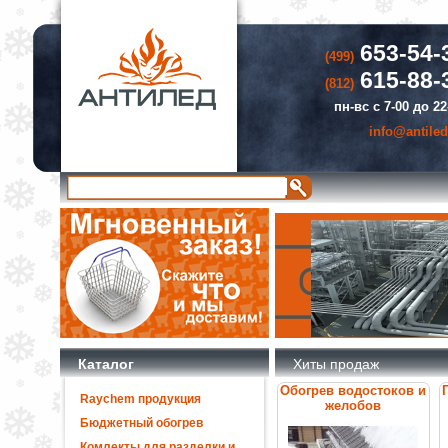
653-54-
(499)
615-88-
(812)
пн-вс с 7-00 до 22
info@antiled
Каталог
Хиты продаж
Обогрев водостоков и
Raychem продукция
желобов
Бюджетный обогрев
Комлекты для разделки и