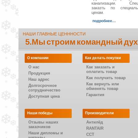
канализации. Спеш
заказть по специал
ценам.
подробнее…
НАШИ ГЛАВНЫЕ ЦЕНННОСТИ
5.Мы строим командный дух
О компании
Как делать покупки
О нас
Как заказать и
оплатить товар
Продукция
Как получить товар
Наш адрес
Как вернуть или
Долгосрочное
обменять товар
сотрудничество
Гарантия
Доступная цена
Наши победы
Производители
Отзывы наших
Антилёд
заказчиков
RANTAIR
Наши дипломы и
CCT
награды