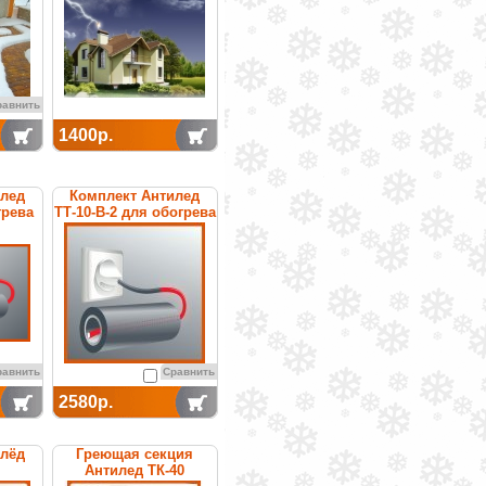
равнить
1400р.
илед
Комплект Антилед
грева
ТТ-10-В-2 для обогрева
труб
равнить
Сравнить
2580р.
илёд
Греющая секция
Антилед ТК-40