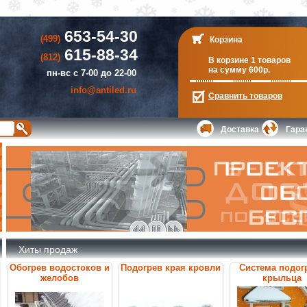
653-54-30
(499)
Корзина
615-88-34
(812)
В корзине 1 товаров
на сумму 600р.
пн-вс с 7-00 до 22-00
info@antiled.ru
Сравнить
товаров
Доставка
Гара
Хиты продаж
Обогрев водостоков и
Подогрев края кровли
Система подог
желобов
крыльца