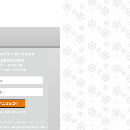
итесь на наши
 рассылки
ый и забавный
онный дайджест
примеры рассылок
уважает Вашу частную жизнь.Мы
родаем и не распространяеминым