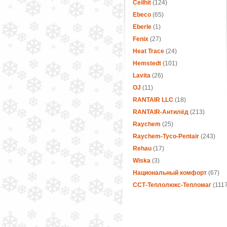
Ceilhit
(124)
Ebeco
(65)
Eberle
(1)
Fenix
(27)
Heat Trace
(24)
Hemstedt
(101)
Lavita
(26)
OJ
(11)
RANTAIR LLC
(18)
RANTAIR-Антилёд
(213)
Raychem
(25)
Raychem-Tyco-Pentair
(243)
Rehau
(17)
Wiska
(3)
Национальный комфорт
(67)
ССТ-Теплолюкс-Тепломаг
(1117