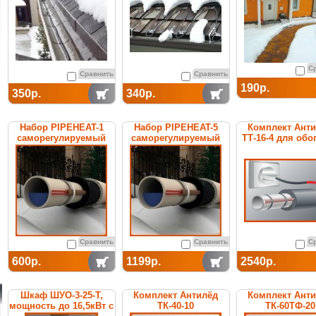
С
Сравнить
Сравнить
190р.
350р.
340р.
Набор PIPEHEAT-1
Набор PIPEHEAT-5
Комплект Ант
саморегулируемый
саморегулируемый
ТТ-16-4 для обо
для обогрева
для обогрева
труб
пластиковых труб
пластиковых труб
Сравнить
Сравнить
С
600р.
1199р.
2540р.
Шкаф ШУО-3-25-T,
Комплект Антилёд
Комплект Ант
мощность до 16,5кВт с
ТК-40-10
ТК-60ТФ-20