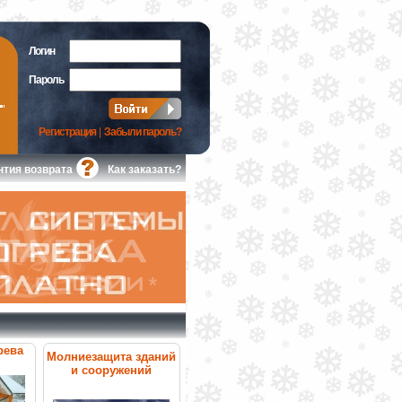
Логин
Пароль
Регистрация
|
Забыли пароль?
нтия возврата
Как заказать?
рева
Молниезащита зданий
и сооружений