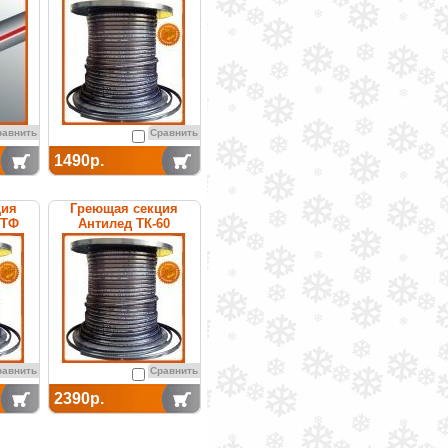
саморегулируемая
равнить
Сравнить
1490р.
ция
Греющая секция
0ТФ
Антилед ТК-60
емая
саморегулируемая
равнить
Сравнить
2390р.