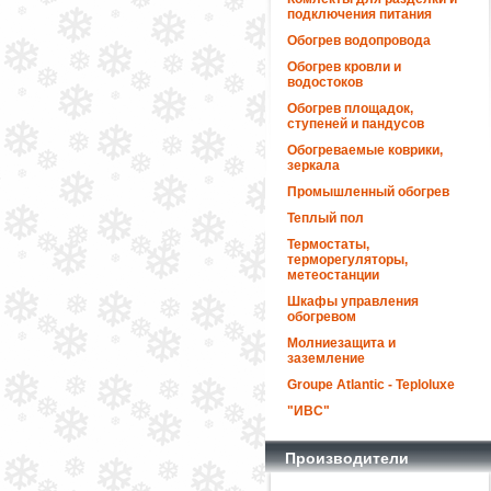
подключения питания
Обогрев водопровода
Обогрев кровли и
водостоков
Обогрев площадок,
ступеней и пандусов
Обогреваемые коврики,
зеркала
Промышленный обогрев
Теплый пол
Термостаты,
терморегуляторы,
метеостанции
Шкафы управления
обогревом
Молниезащита и
заземление
Groupe Atlantic - Teploluxe
"ИВС"
Производители