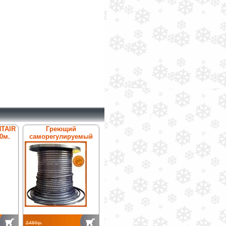
NTAIR
Греющий
0м.
саморегулируемый
кабель Антилёд
ТК-31ТФ
2490р.