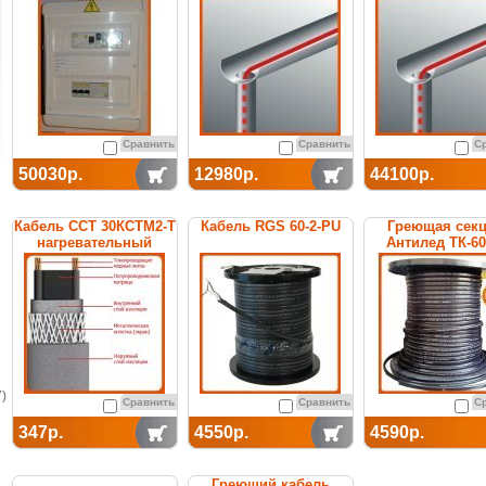
термостатом
Сравнить
Сравнить
С
50030р.
12980р.
44100р.
Кабель ССТ 30КСТМ2-Т
Кабель RGS 60-2-PU
Греющая сек
нагревательный
Антилед ТК-6
саморегулирующийся
саморегулиру
)
Сравнить
Сравнить
С
347р.
4550р.
4590р.
Греющий кабель