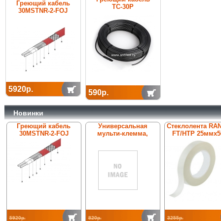
Греющий кабель
ТС-30Р
30MSTNR-2-FOJ
5920р.
590р.
Новинки
Греющий кабель
Универсальная
Стеклолента RA
30MSTNR-2-FOJ
мульти-клемма,
FT/HTP 25ммх5
ConTer-St/tZn 00002,
нерж. сталь V2A, Rd8-
10
5920р.
820р.
3255р.