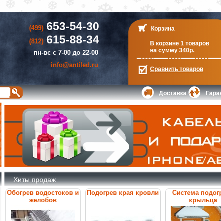
653-54-30
(499)
Корзина
615-88-34
(812)
В корзине 1 товаров
на сумму 340р.
пн-вс с 7-00 до 22-00
info@antiled.ru
Сравнить
товаров
Доставка
Гара
Хиты продаж
Обогрев водостоков и
Подогрев края кровли
Система подог
желобов
крыльца