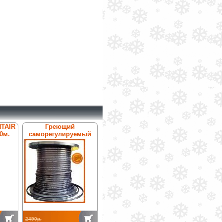
NTAIR
Греющий
0м.
саморегулируемый
кабель Антилёд
ТК-31ТФ
2490р.