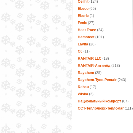
Ceilhit
(124)
Ebeco
(65)
Eberle
(1)
Fenix
(27)
Heat Trace
(24)
Hemstedt
(101)
Lavita
(26)
OJ
(11)
RANTAIR LLC
(18)
RANTAIR-Антилёд
(213)
Raychem
(25)
Raychem-Tyco-Pentair
(243)
Rehau
(17)
Wiska
(3)
Национальный комфорт
(67)
ССТ-Теплолюкс-Тепломаг
(1117