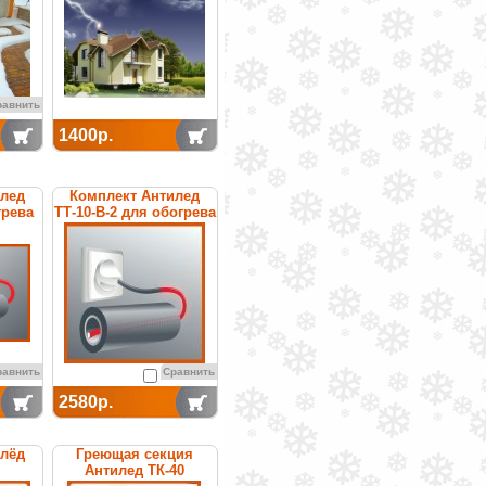
равнить
1400р.
илед
Комплект Антилед
грева
ТТ-10-В-2 для обогрева
труб
равнить
Сравнить
2580р.
илёд
Греющая секция
Антилед ТК-40