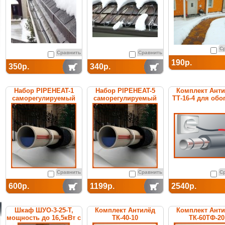
С
Сравнить
Сравнить
190р.
350р.
340р.
Набор PIPEHEAT-1
Набор PIPEHEAT-5
Комплект Ант
саморегулируемый
саморегулируемый
ТТ-16-4 для обо
для обогрева
для обогрева
труб
пластиковых труб
пластиковых труб
Сравнить
Сравнить
С
600р.
1199р.
2540р.
Шкаф ШУО-3-25-T,
Комплект Антилёд
Комплект Ант
мощность до 16,5кВт с
ТК-40-10
ТК-60ТФ-20