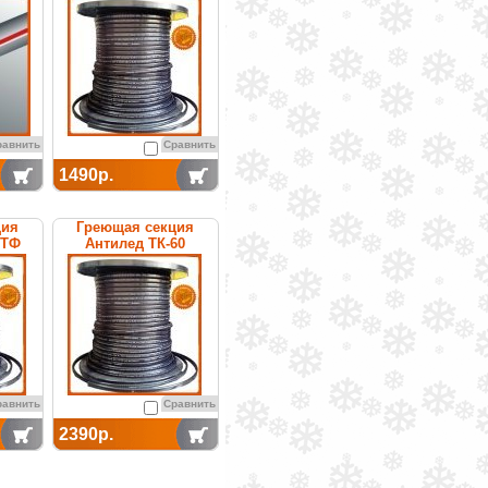
саморегулируемая
равнить
Сравнить
1490р.
ция
Греющая секция
0ТФ
Антилед ТК-60
емая
саморегулируемая
равнить
Сравнить
2390р.