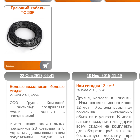
Греющий кабель
ТС-30Р
590р.
22 Фев 2017, 09:41
10 Июл 2015, 11:49
Нам сегодня 12 лет!
Больше праздников - больше
10 Июл 2015, 11:49
скидка
22 Фев 2017, 09:41
Друзья, коллеги и клиенты!
Нам сегодня исполнилось
ООО Группа Компаний
"Антилёд" поздравляет
12 лет! Желаем всем нам
мужчин и женщин с
побольше интересных
праздниками!
объектов и успехов!
В честь
нашего праздника мы дарим
В честь таких замечательных
всем скидки на комплекты
праздников 23 февраля и 8
для обогрева труб, а так же
марта мы дарим всем нашим
бесплатную доставку при
покупателям скидки на