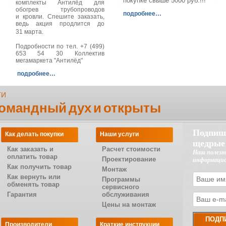
покупке свыше 5000 руб.!!!
комплекты Антилёд для
обогрев трубопроводов
подробнее…
и кровли. Спешите заказать,
ведь акция продлится до
31 марта.
Подробности по тел. +7 (499)
653 54 30 Коллектив
мегамаркета "Антилёд"
подробнее…
ТИ
командный дух и открыты
Подпиш
Как делать покупки
Наши услуги
щедрые
Как заказать и
Расчет стоимости
Наш полезн
оплатить товар
Проектирование
информаци
Как получить товар
Монтаж
Как вернуть или
Программы
обменять товар
сервисного
Гарантия
обслуживания
Цены на монтаж
Производители
Краткие инструкции