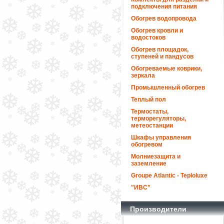
подключения питания
Обогрев водопровода
Обогрев кровли и
водостоков
Обогрев площадок,
ступеней и пандусов
Обогреваемые коврики,
зеркала
Промышленный обогрев
Теплый пол
Термостаты,
терморегуляторы,
метеостанции
Шкафы управления
обогревом
Молниезащита и
заземление
Groupe Atlantic - Teploluxe
"ИВС"
Производители