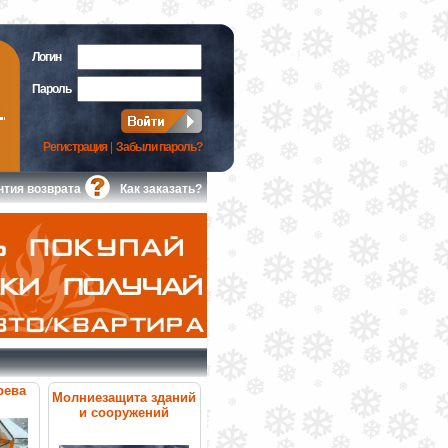
Логин
Пароль
Регистрация
|
Забыли пароль?
нтия возврата
Как заказать?
рева
Молниезащита зданий
и сооружений