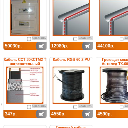
термостатом
Сравнить
Сравнить
С
50030р.
12980р.
44100р.
Кабель ССТ 30КСТМ2-Т
Кабель RGS 60-2-PU
Греющая сек
нагревательный
Антилед ТК-6
саморегулирующийся
саморегулиру
)
Сравнить
Сравнить
С
347р.
4550р.
4590р.
Греющий кабель