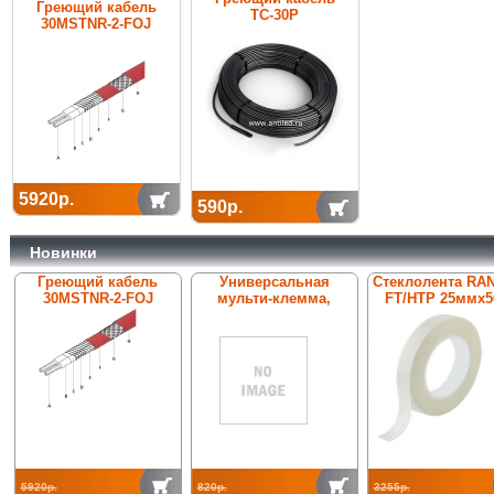
Греющий кабель
ТС-30Р
30MSTNR-2-FOJ
5920р.
590р.
Новинки
Греющий кабель
Универсальная
Стеклолента RA
30MSTNR-2-FOJ
мульти-клемма,
FT/HTP 25ммх5
ConTer-St/tZn 00002,
нерж. сталь V2A, Rd8-
10
5920р.
820р.
3255р.