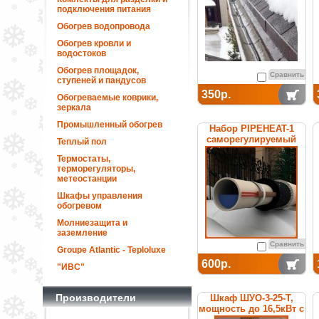
подключения питания
Обогрев водопровода
Обогрев кровли и
водостоков
Обогрев площадок,
Сравнить
ступеней и пандусов
350р.
Обогреваемые коврики,
зеркала
Промышленный обогрев
Набор PIPEHEAT-1
саморегулируемый
Теплый пол
для обогрева
Термостаты,
пластиковых труб
терморегуляторы,
метеостанции
Шкафы управления
обогревом
Молниезащита и
заземление
Сравнить
Groupe Atlantic - Teploluxe
600р.
"ИВС"
Производители
Шкаф ШУО-3-25-T,
мощность до 16,5кВт с