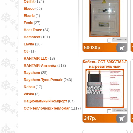
термостатом
Ceilhit
(124)
Ebeco
(65)
Eberle
(1)
Fenix
(27)
Heat Trace
(24)
Hemstedt
(101)
Сравнить
Lavita
(26)
50030р.
OJ
(11)
RANTAIR LLC
(18)
Кабель ССТ 30КСТМ2-Т
RANTAIR-Антилёд
(213)
нагревательный
саморегулирующийся
Raychem
(25)
Raychem-Tyco-Pentair
(243)
Rehau
(17)
Wiska
(3)
Национальный комфорт
(67)
ССТ-Теплолюкс-Тепломаг
(1117)
Сравнить
347р.