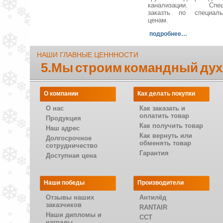
канализации. Спеш
заказть по специал
ценам.
подробнее…
НАШИ ГЛАВНЫЕ ЦЕНННОСТИ
5.Мы строим командный дух
О компании
Как делать покупки
О нас
Как заказать и
оплатить товар
Продукция
Как получить товар
Наш адрес
Как вернуть или
Долгосрочное
обменять товар
сотрудничество
Гарантия
Доступная цена
Наши победы
Производители
Отзывы наших
Антилёд
заказчиков
RANTAIR
Наши дипломы и
CCT
награды