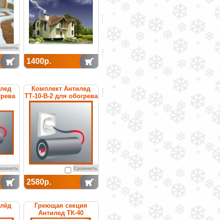
равнить
1400р.
илед
Комплект Антилед
грева
ТТ-10-В-2 для обогрева
труб
равнить
Сравнить
2580р.
илёд
Греющая секция
Антилед ТК-40