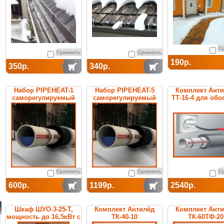
С
Сравнить
Сравнить
190р.
350р.
340р.
Набор PIPEHEAT-1
Набор PIPEHEAT-5
Комплект Ант
саморегулируемый
саморегулируемый
ТТ-16-4 для обо
для обогрева
для обогрева
труб
пластиковых труб
пластиковых труб
Сравнить
Сравнить
С
600р.
1199р.
2540р.
Шкаф ШУО-3-25-T,
Комплект Антилёд
Комплект Ант
мощность до 16,5кВт с
ТК-40-10
ТК-60ТФ-20