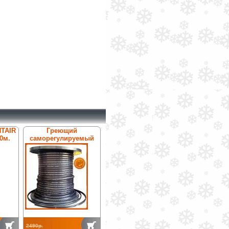
NTAIR
Греющий
0м.
саморегулируемый
кабель Антилёд
ТК-31ТФ
2490р.