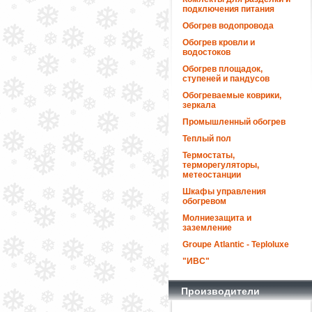
подключения питания
Обогрев водопровода
Обогрев кровли и
водостоков
Обогрев площадок,
ступеней и пандусов
Обогреваемые коврики,
зеркала
Промышленный обогрев
Теплый пол
Термостаты,
терморегуляторы,
метеостанции
Шкафы управления
обогревом
Молниезащита и
заземление
Groupe Atlantic - Teploluxe
"ИВС"
Производители