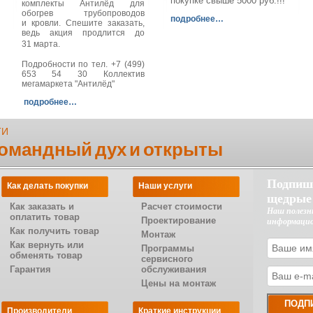
покупке свыше 5000 руб.!!!
комплекты Антилёд для
обогрев трубопроводов
подробнее…
и кровли. Спешите заказать,
ведь акция продлится до
31 марта.
Подробности по тел. +7 (499)
653 54 30 Коллектив
мегамаркета "Антилёд"
подробнее…
ТИ
командный дух и открыты
Подпиш
Как делать покупки
Наши услуги
щедрые
Как заказать и
Расчет стоимости
Наш полезн
оплатить товар
Проектирование
информаци
Как получить товар
Монтаж
Как вернуть или
Программы
обменять товар
сервисного
Гарантия
обслуживания
Цены на монтаж
Производители
Краткие инструкции