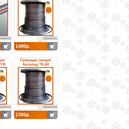
саморегулируемая
равнить
Сравнить
1490р.
ция
Греющая секция
0ТФ
Антилед ТК-60
емая
саморегулируемая
равнить
Сравнить
2390р.