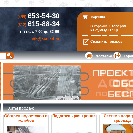
653-54-30
(499)
Корзина
615-88-34
(812)
В корзине 1 товаров
на сумму 1140р.
пн-вс с 7-00 до 22-00
info@antiled.ru
Сравнить
товаров
Доставка
Гара
Хиты продаж
Обогрев водостоков и
Подогрев края кровли
Система подог
желобов
крыльца