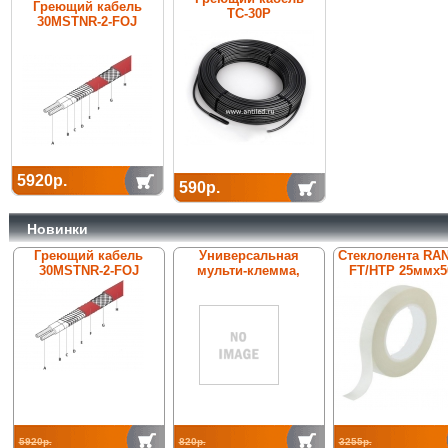
Греющий кабель
ТС-30Р
30MSTNR-2-FOJ
5920р.
590р.
Новинки
Греющий кабель
Универсальная
Стеклолента RA
30MSTNR-2-FOJ
мульти-клемма,
FT/HTP 25ммх5
ConTer-St/tZn 00002,
нерж. сталь V2A, Rd8-
10
5920р.
820р.
3255р.