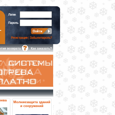
Логин
Пароль
Регистрация
|
Забыли пароль?
нтия возврата
Как заказать?
рева
Молниезащита зданий
и сооружений