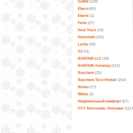
Ceilhit
(124)
Ebeco
(65)
Eberle
(1)
Fenix
(27)
Heat Trace
(24)
Hemstedt
(101)
Lavita
(26)
OJ
(11)
RANTAIR LLC
(18)
RANTAIR-Антилёд
(213)
Raychem
(25)
Raychem-Tyco-Pentair
(243)
Rehau
(17)
Wiska
(3)
Национальный комфорт
(67)
ССТ-Теплолюкс-Тепломаг
(1117