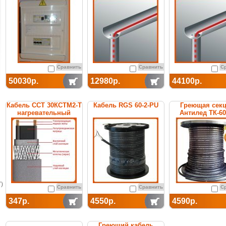
термостатом
Сравнить
Сравнить
С
50030р.
12980р.
44100р.
Кабель ССТ 30КСТМ2-Т
Кабель RGS 60-2-PU
Греющая сек
нагревательный
Антилед ТК-6
саморегулирующийся
саморегулиру
)
Сравнить
Сравнить
С
347р.
4550р.
4590р.
Греющий кабель