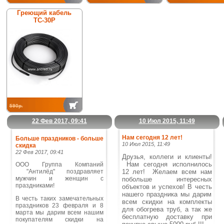
Греющий кабель
ТС-30Р
590р.
22 Фев 2017, 09:41
10 Июл 2015, 11:49
Нам сегодня 12 лет!
Больше праздников - больше
10 Июл 2015, 11:49
скидка
22 Фев 2017, 09:41
Друзья, коллеги и клиенты!
Нам сегодня исполнилось
ООО Группа Компаний
"Антилёд" поздравляет
12 лет! Желаем всем нам
мужчин и женщин с
побольше интересных
праздниками!
объектов и успехов!
В честь
нашего праздника мы дарим
В честь таких замечательных
всем скидки на комплекты
праздников 23 февраля и 8
для обогрева труб, а так же
марта мы дарим всем нашим
бесплатную доставку при
покупателям скидки на