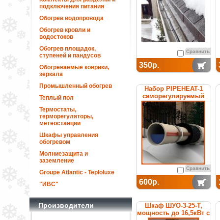
подключения питания
Обогрев водопровода
Обогрев кровли и
водостоков
Обогрев площадок,
Сравнить
ступеней и пандусов
350р.
Обогреваемые коврики,
зеркала
Промышленный обогрев
Набор PIPEHEAT-1
саморегулируемый
Теплый пол
для обогрева
Термостаты,
пластиковых труб
терморегуляторы,
метеостанции
Шкафы управления
обогревом
Молниезащита и
заземление
Сравнить
Groupe Atlantic - Teploluxe
600р.
"ИВС"
Производители
Шкаф ШУО-3-25-T,
мощность до 16,5кВт с