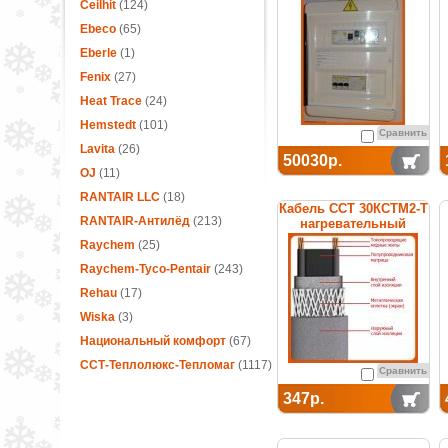
термостатом
Ceilhit
(124)
Ebeco
(65)
Eberle
(1)
Fenix
(27)
Heat Trace
(24)
Hemstedt
(101)
Сравнить
Lavita
(26)
50030р.
OJ
(11)
RANTAIR LLC
(18)
Кабель ССТ 30КСТМ2-Т
RANTAIR-Антилёд
(213)
нагревательный
саморегулирующийся
Raychem
(25)
Raychem-Tyco-Pentair
(243)
Rehau
(17)
Wiska
(3)
Национальный комфорт
(67)
ССТ-Теплолюкс-Тепломаг
(1117)
Сравнить
347р.