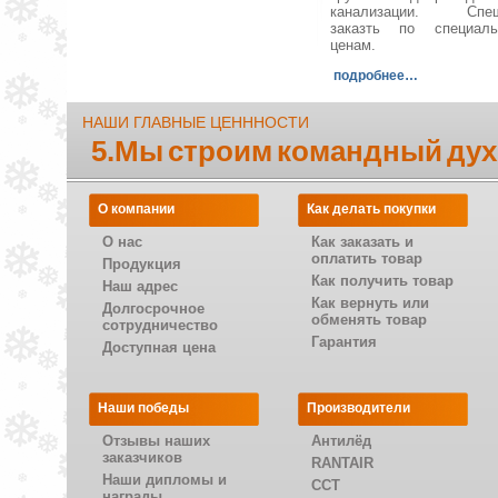
канализации. Спеш
заказть по специал
ценам.
подробнее…
НАШИ ГЛАВНЫЕ ЦЕНННОСТИ
5.Мы строим командный дух
О компании
Как делать покупки
О нас
Как заказать и
оплатить товар
Продукция
Как получить товар
Наш адрес
Как вернуть или
Долгосрочное
обменять товар
сотрудничество
Гарантия
Доступная цена
Наши победы
Производители
Отзывы наших
Антилёд
заказчиков
RANTAIR
Наши дипломы и
CCT
награды