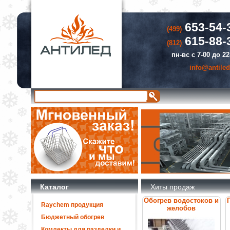
653-54-
(499)
615-88-
(812)
пн-вс с 7-00 до 22
info@antiled
Каталог
Хиты продаж
Обогрев водостоков и
Raychem продукция
желобов
Бюджетный обогрев
Комлекты для разделки и