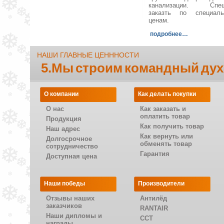
канализации. Спеш
заказть по специал
ценам.
подробнее…
НАШИ ГЛАВНЫЕ ЦЕНННОСТИ
5.Мы строим командный дух
О компании
Как делать покупки
О нас
Как заказать и
оплатить товар
Продукция
Как получить товар
Наш адрес
Как вернуть или
Долгосрочное
обменять товар
сотрудничество
Гарантия
Доступная цена
Наши победы
Производители
Отзывы наших
Антилёд
заказчиков
RANTAIR
Наши дипломы и
CCT
награды