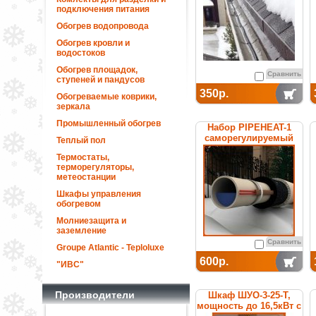
подключения питания
Обогрев водопровода
Обогрев кровли и
водостоков
Обогрев площадок,
Сравнить
ступеней и пандусов
350р.
Обогреваемые коврики,
зеркала
Промышленный обогрев
Набор PIPEHEAT-1
саморегулируемый
Теплый пол
для обогрева
Термостаты,
пластиковых труб
терморегуляторы,
метеостанции
Шкафы управления
обогревом
Молниезащита и
заземление
Сравнить
Groupe Atlantic - Teploluxe
600р.
"ИВС"
Производители
Шкаф ШУО-3-25-T,
мощность до 16,5кВт с