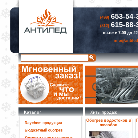
653-54-
(499)
615-88-
(812)
пн-вс с 7-00 до 22
info@antiled
Каталог
Хиты продаж
Обогрев водостоков и
Raychem продукция
желобов
Бюджетный обогрев
Комлекты для разделки и