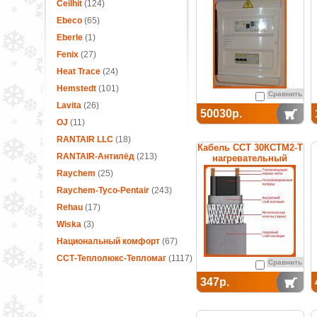
термостатом
Ceilhit
(124)
Ebeco
(65)
Eberle
(1)
Fenix
(27)
Heat Trace
(24)
Hemstedt
(101)
Сравнить
Lavita
(26)
50030р.
OJ
(11)
RANTAIR LLC
(18)
Кабель ССТ 30КСТМ2-Т
RANTAIR-Антилёд
(213)
нагревательный
саморегулирующийся
Raychem
(25)
Raychem-Tyco-Pentair
(243)
Rehau
(17)
Wiska
(3)
Национальный комфорт
(67)
ССТ-Теплолюкс-Тепломаг
(1117)
Сравнить
347р.