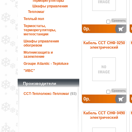
терморегуляторы
Шкафы управления
Тепломаг
Теплый пол
Сравнить
Термостаты,
0р.
терморегуляторы,
метеостанции
Шкафы управления
Кабель ССТ СНФ 0250
обогревом
электрический
нагревательный
Молниезащита и
постоянной мощности
заземление
Groupe Atlantic - Teploluxe
"ИВС"
Производители
Сравнить
ССТ-Теплолюкс-Тепломаг
(93)
0р.
Кабель ССТ СНФ 0490
электрический
нагревательный
постоянной мощности