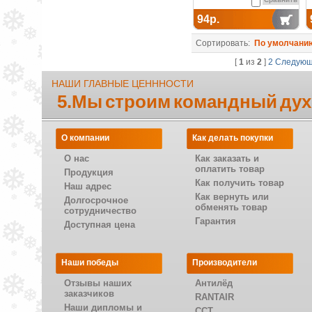
94р.
Сортировать:
По умолчани
[
1
из
2
]
2
Следую
НАШИ ГЛАВНЫЕ ЦЕНННОСТИ
5.Мы строим командный дух
О компании
Как делать покупки
О нас
Как заказать и
оплатить товар
Продукция
Как получить товар
Наш адрес
Как вернуть или
Долгосрочное
обменять товар
сотрудничество
Гарантия
Доступная цена
Наши победы
Производители
Отзывы наших
Антилёд
заказчиков
RANTAIR
Наши дипломы и
CCT