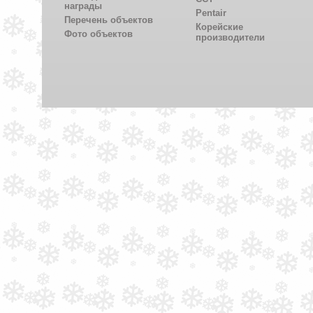
награды
Pentair
Перечень объектов
Корейские
Фото объектов
производители