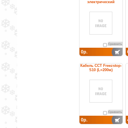
электрический
нагревательный
постоянной мощности
Сравнить
0р.
Кабель ССТ Freezstop-
S10 (L=200м)
нагревательный
саморегулирующийся
Сравнить
0р.