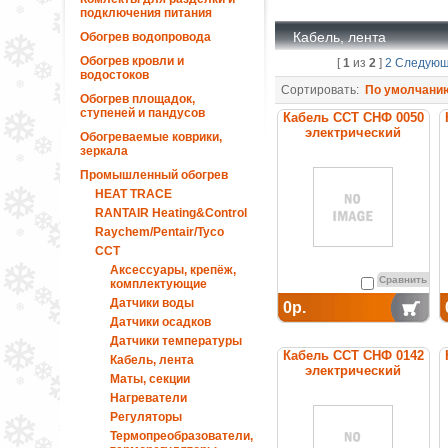
подключения питания
Кабель, лента
Обогрев водопровода
Обогрев кровли и
[
1
из
2
]
2
Следую
водостоков
Сортировать:
По умолчани
Обогрев площадок,
ступеней и пандусов
Кабель ССТ СНФ 0050
электрический
Обогреваемые коврики,
нагревательный
зеркала
постоянной мощности
Промышленный обогрев
HEAT TRACE
RANTAIR Heating&Control
Raychem/Pentair/Tyco
ССТ
Аксессуары, крепёж,
Сравнить
комплектующие
Датчики воды
0р.
Датчики осадков
Датчики температуры
Кабель ССТ СНФ 0142
Кабель, лента
электрический
Маты, секции
нагревательный
Нагреватели
постоянной мощности
Регуляторы
Термопреобразователи,