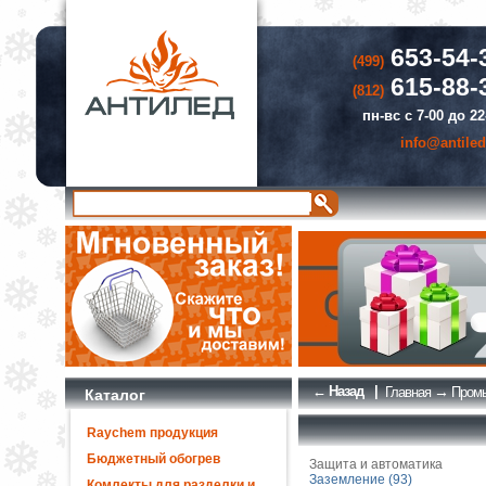
653-54-
(499)
615-88-
(812)
пн-вс с 7-00 до 22
info@antiled
← Назад
|
→
Главная
Промы
Каталог
Raychem продукция
Бюджетный обогрев
Защита и автоматика
Заземление (93)
Комлекты для разделки и