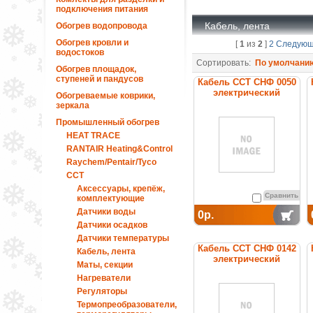
подключения питания
Кабель, лента
Обогрев водопровода
Обогрев кровли и
[
1
из
2
]
2
Следую
водостоков
Сортировать:
По умолчани
Обогрев площадок,
ступеней и пандусов
Кабель ССТ СНФ 0050
электрический
Обогреваемые коврики,
нагревательный
зеркала
постоянной мощности
Промышленный обогрев
HEAT TRACE
RANTAIR Heating&Control
Raychem/Pentair/Tyco
ССТ
Аксессуары, крепёж,
Сравнить
комплектующие
Датчики воды
0р.
Датчики осадков
Датчики температуры
Кабель ССТ СНФ 0142
Кабель, лента
электрический
Маты, секции
нагревательный
Нагреватели
постоянной мощности
Регуляторы
Термопреобразователи,