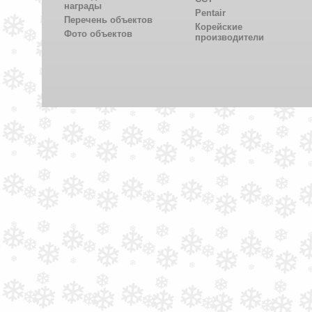
награды
Pentair
Перечень объектов
Корейские
Фото объектов
производители