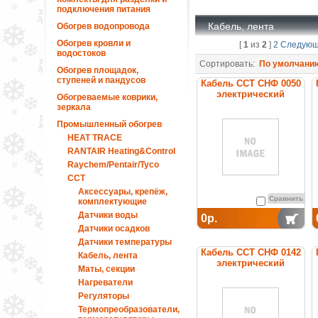
подключения питания
Кабель, лента
Обогрев водопровода
Обогрев кровли и
[
1
из
2
]
2
Следую
водостоков
Сортировать:
По умолчани
Обогрев площадок,
ступеней и пандусов
Кабель ССТ СНФ 0050
электрический
Обогреваемые коврики,
нагревательный
зеркала
постоянной мощности
Промышленный обогрев
HEAT TRACE
RANTAIR Heating&Control
Raychem/Pentair/Tyco
ССТ
Аксессуары, крепёж,
Сравнить
комплектующие
Датчики воды
0р.
Датчики осадков
Датчики температуры
Кабель ССТ СНФ 0142
Кабель, лента
электрический
Маты, секции
нагревательный
Нагреватели
постоянной мощности
Регуляторы
Термопреобразователи,