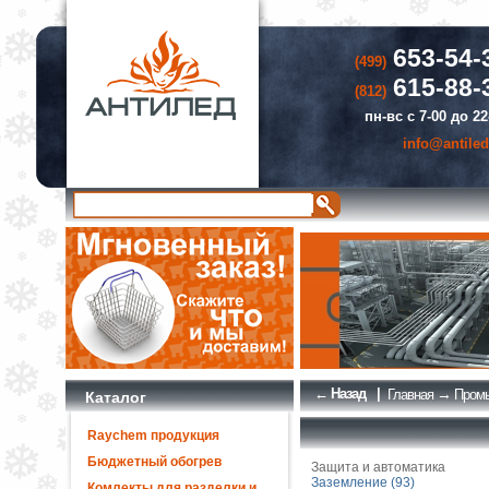
653-54-
(499)
615-88-
(812)
пн-вс с 7-00 до 22
info@antiled
← Назад
|
→
Главная
Промы
Каталог
Raychem продукция
Бюджетный обогрев
Защита и автоматика
Заземление (93)
Комлекты для разделки и