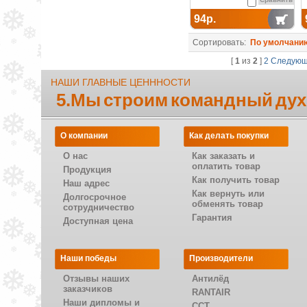
94р.
Сортировать:
По умолчани
[
1
из
2
]
2
Следую
НАШИ ГЛАВНЫЕ ЦЕНННОСТИ
5.Мы строим командный дух
О компании
Как делать покупки
О нас
Как заказать и
оплатить товар
Продукция
Как получить товар
Наш адрес
Как вернуть или
Долгосрочное
обменять товар
сотрудничество
Гарантия
Доступная цена
Наши победы
Производители
Отзывы наших
Антилёд
заказчиков
RANTAIR
Наши дипломы и
CCT