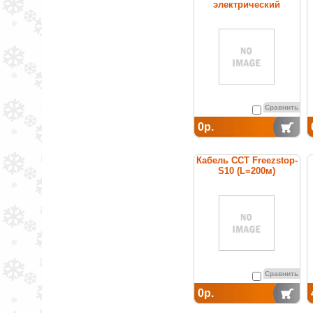
электрический
нагревательный
постоянной мощности
Сравнить
0р.
Кабель ССТ Freezstop-
S10 (L=200м)
нагревательный
саморегулирующийся
Сравнить
0р.