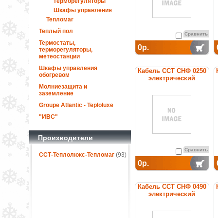
терморегуляторы
Шкафы управления
Тепломаг
Теплый пол
Сравнить
Термостаты,
0р.
терморегуляторы,
метеостанции
Шкафы управления
Кабель ССТ СНФ 0250
обогревом
электрический
нагревательный
Молниезащита и
постоянной мощности
заземление
Groupe Atlantic - Teploluxe
"ИВС"
Производители
Сравнить
ССТ-Теплолюкс-Тепломаг
(93)
0р.
Кабель ССТ СНФ 0490
электрический
нагревательный
постоянной мощности