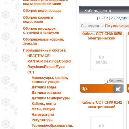
подключения питания
Кабель, лента
Обогрев водопровода
Обогрев кровли и
[
1
из
2
]
2
Следую
водостоков
Сортировать:
По умолчани
Обогрев площадок,
ступеней и пандусов
Кабель ССТ СНФ 0050
электрический
Обогреваемые коврики,
нагревательный
зеркала
постоянной мощности
Промышленный обогрев
HEAT TRACE
RANTAIR Heating&Control
Raychem/Pentair/Tyco
ССТ
Аксессуары, крепёж,
Сравнить
комплектующие
Датчики воды
0р.
Датчики осадков
Датчики температуры
Кабель ССТ СНФ 0142
Кабель, лента
электрический
Маты, секции
нагревательный
Нагреватели
постоянной мощности
Регуляторы
Термопреобразователи,