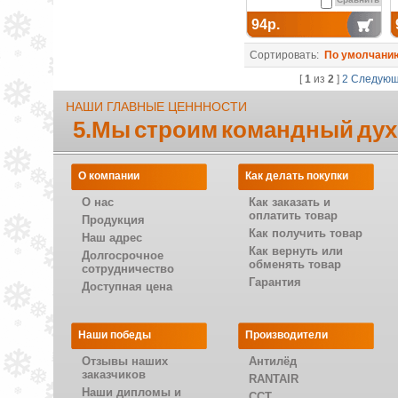
94р.
Сортировать:
По умолчани
[
1
из
2
]
2
Следую
НАШИ ГЛАВНЫЕ ЦЕНННОСТИ
5.Мы строим командный дух
О компании
Как делать покупки
О нас
Как заказать и
оплатить товар
Продукция
Как получить товар
Наш адрес
Как вернуть или
Долгосрочное
обменять товар
сотрудничество
Гарантия
Доступная цена
Наши победы
Производители
Отзывы наших
Антилёд
заказчиков
RANTAIR
Наши дипломы и
CCT