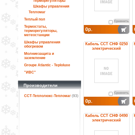
терморегуляторы
Шкафы управления
Тепломаг
Теплый пол
Сравнить
Термостаты,
0р.
терморегуляторы,
метеостанции
Шкафы управления
Кабель ССТ СНФ 0250
обогревом
электрический
нагревательный
Молниезащита и
постоянной мощности
заземление
Groupe Atlantic - Teploluxe
"ИВС"
Производители
Сравнить
ССТ-Теплолюкс-Тепломаг
(93)
0р.
Кабель ССТ СНФ 0490
электрический
нагревательный
постоянной мощности