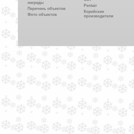
награды
Pentair
Перечень объектов
Корейские
Фото объектов
производители