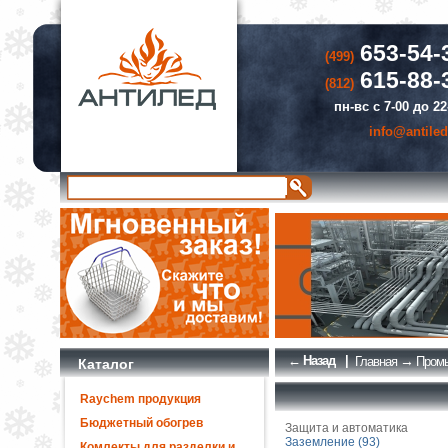
653-54-
(499)
615-88-
(812)
пн-вс с 7-00 до 22
info@antiled
← Назад
|
→
Главная
Промы
Каталог
Raychem продукция
Бюджетный обогрев
Защита и автоматика
Заземление (93)
Комлекты для разделки и