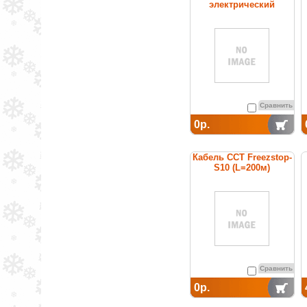
электрический
нагревательный
постоянной мощности
Сравнить
0р.
Кабель ССТ Freezstop-
S10 (L=200м)
нагревательный
саморегулирующийся
Сравнить
0р.