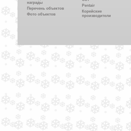
награды
Pentair
Перечень объектов
Корейские
Фото объектов
производители