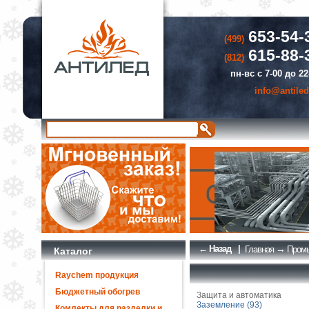
653-54-
(499)
615-88-
(812)
пн-вс с 7-00 до 22
info@antiled
← Назад
|
→
Главная
Промы
Каталог
Raychem продукция
Бюджетный обогрев
Защита и автоматика
Заземление (93)
Комлекты для разделки и