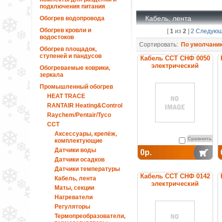
подключения питания
Кабель, лента
Обогрев водопровода
Обогрев кровли и
[
1
из
2
]
2
Следую
водостоков
Сортировать:
По умолчани
Обогрев площадок,
ступеней и пандусов
Кабель ССТ СНФ 0050
электрический
Обогреваемые коврики,
нагревательный
зеркала
постоянной мощности
Промышленный обогрев
HEAT TRACE
RANTAIR Heating&Control
Raychem/Pentair/Tyco
ССТ
Аксессуары, крепёж,
Сравнить
комплектующие
Датчики воды
0р.
Датчики осадков
Датчики температуры
Кабель ССТ СНФ 0142
Кабель, лента
электрический
Маты, секции
нагревательный
Нагреватели
постоянной мощности
Регуляторы
Термопреобразователи,