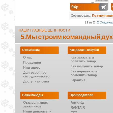
94р.
Сортировать:
По умолчани
[
1
из
2
]
2
Следую
НАШИ ГЛАВНЫЕ ЦЕНННОСТИ
5.Мы строим командный дух
О компании
Как делать покупки
О нас
Как заказать и
оплатить товар
Продукция
Как получить товар
Наш адрес
Как вернуть или
Долгосрочное
обменять товар
сотрудничество
Гарантия
Доступная цена
Наши победы
Производители
Отзывы наших
Антилёд
заказчиков
RANTAIR
Наши дипломы и
CCT