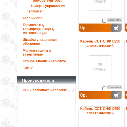
терморегуляторы
Шкафы управления
Тепломаг
Теплый пол
Сравнить
Термостаты,
0р.
терморегуляторы,
метеостанции
Шкафы управления
Кабель ССТ СНФ 0250
обогревом
электрический
нагревательный
Молниезащита и
постоянной мощности
заземление
Groupe Atlantic - Teploluxe
"ИВС"
Производители
Сравнить
ССТ-Теплолюкс-Тепломаг
(93)
0р.
Кабель ССТ СНФ 0490
электрический
нагревательный
постоянной мощности