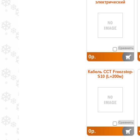
электрический
нагревательный
постоянной мощности
Сравнить
0р.
Кабель ССТ Freezstop-
S10 (L=200м)
нагревательный
саморегулирующийся
Сравнить
0р.