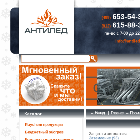
653-54-
(499)
615-88-
(812)
пн-вс с 7-00 до 22
info@antiled
← Назад
|
→
Главная
Промы
Каталог
Raychem продукция
Бюджетный обогрев
Защита и автоматика
Заземление (93)
Комлекты для разделки и