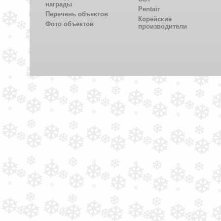
награды
Pentair
Перечень объектов
Корейские
Фото объектов
производители