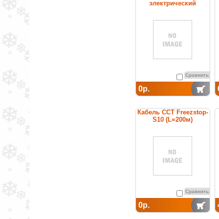
электрический
нагревательный
постоянной мощности
Сравнить
0р.
Кабель ССТ Freezstop-
S10 (L=200м)
нагревательный
саморегулирующийся
Сравнить
0р.