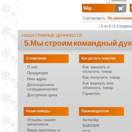
94р.
Сортировать:
По умолчани
[
1
из
2
]
2
Следую
НАШИ ГЛАВНЫЕ ЦЕНННОСТИ
5.Мы строим командный дух
О компании
Как делать покупки
О нас
Как заказать и
оплатить товар
Продукция
Как получить товар
Наш адрес
Как вернуть или
Долгосрочное
обменять товар
сотрудничество
Гарантия
Доступная цена
Наши победы
Производители
Отзывы наших
Антилёд
заказчиков
RANTAIR
Наши дипломы и
CCT