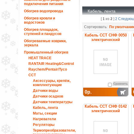
подключения питания
Кабель, лента
Обогрев водопровода
Обогрев кровли и
[
1
из
2
]
2
Следую
водостоков
Сортировать:
По умолчани
Обогрев площадок,
ступеней и пандусов
Кабель ССТ СНФ 0050
электрический
Обогреваемые коврики,
нагревательный
зеркала
постоянной мощности
Промышленный обогрев
HEAT TRACE
RANTAIR Heating&Control
Raychem/Pentair/Tyco
ССТ
Аксессуары, крепёж,
Сравнить
комплектующие
Датчики воды
0р.
Датчики осадков
Датчики температуры
Кабель ССТ СНФ 0142
Кабель, лента
электрический
Маты, секции
нагревательный
Нагреватели
постоянной мощности
Регуляторы
Термопреобразователи,