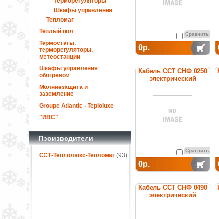
терморегуляторы
Шкафы управления
Тепломаг
Теплый пол
Сравнить
Термостаты,
0р.
терморегуляторы,
метеостанции
Шкафы управления
Кабель ССТ СНФ 0250
обогревом
электрический
нагревательный
Молниезащита и
постоянной мощности
заземление
Groupe Atlantic - Teploluxe
"ИВС"
Производители
Сравнить
ССТ-Теплолюкс-Тепломаг
(93)
0р.
Кабель ССТ СНФ 0490
электрический
нагревательный
постоянной мощности