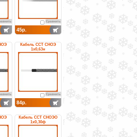
равнить
Сравнить
45р.
НОЭ
Кабель ССТ СНОЭ
1х0,63н
ный
нагревательный
урный
среднетемпературный
равнить
Сравнить
84р.
НОЭ
Кабель ССТ СНОЭО
1х0,30ф
ный
нагревательный
урный
среднетемпературный