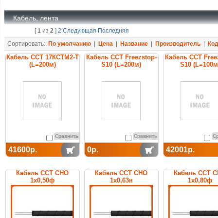
Кабель, лента
[
1
из
2
]
2
Следующая
Последняя
Сортировать:
По умолчанию
|
Цена
|
Название
|
Производитель
|
Ко
Кабель ССТ 17КСТМ2-Т
Кабель ССТ Freezstop-
Кабель ССТ Free
(L=200м)
S10 (L=200м)
S10 (L=100м
нагревательный
нагревательный
нагреватель
саморегулирующийся
саморегулирующийся
саморегулирую
Сравнить
Сравнить
С
41600р.
0р.
42001р.
Кабель ССТ СНО
Кабель ССТ СНО
Кабель ССТ 
1х0,50ф
1х0,63н
1х0,80ф
нагревательный
нагревательный
нагреватель
среднетемпературный
среднетемпературный
среднетемперат