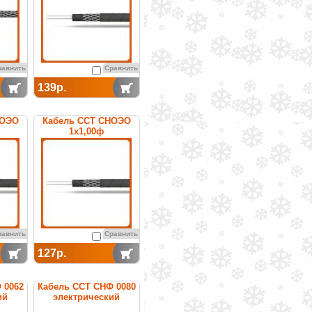
равнить
Сравнить
139р.
НОЭО
Кабель ССТ СНОЭО
1х1,00ф
ный
нагревательный
урный
среднетемпературный
равнить
Сравнить
127р.
 0062
Кабель ССТ СНФ 0080
ий
электрический
ный
нагревательный