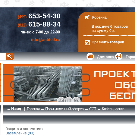
653-54-30
(499)
Корзина
615-88-34
(812)
В корзине 0 товаров
на сумму 0р.
пн-вс с 7-00 до 22-00
info@antiled.ru
Сравнить
товаров
Доставка
Гара
← Назад
|
→
→
→
Главная
Промышленный обогрев
ССТ
Кабель, лента
Защита и автоматика
Заземление (93)