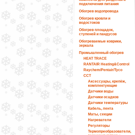
подключения питания
Обогрев водопровода
Обогрев кровли и
водостоков
Обогрев площадок,
ступеней и пандусов
Обогреваемые коврики,
зеркала
Промышленный обогрев
HEAT TRACE
RANTAIR Heating&Control
Raychem/Pentair/Tyco
ССТ
Аксессуары, крепёж,
комплектующие
Датчики воды
Датчики осадков
Датчики температуры
Кабель, лента
Маты, секции
Нагреватели
Регуляторы
Термопреобразователи,