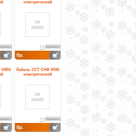
ий
электрический
ный
нагревательный
ности
постоянной мощности
равнить
Сравнить
0р.
 04R4
Кабель ССТ СНФ 0590
ий
электрический
ный
нагревательный
ности
постоянной мощности
равнить
Сравнить
0р.