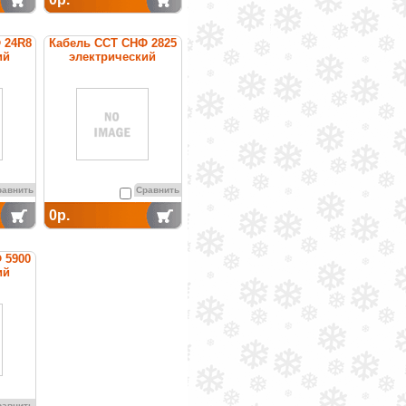
 24R8
Кабель ССТ СНФ 2825
ий
электрический
ный
нагревательный
ности
постоянной мощности
равнить
Сравнить
0р.
 5900
ий
ный
ности
равнить