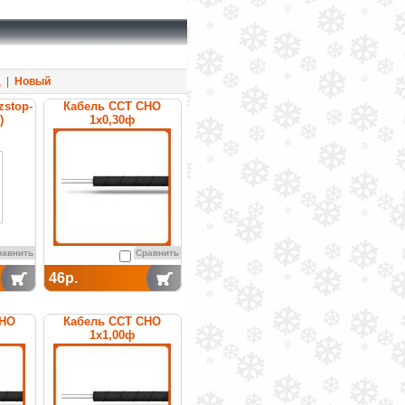
д
|
Новый
zstop-
Кабель ССТ СНО
)
1х0,30ф
ный
нагревательный
щийся
среднетемпературный
равнить
Сравнить
46р.
СНО
Кабель ССТ СНО
1х1,00ф
ный
нагревательный
урный
среднетемпературный