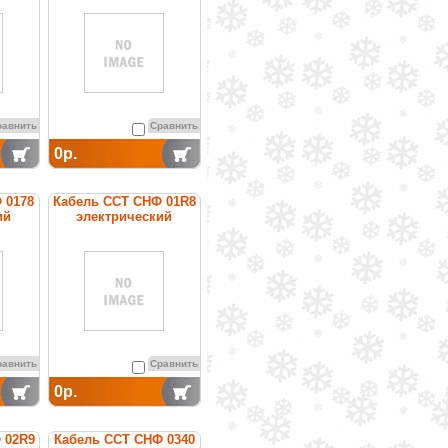
ности
постоянной мощности
равнить
Сравнить
0р.
 0178
Кабель ССТ СНФ 01R8
ий
электрический
ный
нагревательный
ности
постоянной мощности
равнить
Сравнить
0р.
 02R9
Кабель ССТ СНФ 0340