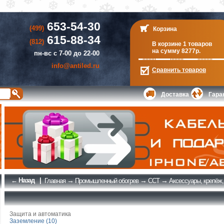
653-54-30
(499)
Корзина
615-88-34
(812)
В корзине 1 товаров
на сумму 8277р.
пн-вс с 7-00 до 22-00
info@antiled.ru
Сравнить
товаров
Доставка
Гара
← Назад
|
→
→
→
Главная
Промышленный обогрев
ССТ
Аксессуары, крепёж
Защита и автоматика
Заземление (10)