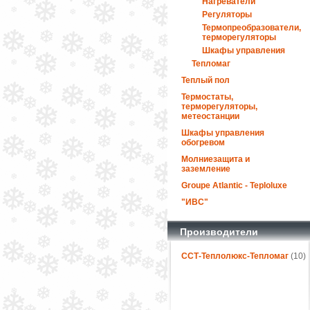
Нагреватели
Регуляторы
Термопреобразователи,
терморегуляторы
Шкафы управления
Тепломаг
Теплый пол
Термостаты,
терморегуляторы,
метеостанции
Шкафы управления
обогревом
Молниезащита и
заземление
Groupe Atlantic - Teploluxe
"ИВС"
Производители
ССТ-Теплолюкс-Тепломаг
(10)