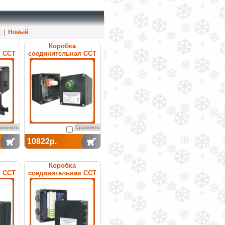
д
|
Новый
Коробка
я ССТ
соединительная ССТ
УСК 12.С
равнить
Сравнить
10822р.
Коробка
я ССТ
соединительная ССТ
УСК 25.М40