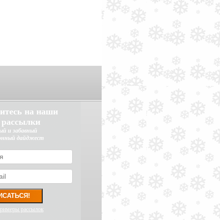
итесь на наши
 рассылки
ый и забавный
онный дайджест
примеры рассылок