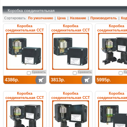
Коробка соединительная
Сортировать:
По умолчанию
|
Цена
|
Название
|
Производитель
|
Ко
Коробка
Коробка
Коробка
соединительная ССТ
соединительная ССТ
соединительна
УСК 12.БН
УСК 12.К
УСК 12.Р
Сравнить
Сравнить
С
4386р.
3813р.
5995р.
Коробка
Коробка
Коробка
соединительная ССТ
соединительная ССТ
соединительна
УСК 16.Н
УСК 16.Р
УСК 25.М32