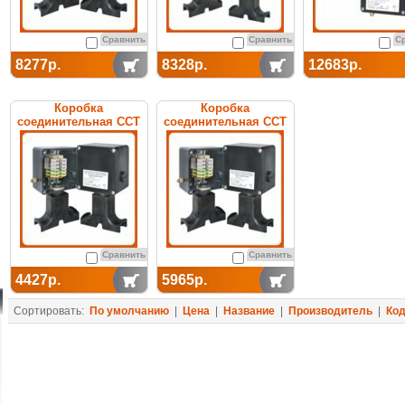
Сравнить
Сравнить
С
8277р.
8328р.
12683р.
Коробка
Коробка
соединительная ССТ
соединительная ССТ
УСК 12.КН
УСК 16.БН
Сравнить
Сравнить
4427р.
5965р.
Сортировать:
По умолчанию
|
Цена
|
Название
|
Производитель
|
Ко