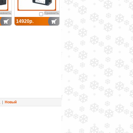
равнить
Сравнить
14920р.
д
|
Новый