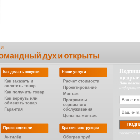
ТИ
командный дух и открыты
Подпиш
Как делать покупки
Наши услуги
щедрые
Как заказать и
Расчет стоимости
Наш полезн
оплатить товар
Проектирование
информаци
Как получить товар
Монтаж
Как вернуть или
Программы
обменять товар
сервисного
Гарантия
обслуживания
Цены на монтаж
Производители
Краткие инструкции
посмотреть 
Антилёд
Обогрев труб