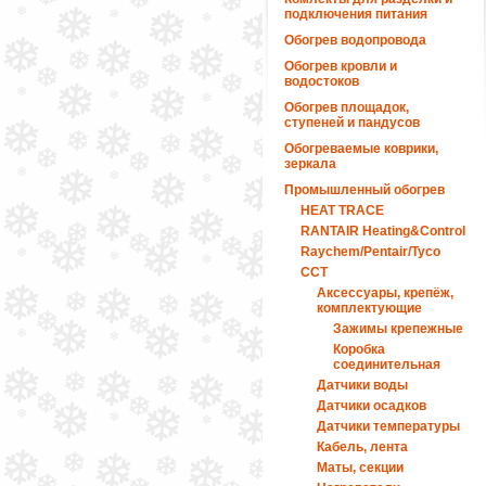
подключения питания
Обогрев водопровода
Обогрев кровли и
водостоков
Обогрев площадок,
ступеней и пандусов
Обогреваемые коврики,
зеркала
Промышленный обогрев
HEAT TRACE
RANTAIR Heating&Control
Raychem/Pentair/Tyco
ССТ
Аксессуары, крепёж,
комплектующие
Зажимы крепежные
Коробка
соединительная
Датчики воды
Датчики осадков
Датчики температуры
Кабель, лента
Маты, секции