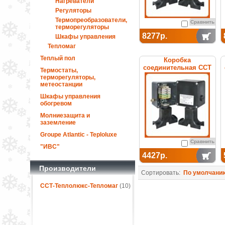
Нагреватели
Регуляторы
Термопреобразователи,
Сравнить
терморегуляторы
8277р.
Шкафы управления
Тепломаг
Теплый пол
Коробка
соединительная ССТ
Термостаты,
УСК 12.КН
терморегуляторы,
метеостанции
Шкафы управления
обогревом
Молниезащита и
заземление
Groupe Atlantic - Teploluxe
Сравнить
"ИВС"
4427р.
Производители
Сортировать:
По умолчани
ССТ-Теплолюкс-Тепломаг
(10)