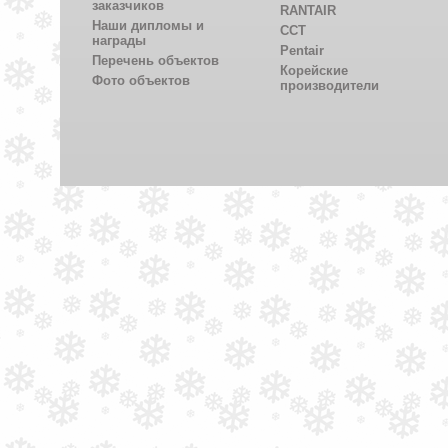
заказчиков
RANTAIR
Наши дипломы и
CCT
награды
Pentair
Перечень объектов
Корейские
Фото объектов
производители