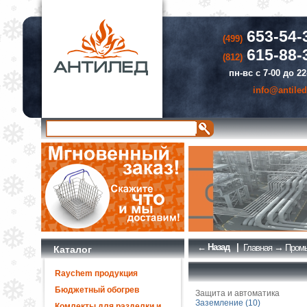
653-54-
(499)
615-88-
(812)
пн-вс с 7-00 до 22
info@antiled
← Назад
|
→
Главная
Промы
Каталог
Raychem продукция
Бюджетный обогрев
Защита и автоматика
Заземление (10)
Комлекты для разделки и