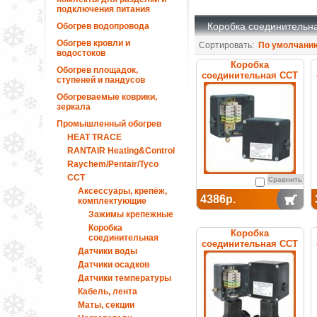
подключения питания
Коробка соединительн
Обогрев водопровода
Обогрев кровли и
Сортировать:
По умолчани
водостоков
Коробка
Обогрев площадок,
соединительная ССТ
ступеней и пандусов
УСК 12.БН
Обогреваемые коврики,
зеркала
Промышленный обогрев
HEAT TRACE
RANTAIR Heating&Control
Raychem/Pentair/Tyco
ССТ
Сравнить
Аксессуары, крепёж,
4386р.
комплектующие
Зажимы крепежные
Коробка
Коробка
соединительная
соединительная ССТ
Датчики воды
УСК 16.Н
Датчики осадков
Датчики температуры
Кабель, лента
Маты, секции