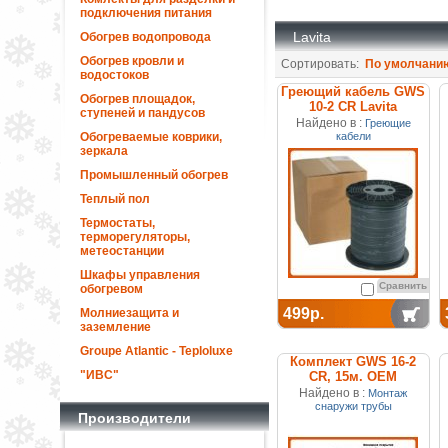
подключения питания
Lavita
Обогрев водопровода
Обогрев кровли и
Сортировать:
По умолчани
водостоков
Греющий кабель GWS
Обогрев площадок,
10-2 CR Lavita
ступеней и пандусов
Найдено в :
Греющие
Обогреваемые коврики,
кабели
зеркала
Промышленный обогрев
Теплый пол
Термостаты,
терморегуляторы,
метеостанции
Шкафы управления
Сравнить
обогревом
499р.
Молниезащита и
заземление
Groupe Atlantic - Teploluxe
Комплект GWS 16-2
"ИВС"
CR, 15м. ОЕМ
Найдено в :
Монтаж
снаружи трубы
Производители