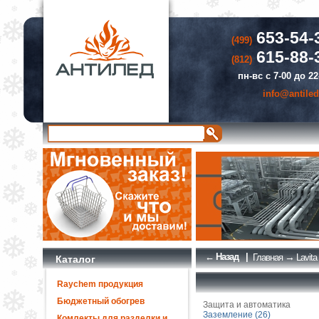
653-54-
(499)
615-88-
(812)
пн-вс с 7-00 до 22
info@antiled
← Назад
|
→
Главная
Lavita
Каталог
Raychem продукция
Бюджетный обогрев
Защита и автоматика
Заземление (26)
Комлекты для разделки и