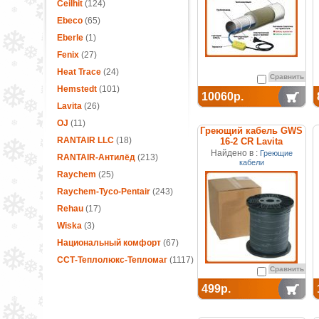
Ceilhit
(124)
Ebeco
(65)
Eberle
(1)
Fenix
(27)
Heat Trace
(24)
Сравнить
Hemstedt
(101)
10060р.
Lavita
(26)
OJ
(11)
Греющий кабель GWS
RANTAIR LLC
(18)
16-2 CR Lavita
Найдено в :
Греющие
RANTAIR-Антилёд
(213)
кабели
Raychem
(25)
Raychem-Tyco-Pentair
(243)
Rehau
(17)
Wiska
(3)
Национальный комфорт
(67)
ССТ-Теплолюкс-Тепломаг
(1117)
Сравнить
499р.