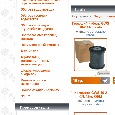
подключения питания
Lavita
Обогрев водопровода
Обогрев кровли и
Сортировать:
По умолчани
водостоков
Греющий кабель GWS
Обогрев площадок,
10-2 CR Lavita
ступеней и пандусов
Найдено в :
Греющие
Обогреваемые коврики,
кабели
зеркала
Промышленный обогрев
Теплый пол
Термостаты,
терморегуляторы,
метеостанции
Шкафы управления
Сравнить
обогревом
499р.
Молниезащита и
заземление
Groupe Atlantic - Teploluxe
Комплект GWS 16-2
"ИВС"
CR, 15м. ОЕМ
Найдено в :
Монтаж
снаружи трубы
Производители