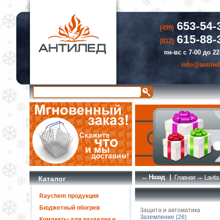
653-54-
(499)
615-88-
(812)
пн-вс с 7-00 до 22
info@antiled
← Назад
|
→
Главная
Lavita
Каталог
Raychem продукция
Бюджетный обогрев
Защита и автоматика
Заземление (26)
Комлекты для разделки и