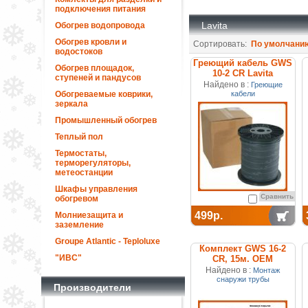
подключения питания
Lavita
Обогрев водопровода
Обогрев кровли и
Сортировать:
По умолчани
водостоков
Греющий кабель GWS
Обогрев площадок,
10-2 CR Lavita
ступеней и пандусов
Найдено в :
Греющие
Обогреваемые коврики,
кабели
зеркала
Промышленный обогрев
Теплый пол
Термостаты,
терморегуляторы,
метеостанции
Шкафы управления
Сравнить
обогревом
499р.
Молниезащита и
заземление
Groupe Atlantic - Teploluxe
Комплект GWS 16-2
"ИВС"
CR, 15м. ОЕМ
Найдено в :
Монтаж
снаружи трубы
Производители