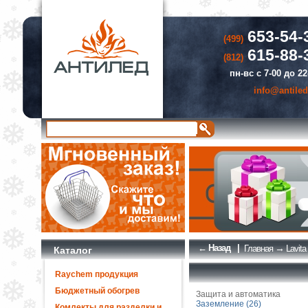
653-54-
(499)
615-88-
(812)
пн-вс с 7-00 до 22
info@antiled
← Назад
|
→
Главная
Lavita
Каталог
Raychem продукция
Бюджетный обогрев
Защита и автоматика
Заземление (26)
Комлекты для разделки и