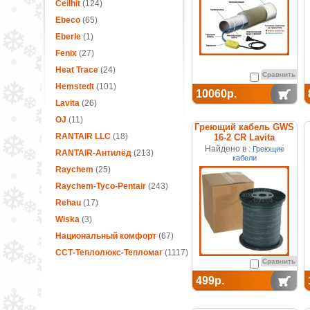
Ceilhit
(124)
Ebeco
(65)
Eberle
(1)
Fenix
(27)
Heat Trace
(24)
Сравнить
Hemstedt
(101)
10060р.
Lavita
(26)
OJ
(11)
Греющий кабель GWS
RANTAIR LLC
(18)
16-2 CR Lavita
Найдено в :
Греющие
RANTAIR-Антилёд
(213)
кабели
Raychem
(25)
Raychem-Tyco-Pentair
(243)
Rehau
(17)
Wiska
(3)
Национальный комфорт
(67)
ССТ-Теплолюкс-Тепломаг
(1117)
Сравнить
499р.