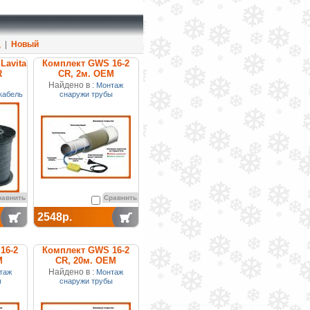
д
|
Новый
Lavita
Комплект GWS 16-2
R
CR, 2м. ОЕМ
Найдено в :
Монтаж
кабель
снаружи трубы
равнить
Сравнить
2548р.
16-2
Комплект GWS 16-2
М
CR, 20м. ОЕМ
Найдено в :
таж
Монтаж
ы
снаружи трубы