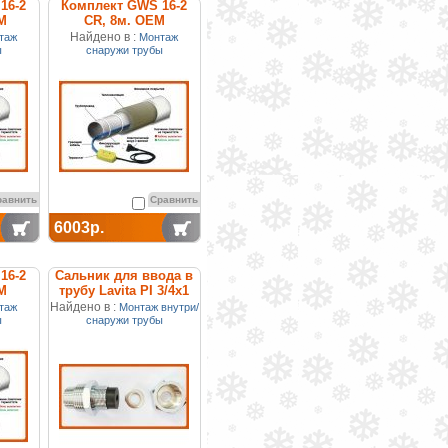
16-2
Комплект GWS 16-2
М
CR, 8м. ОЕМ
Найдено в :
таж
Монтаж
ы
снаружи трубы
равнить
Сравнить
6003р.
16-2
Сальник для ввода в
М
трубу Lavita PI 3/4x1
Найдено в :
таж
Монтаж внутри/
ы
снаружи трубы