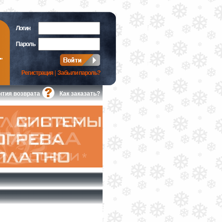
Логин
Пароль
Регистрация
|
Забыли пароль?
нтия возврата
Как заказать?