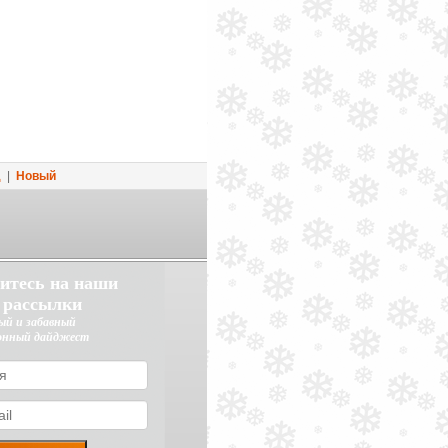
д
|
Новый
итесь на наши
 рассылки
ый и забавный
онный дайджест