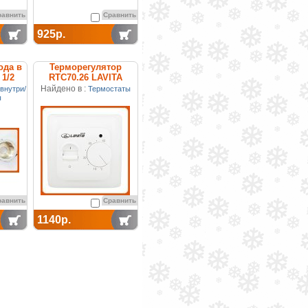
равнить
Сравнить
925р.
ода в
Терморегулятор
 1/2
RTC70.26 LAVITA
Найдено в :
внутри/
Термостаты
ы
равнить
Сравнить
1140р.