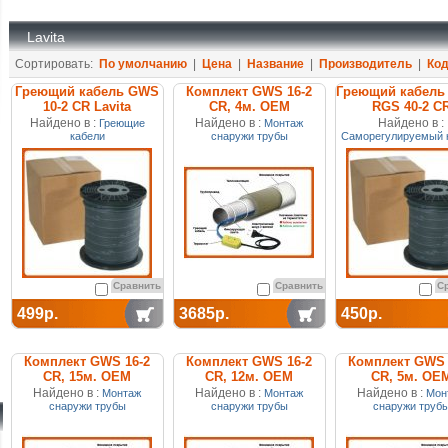
Lavita
Сортировать:
По умолчанию
|
Цена
|
Название
|
Производитель
|
Ко
Греющий кабель GWS
Комплект GWS 16-2
Греющий кабель 
10-2 CR Lavita
CR, 4м. ОЕМ
RGS 40-2 C
Найдено в :
Найдено в :
Найдено в :
Греющие
Монтаж
кабели
снаружи трубы
Саморегулируемый 
Сравнить
Сравнить
С
499р.
3685р.
450р.
Комплект GWS 16-2
Комплект GWS 16-2
Комплект GWS 
CR, 15м. ОЕМ
CR, 12м. ОЕМ
CR, 5м. ОЕ
Найдено в :
Найдено в :
Найдено в :
Монтаж
Монтаж
Мон
снаружи трубы
снаружи трубы
снаружи труб