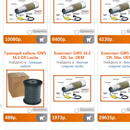
Сравнить
Сравнить
С
10060р.
8400р.
4230р.
Греющий кабель GWS
Комплект GWS 16-2
Комплект GWS 
16-2 CR Lavita
CR, 1м. ОЕМ
CR, 50м. ОЕ
Найдено в :
Найдено в :
Найдено в :
Греющие
Монтаж
Мон
кабели
снаружи трубы
снаружи труб
)
Сравнить
Сравнить
С
499р.
1973р.
29615р.