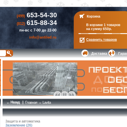
653-54-30
(499)
Корзина
615-88-34
(812)
В корзине 1 товаров
на сумму 650р.
пн-вс с 7-00 до 22-00
info@antiled.ru
Сравнить
товаров
Доставка
Гара
← Назад
|
→
Главная
Lavita
Защита и автоматика
Заземление (26)