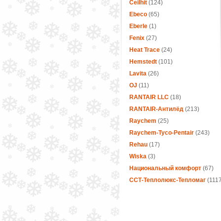
Ceilhit
(124)
Ebeco
(65)
Eberle
(1)
Fenix
(27)
Heat Trace
(24)
Hemstedt
(101)
Lavita
(26)
OJ
(11)
RANTAIR LLC
(18)
RANTAIR-Антилёд
(213)
Raychem
(25)
Raychem-Tyco-Pentair
(243)
Rehau
(17)
Wiska
(3)
Национальный комфорт
(67)
ССТ-Теплолюкс-Тепломаг
(1117