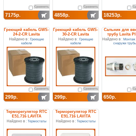
Сравнить
Сравнить
С
7175р.
4858р.
18253р.
Греющий кабель GWS-
Греющий кабель GWS-
Сальник для вв
24-2-CR Lavita
30-2-CR Lavita
трубу Lavita PI
Найдено в :
Найдено в :
Найдено в :
Греющие
Греющие
Монтаж 
кабели
кабели
снаружи труб
Сравнить
Сравнить
С
299р.
299р.
650р.
Терморегулятор RTC
Терморегулятор RTC
E51.716 LAVITA
E91.716 LAVITA
Найдено в :
Найдено в :
Термостаты
Термостаты