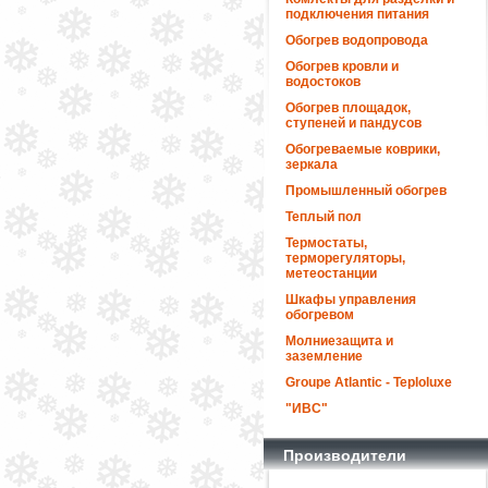
подключения питания
Обогрев водопровода
Обогрев кровли и
водостоков
Обогрев площадок,
ступеней и пандусов
Обогреваемые коврики,
зеркала
Промышленный обогрев
Теплый пол
Термостаты,
терморегуляторы,
метеостанции
Шкафы управления
обогревом
Молниезащита и
заземление
Groupe Atlantic - Teploluxe
"ИВС"
Производители