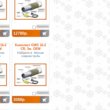
равнить
Сравнить
12780р.
16-2
Комплект GWS 16-2
М
CR, 3м. ОЕМ
Найдено в :
таж
Монтаж
ы
снаружи трубы
равнить
Сравнить
3088р.