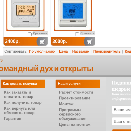
Сравнить
Сравнить
2400р.
3000р.
Сортировать:
По умолчанию
|
Цена
|
Название
|
Производитель
|
Ко
ТИ
командный дух и открыты
Подпиш
Как делать покупки
Наши услуги
щедрые
Как заказать и
Расчет стоимости
Наш полезн
оплатить товар
Проектирование
информаци
Как получить товар
Монтаж
Как вернуть или
Программы
обменять товар
сервисного
Гарантия
обслуживания
Цены на монтаж