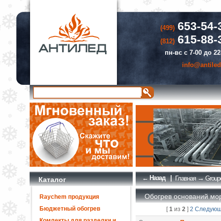
653-54-
(499)
615-88-
(812)
пн-вс с 7-00 до 22
info@antiled
← Назад
|
→
Главная
Groupe
Каталог
Обогрев оснований мор
Raychem продукция
Бюджетный обогрев
[
1
из
2
]
2
Следую
Комлекты для разделки и