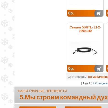
0р.
Секция 5SHTL- LT-2-
1950-040
нагревательная
кабельная
0р.
Сортировать:
По умолчани
[
1
из
2
]
2
Следую
НАШИ ГЛАВНЫЕ ЦЕНННОСТИ
5.Мы строим командный дух