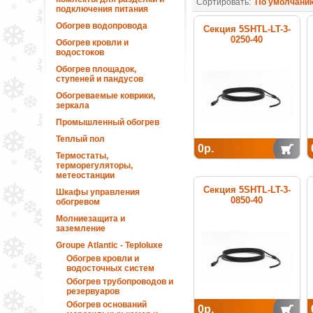
Сортировать:
По умолчани
подключения питания
Обогрев водопровода
Секция 5SHTL-LT-3-
0250-40
Обогрев кровли и
нагревательная
водостоков
кабельная
Обогрев площадок,
ступеней и пандусов
Обогреваемые коврики,
зеркала
Промышленный обогрев
Теплый пол
0р.
Термостаты,
терморегуляторы,
метеостанции
Секция 5SHTL-LT-3-
Шкафы управления
0850-40
обогревом
нагревательная
Молниезащита и
кабельная
заземление
Groupe Atlantic - Teploluxe
Обогрев кровли и
водосточных систем
Обогрев трубопроводов и
резервуаров
Обогрев оснований
0р.