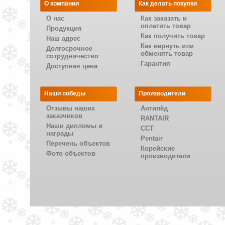
О компании
Как делать покупки
О нас
Как заказать и
оплатить товар
Продукция
Как получить товар
Наш адрес
Как вернуть или
Долгосрочное
обменять товар
сотрудничество
Гарантия
Доступная цена
Наши победы
Производители
Отзывы наших
Антилёд
заказчиков
RANTAIR
Наши дипломы и
CCT
награды
Pentair
Перечень объектов
Корейские
Фото объектов
производители