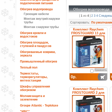
подключения питания
Обогрев водопровода
Обогрев водопровода
Греющие кабели
[
1
из
4
]
2
3
4
Следую
Монтаж внутри/снаружи
трубы
Сортировать:
По умолчани
Монтаж снаружи трубы
Комплект Raychem
Обогрев кровли и
FROSTGUARD 13 для
водостоков
обогрева труб
Обогрев площадок,
ступеней и пандусов
Обогреваемые коврики,
зеркала
Промышленный обогрев
Теплый пол
Сравнить
Термостаты,
0р.
терморегуляторы,
метеостанции
Шкафы управления
Комплект Raychem
обогревом
FROSTGUARD 2 для
Молниезащита и
обогрева труб
заземление
Groupe Atlantic - Teploluxe
"ИВС"