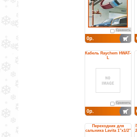
Сравнить
0р.
Кабель Raychem HWAT-
L
саморегулирующийся
греющий для
поддержания
температуры горячей
воды
Сравнить
0р.
Переходник для
сальника Lavita 1"x1/2"
2
BMF