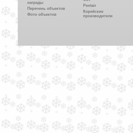
награды
Pentair
Перечень объектов
Корейские
Фото объектов
производители