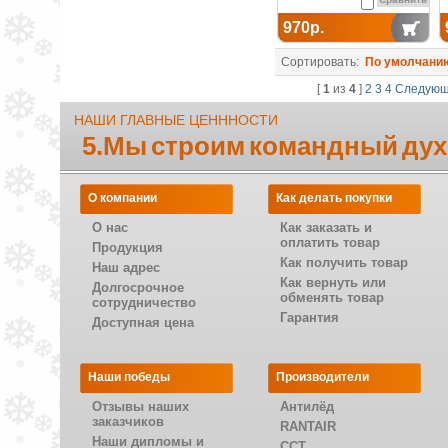
970р.
Сортировать:
По умолчани
[
1
из
4
]
2
3
4
Следую
НАШИ ГЛАВНЫЕ ЦЕНННОСТИ
5.Мы строим командный дух
О компании
Как делать покупки
О нас
Как заказать и
оплатить товар
Продукция
Как получить товар
Наш адрес
Как вернуть или
Долгосрочное
обменять товар
сотрудничество
Гарантия
Доступная цена
Наши победы
Производители
Отзывы наших
Антилёд
заказчиков
RANTAIR
Наши дипломы и
CCT