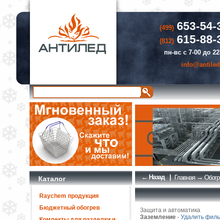
653-54-
(499)
615-88-
(812)
пн-вс с 7-00 до 22
info@antiled
← Назад
|
→
Главная
Обогр
Каталог
Raychem продукция
Бюджетный обогрев
Защита и автоматика
Заземление
-
Удалить филь
Комлекты для разделки и