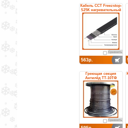
Кабель ССТ Freezstop-
S25К нагревательный
саморегулирующийся
Сравнить
563р.
Греющая секция
Антилёд ТТ-10ТФ
саморегулируемая
Сравнить
595р.