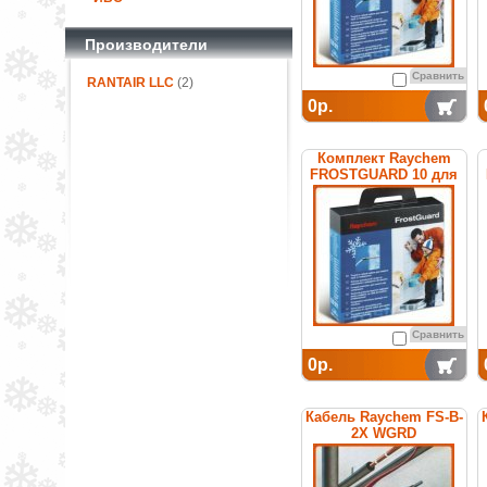
Производители
Сравнить
RANTAIR LLC
(2)
0р.
Комплект Raychem
FROSTGUARD 10 для
обогрева труб
Сравнить
0р.
Кабель Raychem FS-B-
2X WGRD
саморегулирующийся
греющий