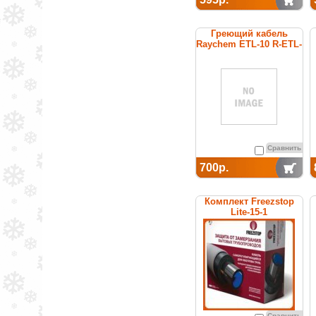
Греющий кабель
Raychem ETL-10 R-ETL-
A
саморегулирующийся
для защиты от
замерзания
водопроводных труб
Сравнить
700р.
Комплект Freezstop
Lite-15-1
Сравнить