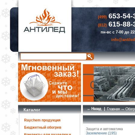
653-54-
(499)
615-88-
(812)
пн-вс с 7-00 до 22
info@antiled
← Назад
|
→
Главная
Обогр
Каталог
Raychem продукция
Бюджетный обогрев
Защита и автоматика
Заземление (195)
Комлекты для разделки и