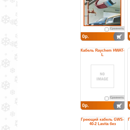
Сравнить
0р.
Кабель Raychem HWAT-
L
саморегулирующийся
греющий для
поддержания
температуры горячей
воды
Сравнить
0р.
Греющий кабель GWS-
40-2 Lavita без
заземления