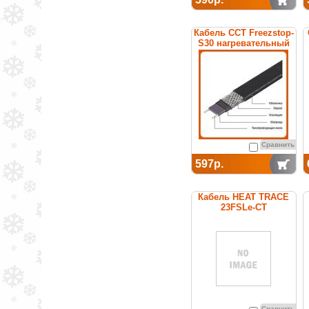
Кабель ССТ Freezstop-
S30 нагревательный
саморегулирующийся
Сравнить
597р.
Кабель HEAT TRACE
23FSLe-CT
саморегулирующийся
(покрытие из
термопластика)
Сравнить