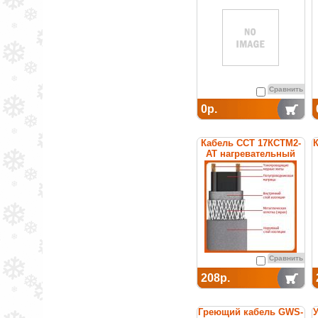
Сравнить
0р.
Кабель ССТ 17КСТМ2-
К
АТ нагревательный
саморегулирующийся
Сравнить
208р.
Греющий кабель GWS-
У