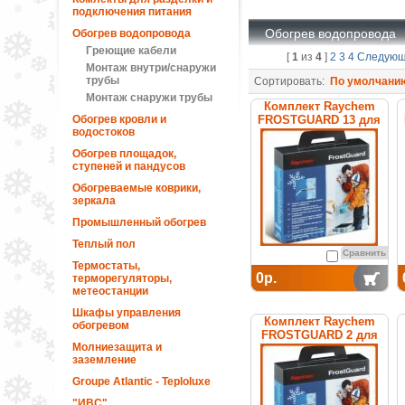
подключения питания
Обогрев водопровода
Обогрев водопровода
Греющие кабели
[
1
из
4
]
2
3
4
Следую
Монтаж внутри/снаружи
трубы
Сортировать:
По умолчани
Монтаж снаружи трубы
Комплект Raychem
Обогрев кровли и
FROSTGUARD 13 для
водостоков
обогрева труб
Обогрев площадок,
ступеней и пандусов
Обогреваемые коврики,
зеркала
Промышленный обогрев
Теплый пол
Сравнить
Термостаты,
0р.
терморегуляторы,
метеостанции
Шкафы управления
Комплект Raychem
обогревом
FROSTGUARD 2 для
Молниезащита и
обогрева труб
заземление
Groupe Atlantic - Teploluxe
"ИВС"