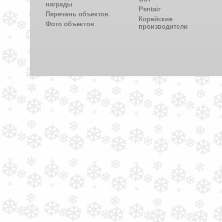
награды
Pentair
Перечень объектов
Корейские
Фото объектов
производители