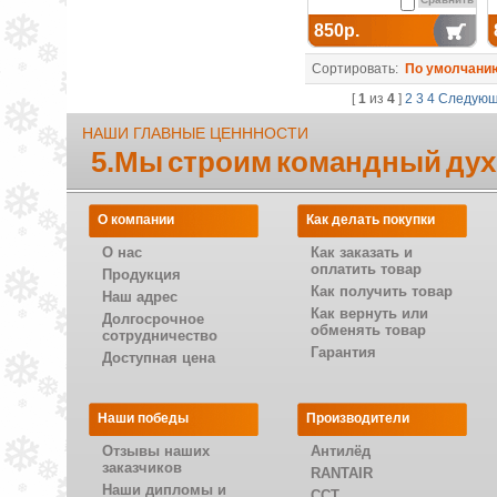
850р.
Сортировать:
По умолчани
[
1
из
4
]
2
3
4
Следую
НАШИ ГЛАВНЫЕ ЦЕНННОСТИ
5.Мы строим командный дух
О компании
Как делать покупки
О нас
Как заказать и
оплатить товар
Продукция
Как получить товар
Наш адрес
Как вернуть или
Долгосрочное
обменять товар
сотрудничество
Гарантия
Доступная цена
Наши победы
Производители
Отзывы наших
Антилёд
заказчиков
RANTAIR
Наши дипломы и
CCT