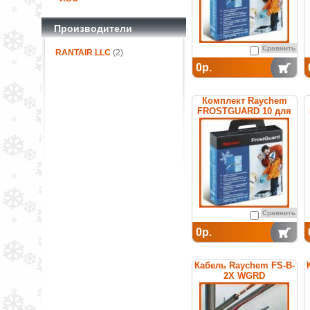
Производители
Сравнить
RANTAIR LLC
(2)
0р.
Комплект Raychem
FROSTGUARD 10 для
обогрева труб
Сравнить
0р.
Кабель Raychem FS-B-
2X WGRD
саморегулирующийся
греющий