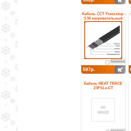
Кабель ССТ Freezstop-
S30 нагревательный
саморегулирующийся
Сравнить
597р.
Кабель HEAT TRACE
23FSLe-CT
саморегулирующийся
(покрытие из
термопластика)
Сравнить