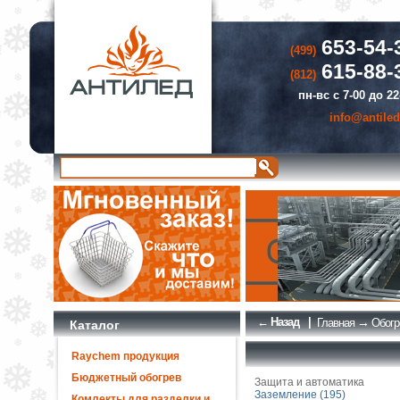
653-54-
(499)
615-88-
(812)
пн-вс с 7-00 до 22
info@antiled
← Назад
|
→
Главная
Обогр
Каталог
Raychem продукция
Бюджетный обогрев
Защита и автоматика
Заземление (195)
Комлекты для разделки и