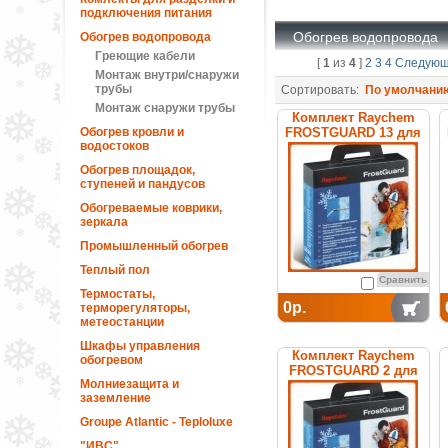
подключения питания
Обогрев водопровода
Обогрев водопровода
Греющие кабели
[
1
из
4
]
2
3
4
Следую
Монтаж внутри/снаружи
трубы
Сортировать:
По умолчани
Монтаж снаружи трубы
Комплект Raychem
Обогрев кровли и
FROSTGUARD 13 для
водостоков
обогрева труб
Обогрев площадок,
ступеней и пандусов
Обогреваемые коврики,
зеркала
Промышленный обогрев
Теплый пол
Сравнить
Термостаты,
0р.
терморегуляторы,
метеостанции
Шкафы управления
Комплект Raychem
обогревом
FROSTGUARD 2 для
Молниезащита и
обогрева труб
заземление
Groupe Atlantic - Teploluxe
"ИВС"