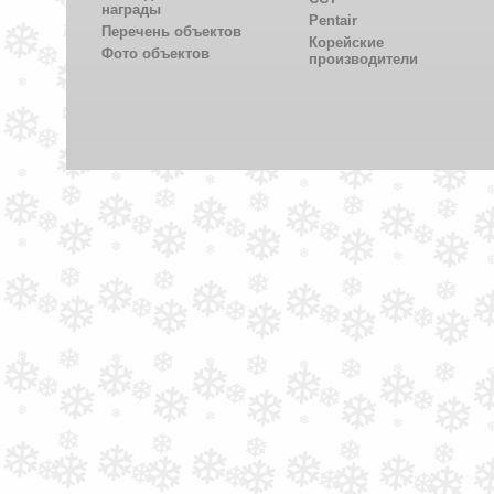
награды
Pentair
Перечень объектов
Корейские
Фото объектов
производители