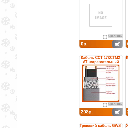
Сравнить
0р.
Кабель ССТ 17КСТМ2-
К
АТ нагревательный
саморегулирующийся
Сравнить
208р.
Греющий кабель GWS-
У