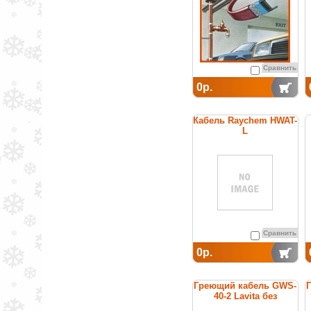
Сравнить
0р.
Кабель Raychem HWAT-
L
саморегулирующийся
греющий для
поддержания
температуры горячей
воды
Сравнить
0р.
Греющий кабель GWS-
40-2 Lavita без
заземления