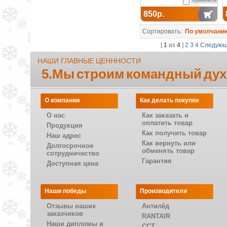
850р.
Сортировать:
По умолчани
[
1
из
4
]
2
3
4
Следую
НАШИ ГЛАВНЫЕ ЦЕНННОСТИ
5.Мы строим командный дух
О компании
Как делать покупки
О нас
Как заказать и
оплатить товар
Продукция
Как получить товар
Наш адрес
Как вернуть или
Долгосрочное
обменять товар
сотрудничество
Гарантия
Доступная цена
Наши победы
Производители
Отзывы наших
Антилёд
заказчиков
RANTAIR
Наши дипломы и
CCT