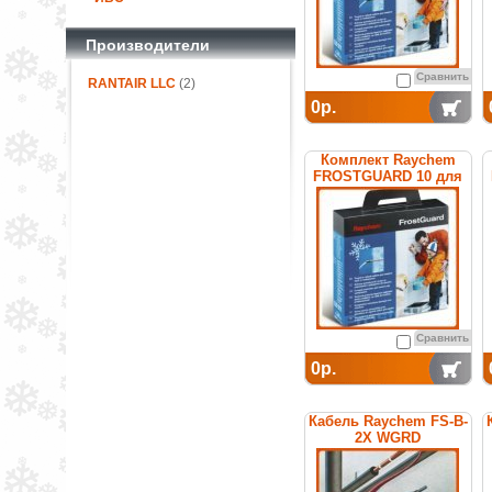
Производители
Сравнить
RANTAIR LLC
(2)
0р.
Комплект Raychem
FROSTGUARD 10 для
обогрева труб
Сравнить
0р.
Кабель Raychem FS-B-
2X WGRD
саморегулирующийся
греющий