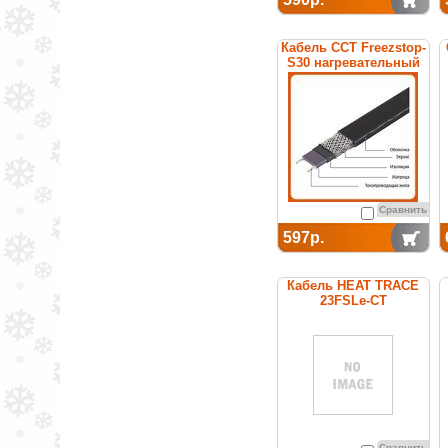
Кабель ССТ Freezstop-
S30 нагревательный
саморегулирующийся
Сравнить
597р.
Кабель HEAT TRACE
23FSLe-CT
саморегулирующийся
(покрытие из
термопластика)
Сравнить