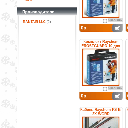
Производители
Сравнить
RANTAIR LLC
(2)
0р.
Комплект Raychem
FROSTGUARD 10 для
обогрева труб
Сравнить
0р.
Кабель Raychem FS-B-
2X WGRD
саморегулирующийся
греющий