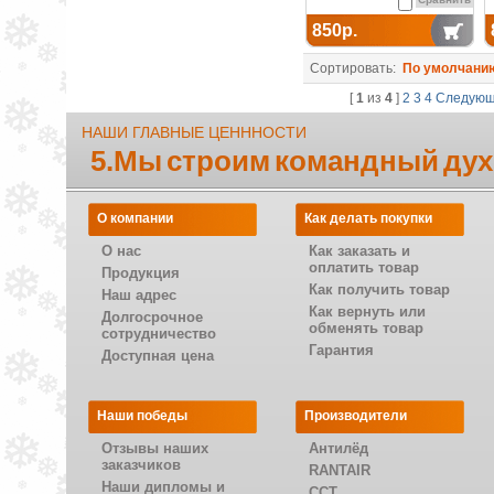
850р.
Сортировать:
По умолчани
[
1
из
4
]
2
3
4
Следую
НАШИ ГЛАВНЫЕ ЦЕНННОСТИ
5.Мы строим командный дух
О компании
Как делать покупки
О нас
Как заказать и
оплатить товар
Продукция
Как получить товар
Наш адрес
Как вернуть или
Долгосрочное
обменять товар
сотрудничество
Гарантия
Доступная цена
Наши победы
Производители
Отзывы наших
Антилёд
заказчиков
RANTAIR
Наши дипломы и
CCT