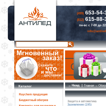
653-54-
(499)
615-88-
(812)
пн-вс с 7-00 до 22
info@antiled
← Назад
|
→
Главная
Обогр
Каталог
Raychem продукция
Бюджетный обогрев
Защита и автоматика
Заземление (195)
Комлекты для разделки и