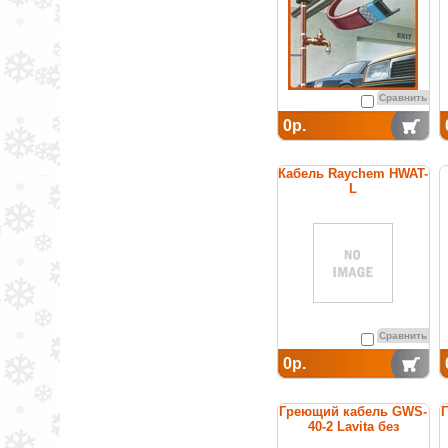
Сравнить
0р.
Кабель Raychem HWAT-
L
саморегулирующийся
греющий для
поддержания
температуры горячей
воды
Сравнить
0р.
Греющий кабель GWS-
40-2 Lavita без
заземления