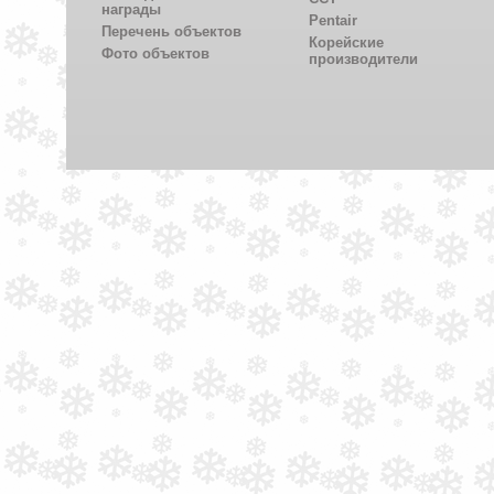
награды
Pentair
Перечень объектов
Корейские
Фото объектов
производители