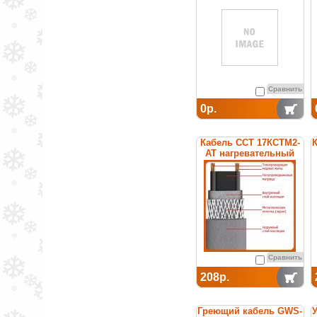
Сравнить
0р.
Кабель ССТ 17КСТМ2-
К
АТ нагревательный
саморегулирующийся
Сравнить
208р.
Греющий кабель GWS-
У