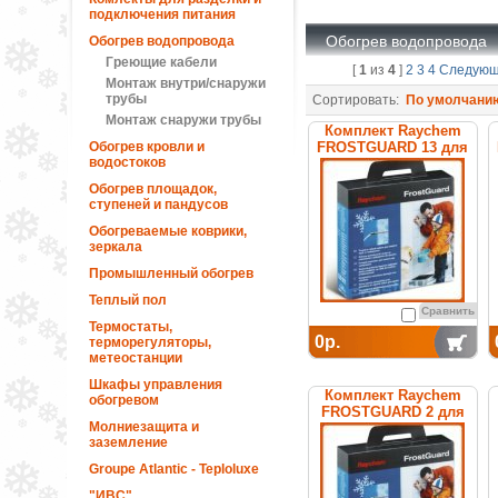
подключения питания
Обогрев водопровода
Обогрев водопровода
Греющие кабели
[
1
из
4
]
2
3
4
Следую
Монтаж внутри/снаружи
трубы
Сортировать:
По умолчани
Монтаж снаружи трубы
Комплект Raychem
Обогрев кровли и
FROSTGUARD 13 для
водостоков
обогрева труб
Обогрев площадок,
ступеней и пандусов
Обогреваемые коврики,
зеркала
Промышленный обогрев
Теплый пол
Сравнить
Термостаты,
0р.
терморегуляторы,
метеостанции
Шкафы управления
Комплект Raychem
обогревом
FROSTGUARD 2 для
Молниезащита и
обогрева труб
заземление
Groupe Atlantic - Teploluxe
"ИВС"