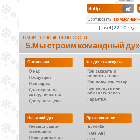
850р.
Сортировать:
По умолчани
[
1
из
4
]
2
3
4
Следую
НАШИ ГЛАВНЫЕ ЦЕНННОСТИ
5.Мы строим командный дух
О компании
Как делать покупки
О нас
Как заказать и
оплатить товар
Продукция
Как получить товар
Наш адрес
Как вернуть или
Долгосрочное
обменять товар
сотрудничество
Гарантия
Доступная цена
Наши победы
Производители
Отзывы наших
Антилёд
заказчиков
RANTAIR
Наши дипломы и
CCT