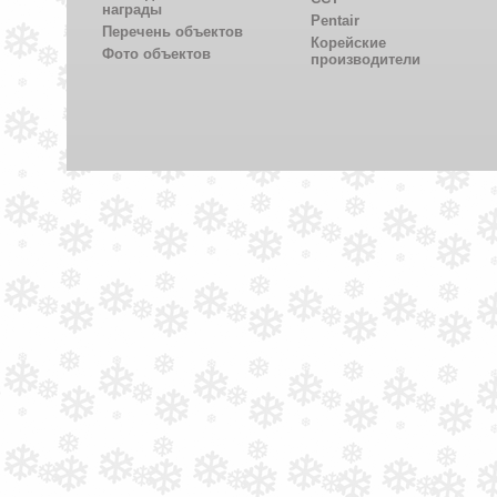
награды
Pentair
Перечень объектов
Корейские
Фото объектов
производители