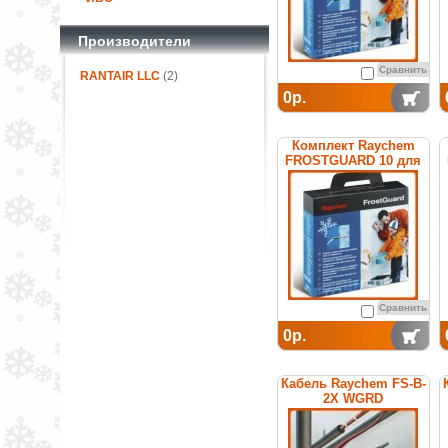
Производители
Сравнить
RANTAIR LLC
(2)
0р.
Комплект Raychem
FROSTGUARD 10 для
обогрева труб
Сравнить
0р.
Кабель Raychem FS-B-
2X WGRD
саморегулирующийся
греющий