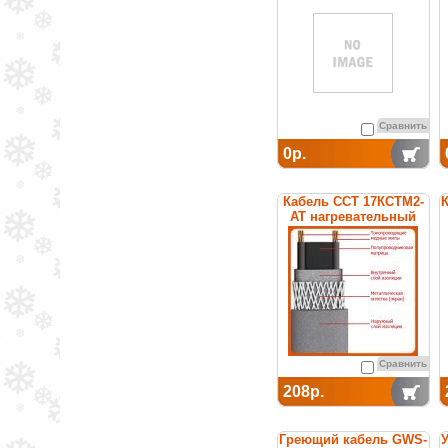
Сравнить
0р.
Кабель ССТ 17КСТМ2-
К
АТ нагревательный
саморегулирующийся
Сравнить
208р.
Греющий кабель GWS-
У