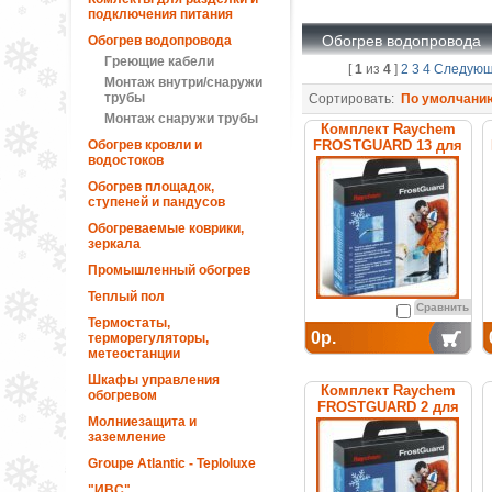
подключения питания
Обогрев водопровода
Обогрев водопровода
Греющие кабели
[
1
из
4
]
2
3
4
Следую
Монтаж внутри/снаружи
трубы
Сортировать:
По умолчани
Монтаж снаружи трубы
Комплект Raychem
Обогрев кровли и
FROSTGUARD 13 для
водостоков
обогрева труб
Обогрев площадок,
ступеней и пандусов
Обогреваемые коврики,
зеркала
Промышленный обогрев
Теплый пол
Сравнить
Термостаты,
0р.
терморегуляторы,
метеостанции
Шкафы управления
Комплект Raychem
обогревом
FROSTGUARD 2 для
Молниезащита и
обогрева труб
заземление
Groupe Atlantic - Teploluxe
"ИВС"