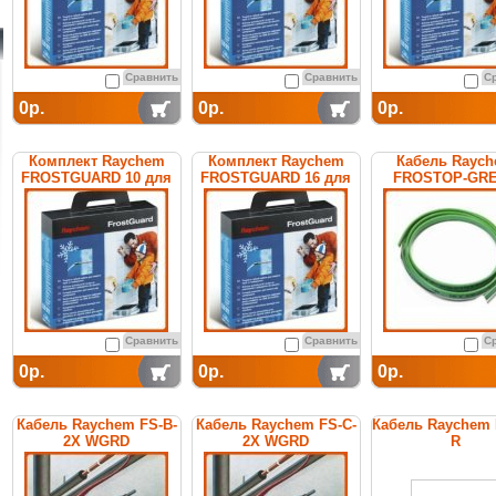
Сравнить
Сравнить
С
0р.
0р.
0р.
Комплект Raychem
Комплект Raychem
Кабель Rayc
FROSTGUARD 10 для
FROSTGUARD 16 для
FROSTOP-GR
обогрева труб
обогрева труб
саморегулирую
греющий
Сравнить
Сравнить
С
0р.
0р.
0р.
Кабель Raychem FS-B-
Кабель Raychem FS-C-
Кабель Raychem
2X WGRD
2X WGRD
R
саморегулирующийся
саморегулирующийся
саморегулирую
греющий
греющий
греющий дл
поддержани