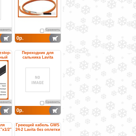
рячей
равнить
Сравнить
0р.
zstop-
Переходник для
ьный
сальника Lavita
щийся
3/4"x1/2" BMF
равнить
Сравнить
0р.
для
Греющий кабель GWS
"x1/2"
24-2 Lavita без оплетки