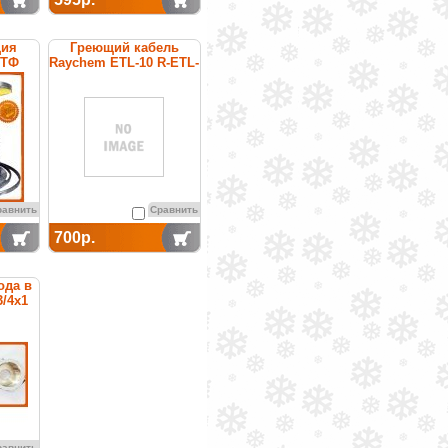
ция
Греющий кабель
6ТФ
Raychem ETL-10 R-ETL-
емая
A
саморегулирующийся
для защиты от
замерзания
водопроводных труб
равнить
Сравнить
700р.
ода в
3/4x1
равнить