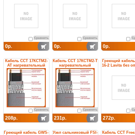
Сравнить
Сравнить
С
0р.
0р.
0р.
Кабель ССТ 17КСТМ2-
Кабель ССТ 17КСТМ2-Т
Греющий кабел
АТ нагревательный
нагревательный
16-2 Lavita без о
саморегулирующийся
саморегулирующийся
Сравнить
Сравнить
С
208р.
231р.
272р.
Греющий кабель GWS-
Узел сальниковый FSI-
Кабель ССТ Free