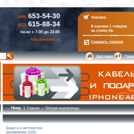
653-54-30
(499)
Корзина
615-88-34
(812)
В корзине 1 товаров
на сумму 0р.
пн-вс с 7-00 до 22-00
info@antiled.ru
Сравнить
товаров
Доставка
Гара
← Назад
|
→
Главная
Обогрев водопровода
Защита и автоматика
Заземление (195)