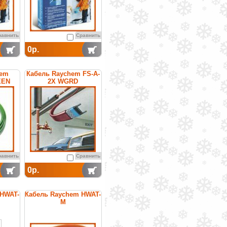
равнить
Сравнить
0р.
hem
Кабель Raychem FS-A-
EEN
2X WGRD
щийся
саморегулирующийся
греющий
равнить
Сравнить
0р.
 HWAT-
Кабель Raychem HWAT-
M
щийся
саморегулирующийся
я
греющий
я