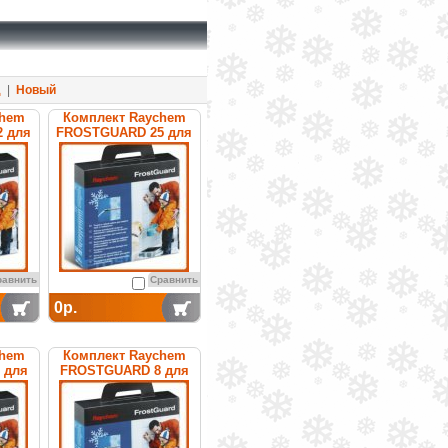
д
|
Новый
chem
Комплект Raychem
 для
FROSTGUARD 25 для
уб
обогрева труб
равнить
Сравнить
0р.
chem
Комплект Raychem
 для
FROSTGUARD 8 для
уб
обогрева труб