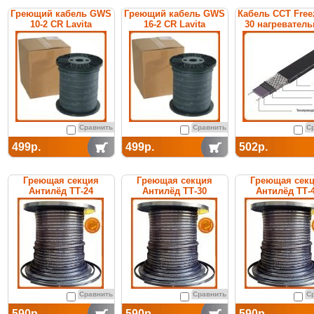
Греющий кабель GWS
Греющий кабель GWS
Кабель ССТ Free
10-2 CR Lavita
16-2 CR Lavita
30 нагревател
саморегулирую
Сравнить
Сравнить
С
499р.
499р.
502р.
Греющая секция
Греющая секция
Греющая сек
Антилёд ТТ-24
Антилёд ТТ-30
Антилёд ТТ-
саморегулируемая
саморегулируемая
саморегулиру
Сравнить
Сравнить
С
590р.
590р.
590р.