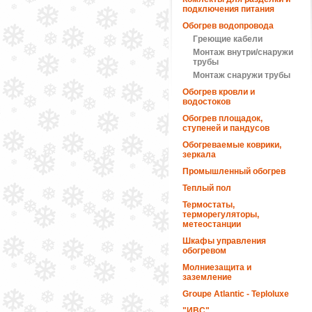
подключения питания
Обогрев водопровода
Греющие кабели
Монтаж внутри/снаружи
трубы
Монтаж снаружи трубы
Обогрев кровли и
водостоков
Обогрев площадок,
ступеней и пандусов
Обогреваемые коврики,
зеркала
Промышленный обогрев
Теплый пол
Термостаты,
терморегуляторы,
метеостанции
Шкафы управления
обогревом
Молниезащита и
заземление
Groupe Atlantic - Teploluxe
"ИВС"