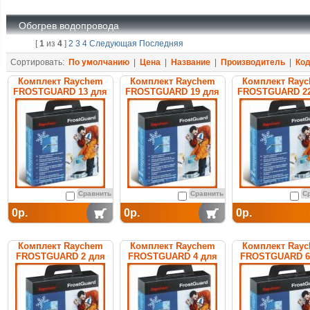
Обогрев водопровода
[
1
из
4
]
2
3
4
Следующая
Последняя
Сортировать:
По умолчанию
|
Цена
|
Название
|
Производитель
|
Ко
Комплект Raychem
Комплект Raychem
Комплект Ray
FROSTGUARD 13 для
FROSTGUARD 19 для
FROSTGUARD 22
обогрева труб
обогрева труб
обогрева тр
Сравнить
Сравнить
С
0р.
0р.
0р.
Комплект Raychem
Комплект Raychem
Комплект Ray
FROSTGUARD 2 для
FROSTGUARD 4 для
FROSTGUARD 6
обогрева труб
обогрева труб
обогрева тр