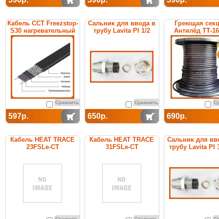
Кабель ССТ Freezstop-
Сальник для ввода в
Греющая сек
S30 нагревательный
трубу Lavita PI 1/2
Антилёд ТТ-1
саморегулирующийся
саморегулиру
Сравнить
Сравнить
С
597р.
650р.
690р.
Кабель HEAT TRACE
Кабель HEAT TRACE
Сальник для вв
23FSLe-CT
31FSLe-CT
трубу Lavita PI 
саморегулирующийся
саморегулирующийся
(покрытие из
(покрытие из
термопластика)
термопластика)
Сравнить
Сравнить
С