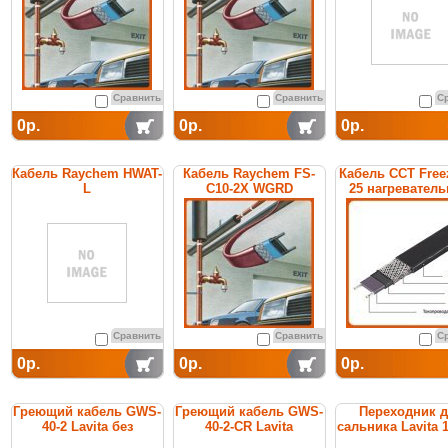
температуры го
воды
Сравнить
Сравнить
С
0р.
0р.
0р.
Кабель Raychem HWAT-
Кабель Raychem FS-
Кабель ССТ Free
L
C10-2X WGRD
25 нагревател
саморегулирующийся
саморегулирующийся
саморегулирую
греющий для
греющий
поддержания
температуры горячей
воды
Сравнить
Сравнить
С
0р.
0р.
0р.
Греющий кабель GWS-
Греющий кабель GWS-
Переходник 
40-2 Lavita без
40-2-CR Lavita
сальника Lavita 1
заземления
BMF