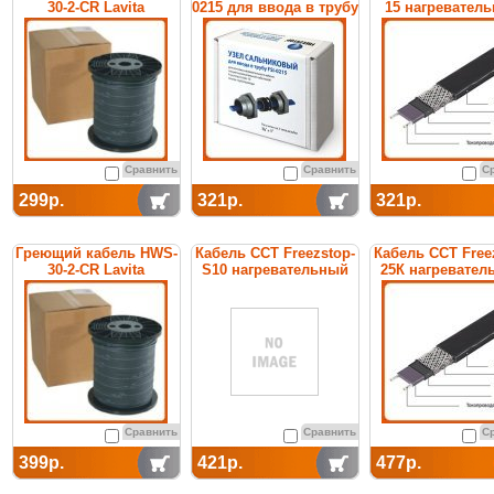
30-2-CR Lavita
0215 для ввода в трубу
15 нагревател
саморегулирую
Сравнить
Сравнить
С
299р.
321р.
321р.
Греющий кабель HWS-
Кабель ССТ Freezstop-
Кабель ССТ Free
30-2-CR Lavita
S10 нагревательный
25К нагревател
саморегулирующийся
саморегулирую
Сравнить
Сравнить
С
399р.
421р.
477р.