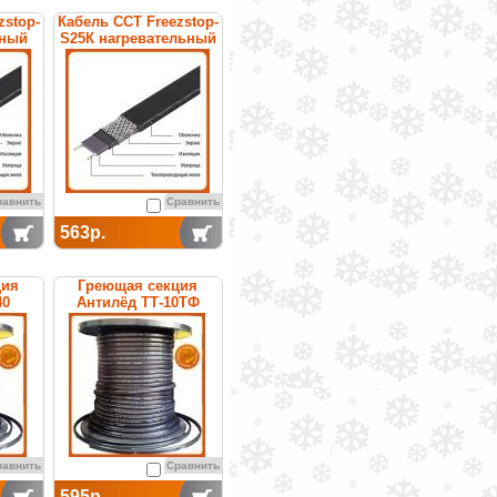
zstop-
Кабель ССТ Freezstop-
ьный
S25К нагревательный
щийся
саморегулирующийся
равнить
Сравнить
563р.
ция
Греющая секция
40
Антилёд ТТ-10ТФ
емая
саморегулируемая
равнить
Сравнить
595р.