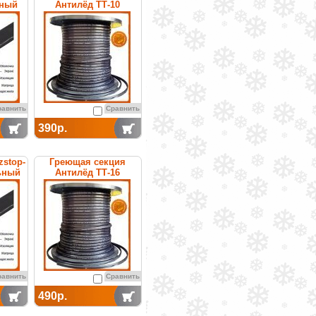
ьный
Антилёд ТТ-10
щийся
саморегулируемая
равнить
Сравнить
390р.
zstop-
Греющая секция
ьный
Антилёд ТТ-16
щийся
саморегулируемая
равнить
Сравнить
490р.