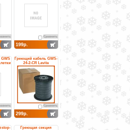
равнить
Сравнить
199р.
ь GWS
Греющий кабель GWS-
плетки
24-2-CR Lavita
равнить
Сравнить
299р.
zstop-
Греющая секция