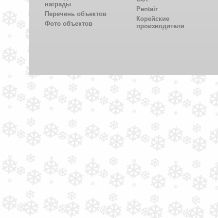
награды
Pentair
Перечень объектов
Корейские
Фото объектов
производители