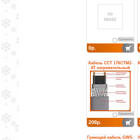
Сравнить
0р.
Кабель ССТ 17КСТМ2-
К
АТ нагревательный
саморегулирующийся
Сравнить
208р.
Греющий кабель GWS-
У