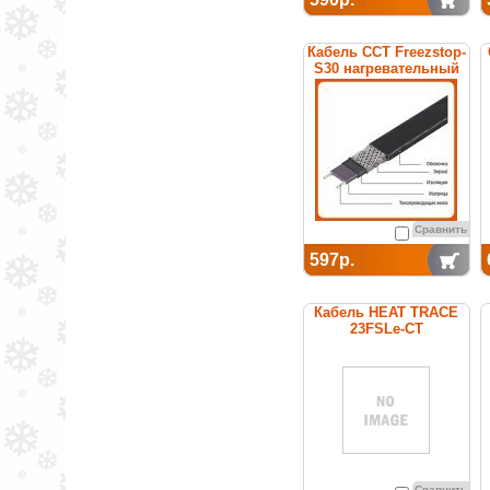
Кабель ССТ Freezstop-
S30 нагревательный
саморегулирующийся
Сравнить
597р.
Кабель HEAT TRACE
23FSLe-CT
саморегулирующийся
(покрытие из
термопластика)
Сравнить