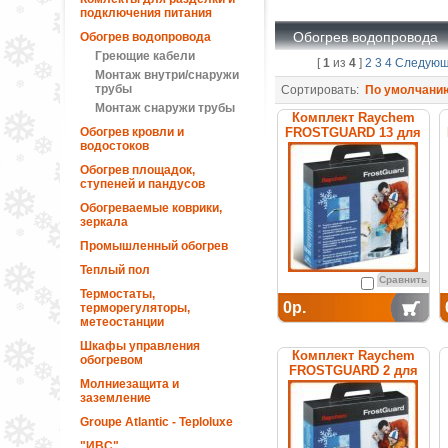
подключения питания
Обогрев водопровода
Обогрев водопровода
Греющие кабели
[
1
из
4
]
2
3
4
Следую
Монтаж внутри/снаружи
трубы
Сортировать:
По умолчани
Монтаж снаружи трубы
Комплект Raychem
Обогрев кровли и
FROSTGUARD 13 для
водостоков
обогрева труб
Обогрев площадок,
ступеней и пандусов
Обогреваемые коврики,
зеркала
Промышленный обогрев
Теплый пол
Сравнить
Термостаты,
0р.
терморегуляторы,
метеостанции
Шкафы управления
Комплект Raychem
обогревом
FROSTGUARD 2 для
Молниезащита и
обогрева труб
заземление
Groupe Atlantic - Teploluxe
"ИВС"