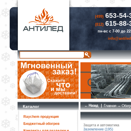
653-54-
(499)
615-88-
(812)
пн-вс с 7-00 до 22
info@antiled
← Назад
|
→
Главная
Обогр
Каталог
Raychem продукция
Бюджетный обогрев
Защита и автоматика
Заземление (195)
Комлекты для разделки и