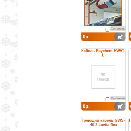
Сравнить
0р.
Кабель Raychem HWAT-
L
саморегулирующийся
греющий для
поддержания
температуры горячей
воды
Сравнить
0р.
Греющий кабель GWS-
40-2 Lavita без
заземления