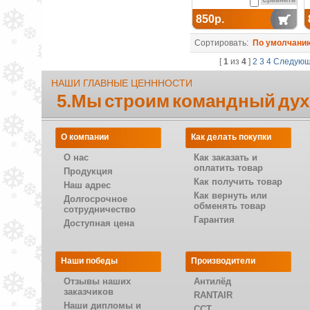
850р.
Сортировать:
По умолчани
[
1
из
4
]
2
3
4
Следую
НАШИ ГЛАВНЫЕ ЦЕНННОСТИ
5.Мы строим командный дух
О компании
Как делать покупки
О нас
Как заказать и
оплатить товар
Продукция
Как получить товар
Наш адрес
Как вернуть или
Долгосрочное
обменять товар
сотрудничество
Гарантия
Доступная цена
Наши победы
Производители
Отзывы наших
Антилёд
заказчиков
RANTAIR
Наши дипломы и
CCT