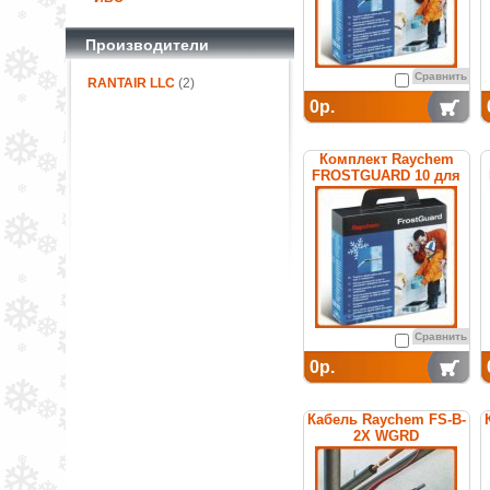
Производители
Сравнить
RANTAIR LLC
(2)
0р.
Комплект Raychem
FROSTGUARD 10 для
обогрева труб
Сравнить
0р.
Кабель Raychem FS-B-
2X WGRD
саморегулирующийся
греющий