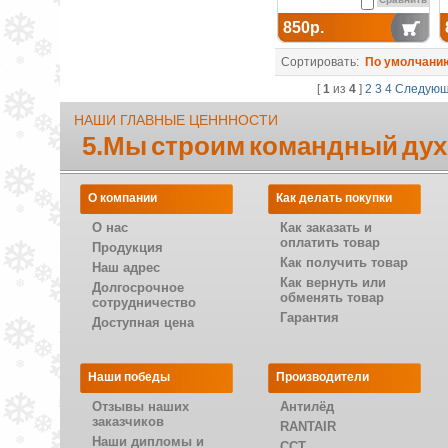
850р.
Сортировать:
По умолчани
[
1
из
4
]
2
3
4
Следую
НАШИ ГЛАВНЫЕ ЦЕНННОСТИ
5.Мы строим командный дух
О компании
Как делать покупки
О нас
Как заказать и
оплатить товар
Продукция
Как получить товар
Наш адрес
Как вернуть или
Долгосрочное
обменять товар
сотрудничество
Гарантия
Доступная цена
Наши победы
Производители
Отзывы наших
Антилёд
заказчиков
RANTAIR
Наши дипломы и
CCT