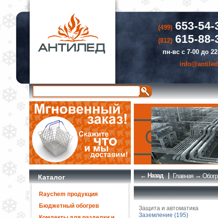
653-54-
(499)
615-88-
(812)
пн-вс с 7-00 до 22
info@antiled
← Назад
|
→
Главная
Обогр
Каталог
Raychem продукция
Бюджетный обогрев
Защита и автоматика
Заземление (195)
Комлекты для разделки и