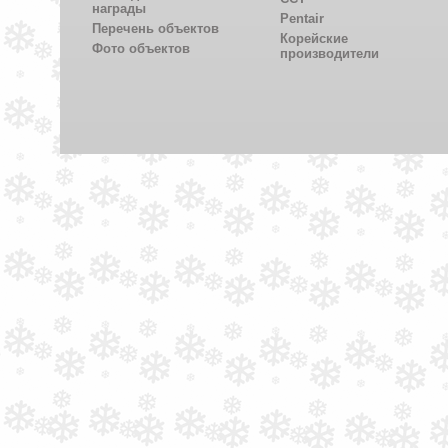
награды
Pentair
Перечень объектов
Корейские
Фото объектов
производители