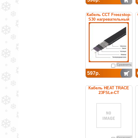
Кабель ССТ Freezstop-
S30 нагревательный
саморегулирующийся
Сравнить
597р.
Кабель HEAT TRACE
23FSLe-CT
саморегулирующийся
(покрытие из
термопластика)
Сравнить