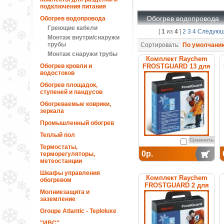
подключения питания
Обогрев водопровода
Обогрев водопровода
Греющие кабели
[
1
из
4
]
2
3
4
Следую
Монтаж внутри/снаружи
трубы
Сортировать:
По умолчани
Монтаж снаружи трубы
Комплект Raychem
Обогрев кровли и
FROSTGUARD 13 для
водостоков
обогрева труб
Обогрев площадок,
ступеней и пандусов
Обогреваемые коврики,
зеркала
Промышленный обогрев
Теплый пол
Сравнить
Термостаты,
0р.
терморегуляторы,
метеостанции
Шкафы управления
Комплект Raychem
обогревом
FROSTGUARD 2 для
Молниезащита и
обогрева труб
заземление
Groupe Atlantic - Teploluxe
"ИВС"