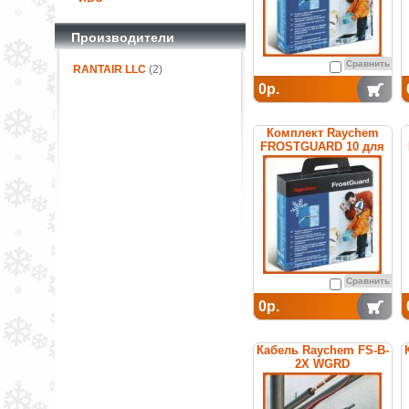
Производители
Сравнить
RANTAIR LLC
(2)
0р.
Комплект Raychem
FROSTGUARD 10 для
обогрева труб
Сравнить
0р.
Кабель Raychem FS-B-
2X WGRD
саморегулирующийся
греющий