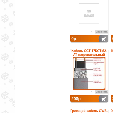
Сравнить
0р.
Кабель ССТ 17КСТМ2-
К
АТ нагревательный
саморегулирующийся
Сравнить
208р.
Греющий кабель GWS-
У