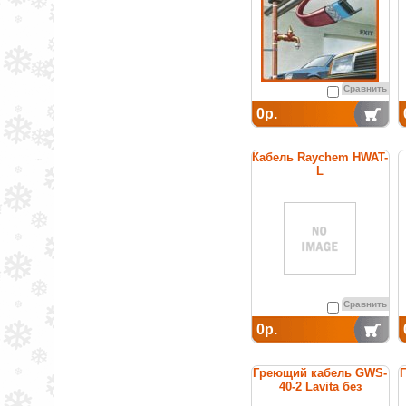
Сравнить
0р.
Кабель Raychem HWAT-
L
саморегулирующийся
греющий для
поддержания
температуры горячей
воды
Сравнить
0р.
Греющий кабель GWS-
40-2 Lavita без
заземления