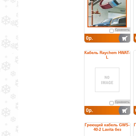
Сравнить
0р.
Кабель Raychem HWAT-
L
саморегулирующийся
греющий для
поддержания
температуры горячей
воды
Сравнить
0р.
Греющий кабель GWS-
40-2 Lavita без
заземления