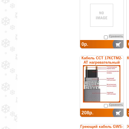
Сравнить
0р.
Кабель ССТ 17КСТМ2-
К
АТ нагревательный
саморегулирующийся
Сравнить
208р.
Греющий кабель GWS-
У