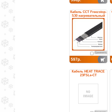
Кабель ССТ Freezstop-
S30 нагревательный
саморегулирующийся
Сравнить
597р.
Кабель HEAT TRACE
23FSLe-CT
саморегулирующийся
(покрытие из
термопластика)
Сравнить