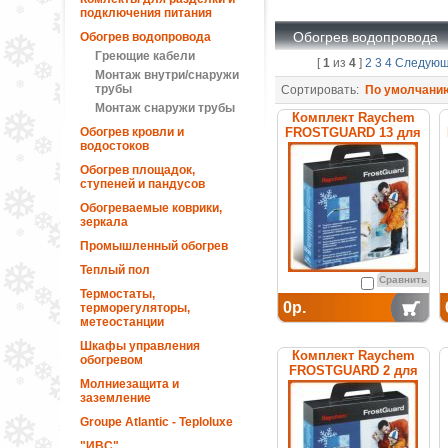
подключения питания
Обогрев водопровода
Обогрев водопровода
Греющие кабели
[
1
из
4
]
2
3
4
Следую
Монтаж внутри/снаружи
трубы
Сортировать:
По умолчани
Монтаж снаружи трубы
Комплект Raychem
Обогрев кровли и
FROSTGUARD 13 для
водостоков
обогрева труб
Обогрев площадок,
ступеней и пандусов
Обогреваемые коврики,
зеркала
Промышленный обогрев
Теплый пол
Сравнить
Термостаты,
0р.
терморегуляторы,
метеостанции
Шкафы управления
Комплект Raychem
обогревом
FROSTGUARD 2 для
Молниезащита и
обогрева труб
заземление
Groupe Atlantic - Teploluxe
"ИВС"