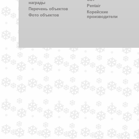
награды
Pentair
Перечень объектов
Корейские
Фото объектов
производители