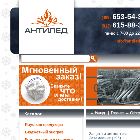
653-54-
(499)
615-88-
(812)
пн-вс с 7-00 до 22
info@antiled
← Назад
|
→
Главная
Обогр
Каталог
Raychem продукция
Бюджетный обогрев
Защита и автоматика
Заземление (195)
Комлекты для разделки и