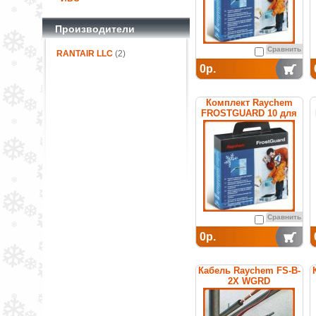
Производители
Сравнить
RANTAIR LLC
(2)
0р.
Комплект Raychem
FROSTGUARD 10 для
обогрева труб
Сравнить
0р.
Кабель Raychem FS-B-
2X WGRD
саморегулирующийся
греющий