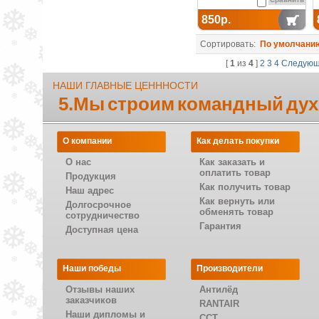
850р.
Сортировать:
По умолчани
[
1
из
4
]
2
3
4
Следую
НАШИ ГЛАВНЫЕ ЦЕНННОСТИ
5.Мы строим командный дух
О компании
Как делать покупки
О нас
Как заказать и
оплатить товар
Продукция
Как получить товар
Наш адрес
Как вернуть или
Долгосрочное
обменять товар
сотрудничество
Гарантия
Доступная цена
Наши победы
Производители
Отзывы наших
Антилёд
заказчиков
RANTAIR
Наши дипломы и
CCT