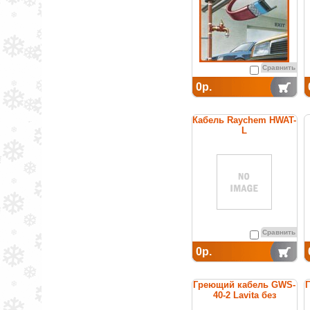
Сравнить
0р.
Кабель Raychem HWAT-
L
саморегулирующийся
греющий для
поддержания
температуры горячей
воды
Сравнить
0р.
Греющий кабель GWS-
40-2 Lavita без
заземления