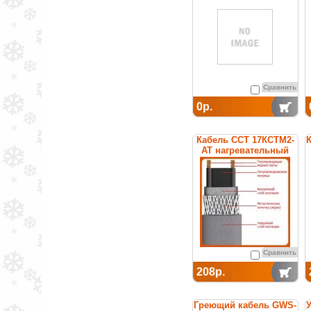
Сравнить
0р.
Кабель ССТ 17КСТМ2-
К
АТ нагревательный
саморегулирующийся
Сравнить
208р.
Греющий кабель GWS-
У