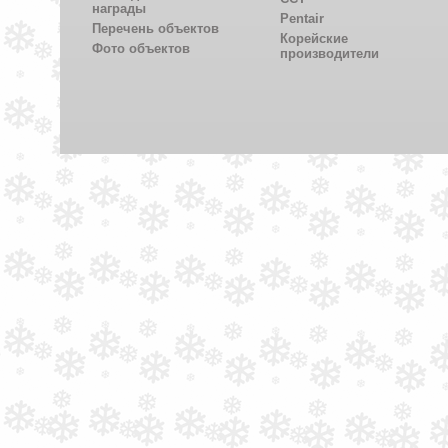
награды
Pentair
Перечень объектов
Корейские
Фото объектов
производители