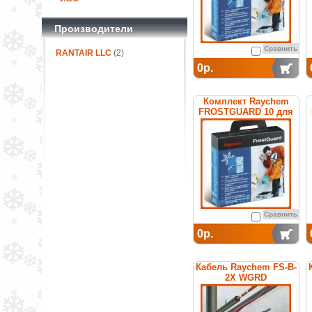
Производители
Сравнить
RANTAIR LLC
(2)
0р.
Комплект Raychem
FROSTGUARD 10 для
обогрева труб
Сравнить
0р.
Кабель Raychem FS-B-
2X WGRD
саморегулирующийся
греющий