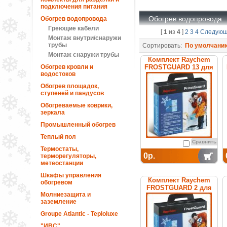
подключения питания
Обогрев водопровода
Обогрев водопровода
Греющие кабели
[
1
из
4
]
2
3
4
Следую
Монтаж внутри/снаружи
трубы
Сортировать:
По умолчани
Монтаж снаружи трубы
Комплект Raychem
Обогрев кровли и
FROSTGUARD 13 для
водостоков
обогрева труб
Обогрев площадок,
ступеней и пандусов
Обогреваемые коврики,
зеркала
Промышленный обогрев
Теплый пол
Сравнить
Термостаты,
0р.
терморегуляторы,
метеостанции
Шкафы управления
Комплект Raychem
обогревом
FROSTGUARD 2 для
Молниезащита и
обогрева труб
заземление
Groupe Atlantic - Teploluxe
"ИВС"