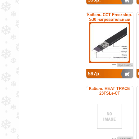
Кабель ССТ Freezstop-
S30 нагревательный
саморегулирующийся
Сравнить
597р.
Кабель HEAT TRACE
23FSLe-CT
саморегулирующийся
(покрытие из
термопластика)
Сравнить