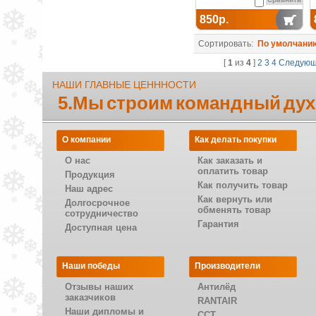
850р.
Сортировать:
По умолчани
[
1
из
4
]
2
3
4
Следую
НАШИ ГЛАВНЫЕ ЦЕНННОСТИ
5.Мы строим командный дух
О компании
Как делать покупки
О нас
Как заказать и
оплатить товар
Продукция
Как получить товар
Наш адрес
Как вернуть или
Долгосрочное
обменять товар
сотрудничество
Гарантия
Доступная цена
Наши победы
Производители
Отзывы наших
Антилёд
заказчиков
RANTAIR
Наши дипломы и
CCT