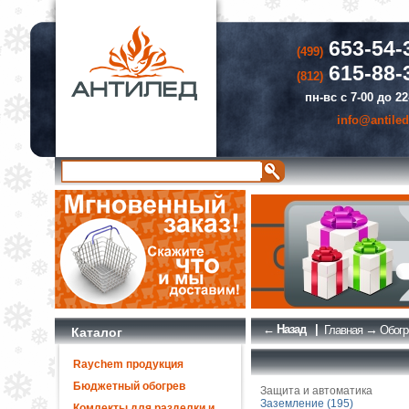
653-54-
(499)
615-88-
(812)
пн-вс с 7-00 до 22
info@antiled
← Назад
|
→
Главная
Обогр
Каталог
Raychem продукция
Бюджетный обогрев
Защита и автоматика
Заземление (195)
Комлекты для разделки и