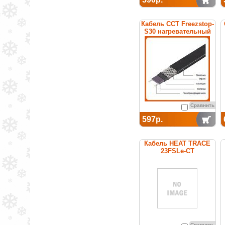
Кабель ССТ Freezstop-
S30 нагревательный
саморегулирующийся
Сравнить
597р.
Кабель HEAT TRACE
23FSLe-CT
саморегулирующийся
(покрытие из
термопластика)
Сравнить