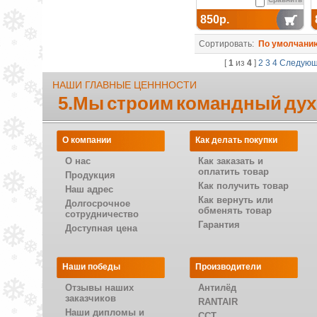
850р.
Сортировать:
По умолчани
[
1
из
4
]
2
3
4
Следую
НАШИ ГЛАВНЫЕ ЦЕНННОСТИ
5.Мы строим командный дух
О компании
Как делать покупки
О нас
Как заказать и
оплатить товар
Продукция
Как получить товар
Наш адрес
Как вернуть или
Долгосрочное
обменять товар
сотрудничество
Гарантия
Доступная цена
Наши победы
Производители
Отзывы наших
Антилёд
заказчиков
RANTAIR
Наши дипломы и
CCT