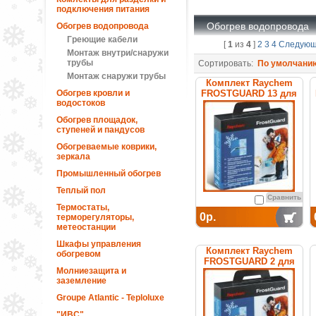
подключения питания
Обогрев водопровода
Обогрев водопровода
Греющие кабели
[
1
из
4
]
2
3
4
Следую
Монтаж внутри/снаружи
трубы
Сортировать:
По умолчани
Монтаж снаружи трубы
Комплект Raychem
Обогрев кровли и
FROSTGUARD 13 для
водостоков
обогрева труб
Обогрев площадок,
ступеней и пандусов
Обогреваемые коврики,
зеркала
Промышленный обогрев
Теплый пол
Сравнить
Термостаты,
0р.
терморегуляторы,
метеостанции
Шкафы управления
Комплект Raychem
обогревом
FROSTGUARD 2 для
Молниезащита и
обогрева труб
заземление
Groupe Atlantic - Teploluxe
"ИВС"