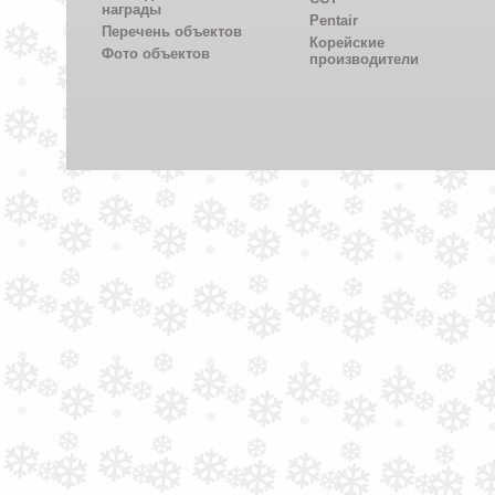
награды
Pentair
Перечень объектов
Корейские
Фото объектов
производители