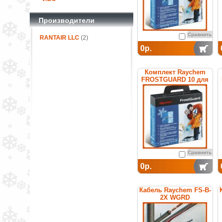
Производители
Сравнить
RANTAIR LLC
(2)
0р.
Комплект Raychem
FROSTGUARD 10 для
обогрева труб
Сравнить
0р.
Кабель Raychem FS-B-
2X WGRD
саморегулирующийся
греющий