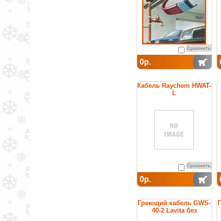
Сравнить
0р.
Кабель Raychem HWAT-
L
саморегулирующийся
греющий для
поддержания
температуры горячей
воды
Сравнить
0р.
Греющий кабель GWS-
40-2 Lavita без
заземления