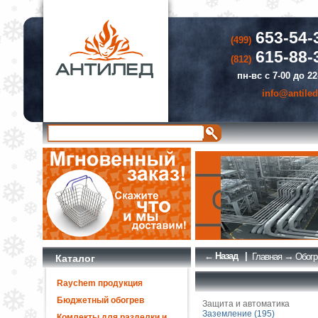
653-54-
(499)
615-88-
(812)
пн-вс с 7-00 до 22
info@antiled
← Назад
|
→
Главная
Обогр
Каталог
Raychem продукция
Бюджетный обогрев
Защита и автоматика
Заземление (195)
Комлекты для разделки и