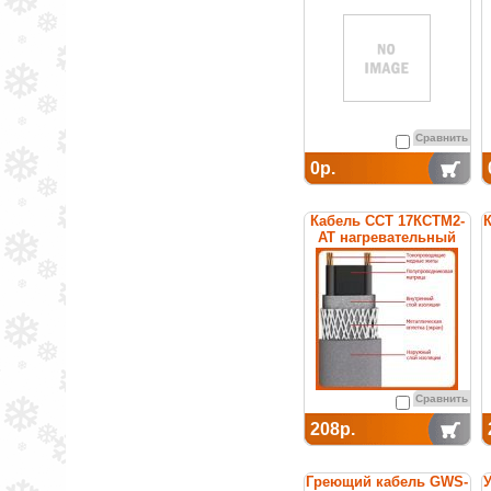
Сравнить
0р.
Кабель ССТ 17КСТМ2-
К
АТ нагревательный
саморегулирующийся
Сравнить
208р.
Греющий кабель GWS-
У