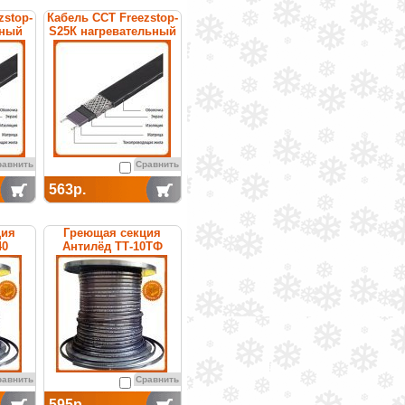
zstop-
Кабель ССТ Freezstop-
ьный
S25К нагревательный
щийся
саморегулирующийся
равнить
Сравнить
563р.
ция
Греющая секция
40
Антилёд ТТ-10ТФ
емая
саморегулируемая
равнить
Сравнить
595р.