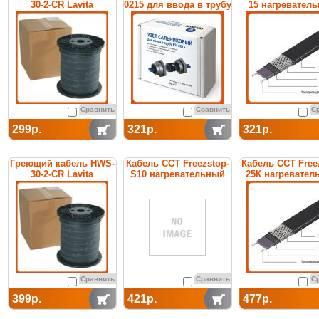
30-2-CR Lavita
0215 для ввода в трубу
15 нагревател
саморегулирую
Сравнить
Сравнить
С
299р.
321р.
321р.
Греющий кабель HWS-
Кабель ССТ Freezstop-
Кабель ССТ Free
30-2-CR Lavita
S10 нагревательный
25К нагревател
саморегулирующийся
саморегулирую
Сравнить
Сравнить
С
399р.
421р.
477р.