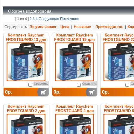
Обогрев водопровода
[
1
из
4
]
2
3
4
Следующая
Последняя
Сортировать:
По умолчанию
|
Цена
|
Название
|
Производитель
|
Ко
Комплект Raychem
Комплект Raychem
Комплект Ray
FROSTGUARD 13 для
FROSTGUARD 19 для
FROSTGUARD 22
обогрева труб
обогрева труб
обогрева тр
Сравнить
Сравнить
С
0р.
0р.
0р.
Комплект Raychem
Комплект Raychem
Комплект Ray
FROSTGUARD 2 для
FROSTGUARD 4 для
FROSTGUARD 6
обогрева труб
обогрева труб
обогрева тр