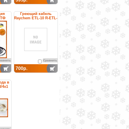
ция
Греющий кабель
6ТФ
Raychem ETL-10 R-ETL-
емая
A
саморегулирующийся
для защиты от
замерзания
водопроводных труб
равнить
Сравнить
700р.
ода в
3/4x1
равнить