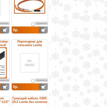
рячей
равнить
Сравнить
0р.
zstop-
Переходник для
ьный
сальника Lavita
щийся
3/4"x1/2" BMF
равнить
Сравнить
0р.
для
Греющий кабель GWS
"x1/2"
24-2 Lavita без оплетки