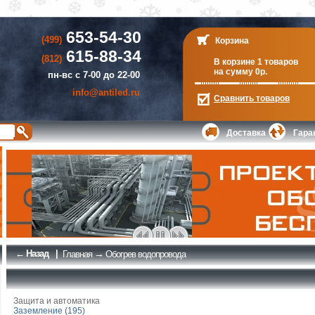
653-54-30
(499)
Корзина
615-88-34
(812)
В корзине 1 товаров
на сумму 0р.
пн-вс с 7-00 до 22-00
info@antiled.ru
Сравнить
товаров
Доставка
Гара
← Назад
|
→
Главная
Обогрев водопровода
Защита и автоматика
Заземление (195)