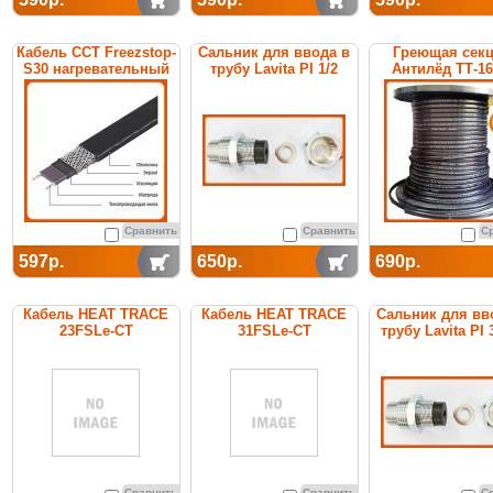
Кабель ССТ Freezstop-
Сальник для ввода в
Греющая сек
S30 нагревательный
трубу Lavita PI 1/2
Антилёд ТТ-1
саморегулирующийся
саморегулиру
Сравнить
Сравнить
С
597р.
650р.
690р.
Кабель HEAT TRACE
Кабель HEAT TRACE
Сальник для вв
23FSLe-CT
31FSLe-CT
трубу Lavita PI 
саморегулирующийся
саморегулирующийся
(покрытие из
(покрытие из
термопластика)
термопластика)
Сравнить
Сравнить
С