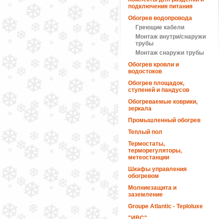
подключения питания
Обогрев водопровода
Греющие кабели
Монтаж внутри/снаружи
трубы
Монтаж снаружи трубы
Обогрев кровли и
водостоков
Обогрев площадок,
ступеней и пандусов
Обогреваемые коврики,
зеркала
Промышленный обогрев
Теплый пол
Термостаты,
терморегуляторы,
метеостанции
Шкафы управления
обогревом
Молниезащита и
заземление
Groupe Atlantic - Teploluxe
"ИВС"