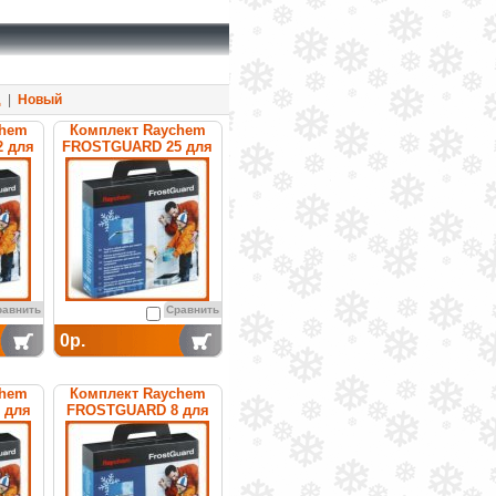
д
|
Новый
chem
Комплект Raychem
 для
FROSTGUARD 25 для
уб
обогрева труб
равнить
Сравнить
0р.
chem
Комплект Raychem
 для
FROSTGUARD 8 для
уб
обогрева труб