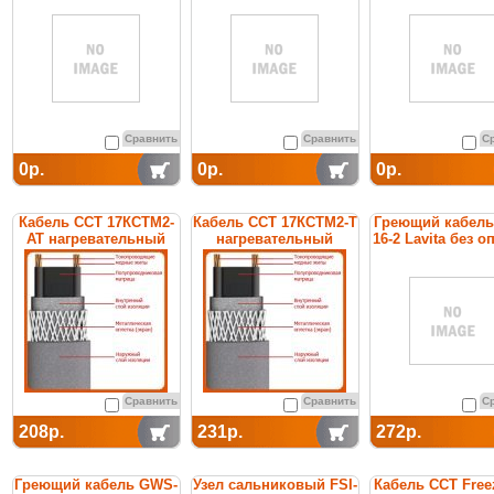
Сравнить
Сравнить
С
0р.
0р.
0р.
Кабель ССТ 17КСТМ2-
Кабель ССТ 17КСТМ2-Т
Греющий кабел
АТ нагревательный
нагревательный
16-2 Lavita без о
саморегулирующийся
саморегулирующийся
Сравнить
Сравнить
С
208р.
231р.
272р.
Греющий кабель GWS-
Узел сальниковый FSI-
Кабель ССТ Free