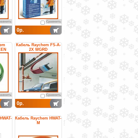
равнить
Сравнить
0р.
hem
Кабель Raychem FS-A-
EEN
2X WGRD
щийся
саморегулирующийся
греющий
равнить
Сравнить
0р.
 HWAT-
Кабель Raychem HWAT-
M
щийся
саморегулирующийся
я
греющий
я