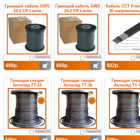
Греющий кабель GWS
Греющий кабель GWS
Кабель ССТ Free
10-2 CR Lavita
16-2 CR Lavita
30 нагревател
саморегулирую
Сравнить
Сравнить
С
499р.
499р.
502р.
Греющая секция
Греющая секция
Греющая сек
Антилёд ТТ-24
Антилёд ТТ-30
Антилёд ТТ-
саморегулируемая
саморегулируемая
саморегулиру
Сравнить
Сравнить
С
590р.
590р.
590р.