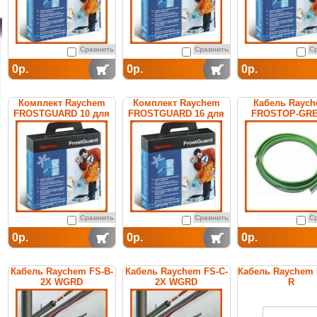
Сравнить
Сравнить
С
0р.
0р.
0р.
Комплект Raychem
Комплект Raychem
Кабель Rayc
FROSTGUARD 10 для
FROSTGUARD 16 для
FROSTOP-GR
обогрева труб
обогрева труб
саморегулирую
греющий
Сравнить
Сравнить
С
0р.
0р.
0р.
Кабель Raychem FS-B-
Кабель Raychem FS-C-
Кабель Raychem
2X WGRD
2X WGRD
R
саморегулирующийся
саморегулирующийся
саморегулирую
греющий
греющий
греющий дл
поддержани