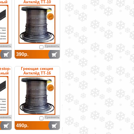
ьный
Антилёд ТТ-10
щийся
саморегулируемая
равнить
Сравнить
390р.
zstop-
Греющая секция
ьный
Антилёд ТТ-16
щийся
саморегулируемая
равнить
Сравнить
490р.