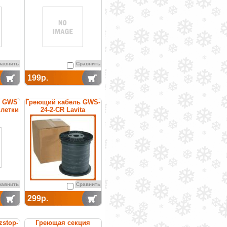
равнить
Сравнить
199р.
ь GWS
Греющий кабель GWS-
плетки
24-2-CR Lavita
равнить
Сравнить
299р.
zstop-
Греющая секция