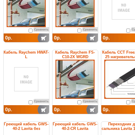
температуры го
воды
Сравнить
Сравнить
С
0р.
0р.
0р.
Кабель Raychem HWAT-
Кабель Raychem FS-
Кабель ССТ Free
L
C10-2X WGRD
25 нагревател
саморегулирующийся
саморегулирующийся
саморегулирую
греющий для
греющий
поддержания
температуры горячей
воды
Сравнить
Сравнить
С
0р.
0р.
0р.
Греющий кабель GWS-
Греющий кабель GWS-
Переходник 
40-2 Lavita без
40-2-CR Lavita
сальника Lavita 1
заземления
BMF