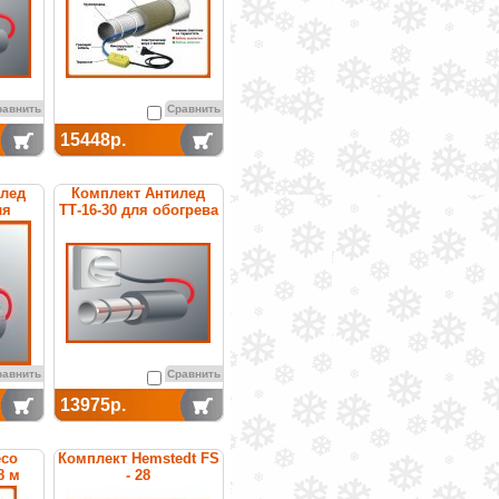
равнить
Сравнить
15448р.
илед
Комплект Антилед
ля
ТТ-16-30 для обогрева
уб
труб
равнить
Сравнить
13975р.
eco
Комплект Hemstedt FS
8 м
- 28