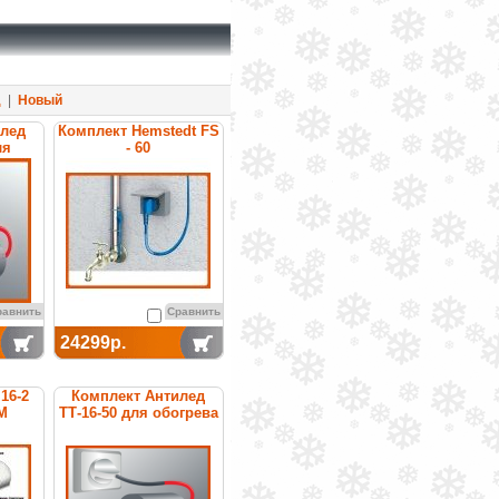
д
|
Новый
илед
Комплект Hemstedt FS
ля
- 60
уб
равнить
Сравнить
24299р.
16-2
Комплект Антилед
М
ТТ-16-50 для обогрева
труб