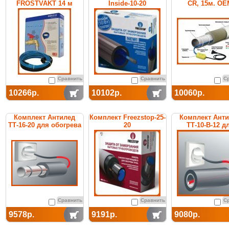
FROSTVAKT 14 м
Inside-10-20
CR, 15м. ОЕ
Сравнить
Сравнить
С
10266р.
10102р.
10060р.
Комплект Антилед
Комплект Freezstop-25-
Комплект Ант
ТТ-16-20 для обогрева
20
ТТ-10-В-12 д
труб
обогрева тр
Сравнить
Сравнить
С
9578р.
9191р.
9080р.