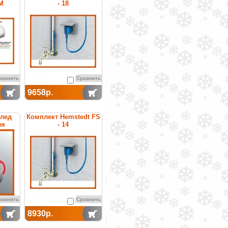
М
- 18
равнить
Сравнить
9658р.
илед
Комплект Hemstedt FS
ля
- 14
уб
равнить
Сравнить
8930р.