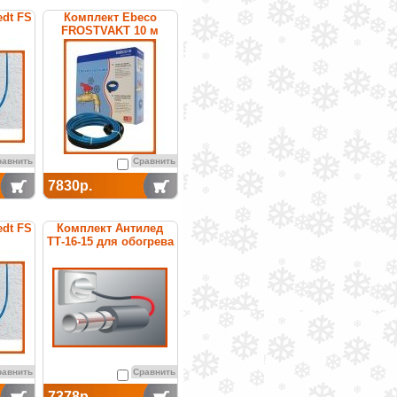
dt FS
Комплект Ebeco
FROSTVAKT 10 м
равнить
Сравнить
7830р.
dt FS
Комплект Антилед
ТТ-16-15 для обогрева
труб
равнить
Сравнить
7378р.