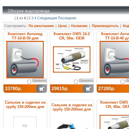
Обогрев водопровода
[
1
из
4
]
2
3
4
Следующая
Последняя
Сортировать:
По умолчанию
|
Цена
|
Название
|
Производитель
|
Ко
Комплект Антилед
Комплект GWS 16-2
Комплект Ант
ТТ-10-В-50 для
CR, 50м. ОЕМ
ТТ-10-В-40 д
обогрева труб
обогрева тр
Сравнить
Сравнить
С
33780р.
29615р.
27280р.
Сальник в седелке на
Комплект GWS 
Сальник в седелке на
трубу 150-200мм для
CR, 40м. ОЕ
трубу 150-200мм для
греющего кабеля
греющего кабеля
RANTAIR CGL-200-1'
RANTAIR CGL-200-1'