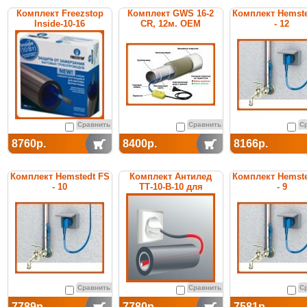
Комплект Freezstop
Комплект GWS 16-2
Комплект Hemste
Inside-10-16
CR, 12м. ОЕМ
- 12
Сравнить
Сравнить
С
8760р.
8400р.
8166р.
Комплект Hemstedt FS
Комплект Антилед
Комплект Hemste
- 10
ТТ-10-В-10 для
- 9
обогрева труб
Сравнить
Сравнить
С
7789р.
7780р.
7581р.