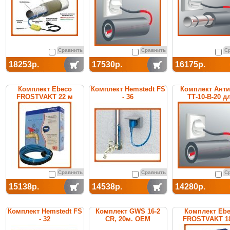
Сравнить
Сравнить
С
18253р.
17530р.
16175р.
Комплект Ebeco
Комплект Hemstedt FS
Комплект Ант
FROSTVAKT 22 м
- 36
ТТ-10-В-20 д
обогрева тр
Сравнить
Сравнить
С
15138р.
14538р.
14280р.
Комплект Hemstedt FS
Комплект GWS 16-2
Комплект Eb
- 32
CR, 20м. ОЕМ
FROSTVAKT 1