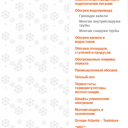
подключения питания
Обогрев водопровода
Греющие кабели
Монтаж внутри/снаружи
трубы
Монтаж снаружи трубы
Обогрев кровли и
водостоков
Обогрев площадок,
ступеней и пандусов
Обогреваемые коврики,
зеркала
Промышленный обогрев
Теплый пол
Термостаты,
терморегуляторы,
метеостанции
Шкафы управления
обогревом
Молниезащита и
заземление
Groupe Atlantic - Teploluxe
"ИВС"