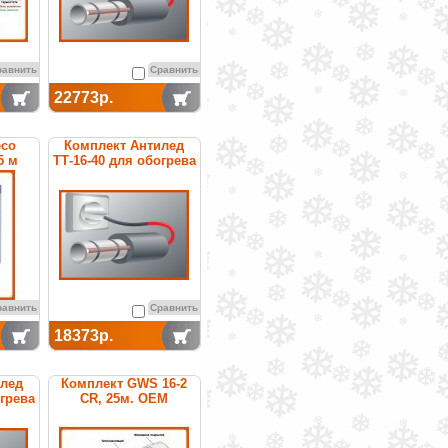
равнить
Сравнить
22773р.
eco
Комплект Антилед
5 м
ТТ-16-40 для обогрева
труб
равнить
Сравнить
18373р.
илед
Комплект GWS 16-2
огрева
CR, 25м. ОЕМ