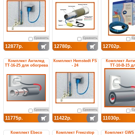
Сравнить
Сравнить
С
12877р.
12780р.
12702р.
Комплект Антилед
Комплект Hemstedt FS
Комплект Ант
ТТ-16-25 для обогрева
- 24
ТТ-10-В-15 д
труб
обогрева тр
Сравнить
Сравнить
С
11775р.
11422р.
11030р.
Комплект Ebeco
Комплект Freezstop
Комплект GWS 