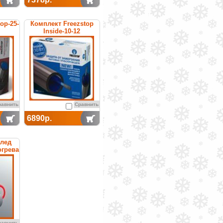
op-25-
Комплект Freezstop
Inside-10-12
равнить
Сравнить
6890р.
илед
огрева
равнить