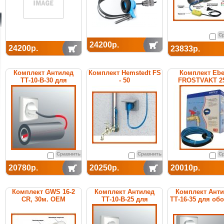
С
24200р.
24200р.
23833р.
Комплект Антилед
Комплект Hemstedt FS
Комплект Eb
ТТ-10-В-30 для
- 50
FROSTVAKT 2
обогрева труб
Сравнить
Сравнить
С
20780р.
20250р.
20010р.
Комплект GWS 16-2
Комплект Антилед
Комплект Ант
CR, 30м. ОЕМ
ТТ-10-В-25 для
ТТ-16-35 для об
обогрева труб
труб