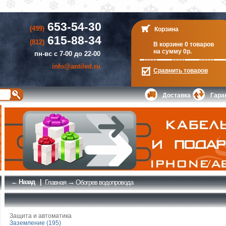
653-54-30
(499)
Корзина
615-88-34
(812)
В корзине 0 товаров
на сумму 0р.
пн-вс с 7-00 до 22-00
info@antiled.ru
Сравнить
товаров
Доставка
Гара
← Назад
|
→
Главная
Обогрев водопровода
Защита и автоматика
Заземление (195)