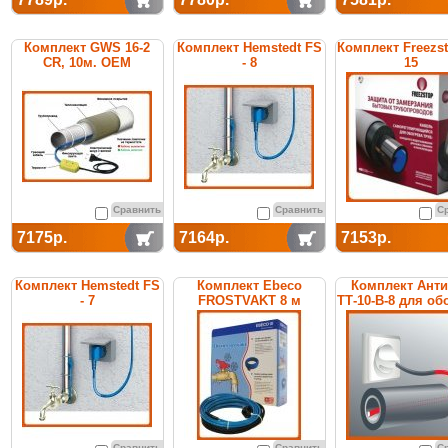
Комплект GWS 16-2
Комплект Hemstedt FS
Комплект Freezst
CR, 10м. ОЕМ
- 8
15
Сравнить
Сравнить
С
7175р.
7164р.
7153р.
Комплект Hemstedt FS
Комплект Ebeco
Комплект Ант
- 7
FROSTVAKT 8 м
ТТ-10-В-8 для об
труб
Сравнить
Сравнить
С