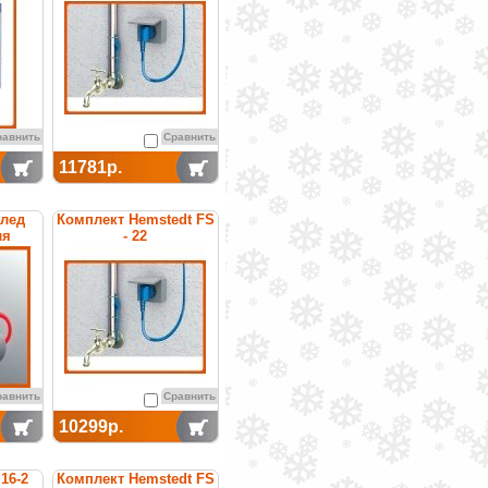
равнить
Сравнить
11781р.
илед
Комплект Hemstedt FS
ля
- 22
уб
равнить
Сравнить
10299р.
16-2
Комплект Hemstedt FS