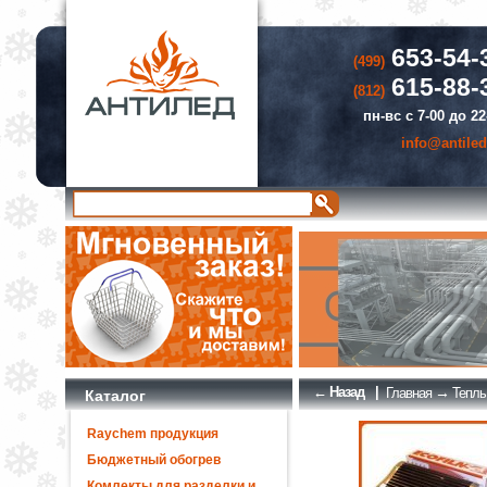
653-54-
(499)
615-88-
(812)
пн-вс с 7-00 до 22
info@antiled
← Назад
|
→
Главная
Теплы
Каталог
Raychem продукция
Бюджетный обогрев
Комлекты для разделки и