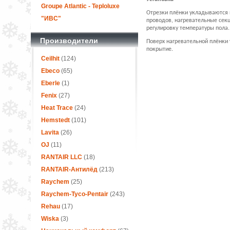
Groupe Atlantic - Teploluxe
Отрезки плёнки укладываются 
"ИВС"
проводов, нагревательные сек
регулировку температуры пола.
Производители
Поверх нагревательной плёнки
покрытие.
Ceilhit
(124)
Ebeco
(65)
Eberle
(1)
Fenix
(27)
Heat Trace
(24)
Hemstedt
(101)
Lavita
(26)
OJ
(11)
RANTAIR LLC
(18)
RANTAIR-Антилёд
(213)
Raychem
(25)
Raychem-Tyco-Pentair
(243)
Rehau
(17)
Wiska
(3)