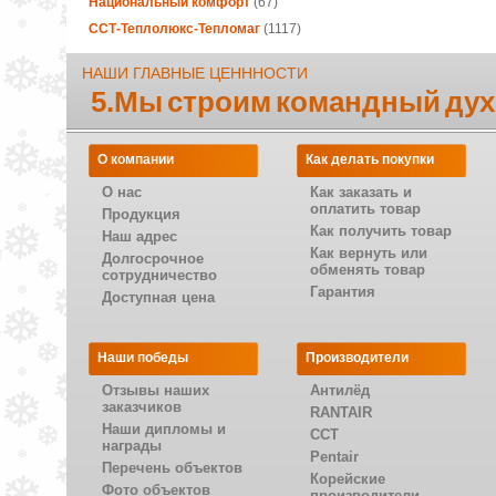
Национальный комфорт
(67)
ССТ-Теплолюкс-Тепломаг
(1117)
НАШИ ГЛАВНЫЕ ЦЕНННОСТИ
5.Мы строим командный дух
О компании
Как делать покупки
О нас
Как заказать и
оплатить товар
Продукция
Как получить товар
Наш адрес
Как вернуть или
Долгосрочное
обменять товар
сотрудничество
Гарантия
Доступная цена
Наши победы
Производители
Отзывы наших
Антилёд
заказчиков
RANTAIR
Наши дипломы и
CCT
награды
Pentair
Перечень объектов
Корейские
Фото объектов
производители