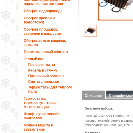
подключения питания
Обогрев водопровода
Обогрев кровли и
водостоков
Обогрев площадок,
ступеней и пандусов
Обогреваемые коврики,
зеркала
Промышленный обогрев
Теплый пол
Греющие маты
Кабель в стяжку
Пленочный обогрев
Сняты с продажи
Термостаты для теплого
пола
Описание
Спецификац
Термостаты,
терморегуляторы,
метеостанции
Описание набора:
Шкафы управления
Готовый комплект
Ecofilm
Set
— 
обогревом
нагревательной пленке в завод
Молниезащита и
присоединения к пленке, а та
заземление
Установка