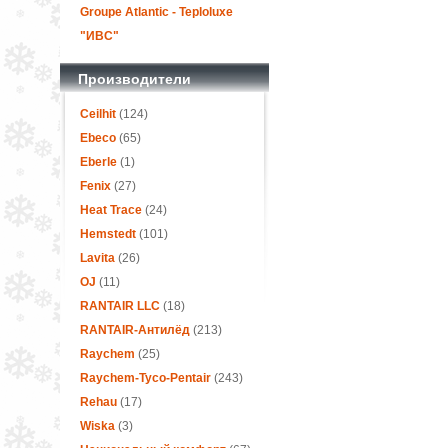
Groupe Atlantic - Teploluxe
"ИВС"
Производители
Ceilhit
(124)
Ebeco
(65)
Eberle
(1)
Fenix
(27)
Heat Trace
(24)
Hemstedt
(101)
Lavita
(26)
OJ
(11)
RANTAIR LLC
(18)
RANTAIR-Антилёд
(213)
Raychem
(25)
Raychem-Tyco-Pentair
(243)
Rehau
(17)
Wiska
(3)