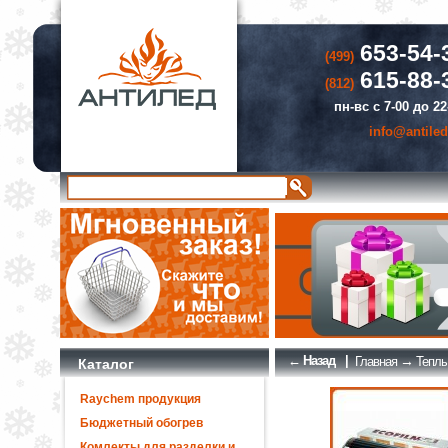
653-54-
(499)
615-88-
(812)
пн-вс с 7-00 до 22
info@antiled
← Назад
|
→
Главная
Теплы
Каталог
Raychem продукция
Бюджетный обогрев
Комлекты для разделки и