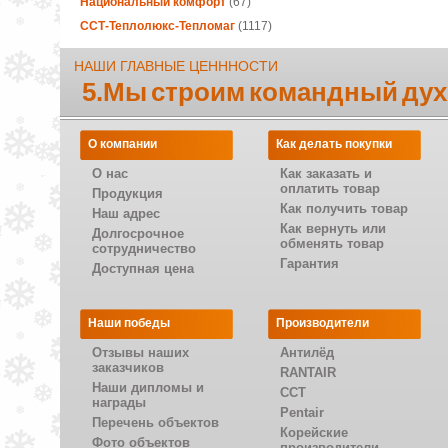
Национальный комфорт
(67)
ССТ-Теплолюкс-Тепломаг
(1117)
НАШИ ГЛАВНЫЕ ЦЕНННОСТИ
5.Мы строим командный дух
О компании
Как делать покупки
О нас
Как заказать и
оплатить товар
Продукция
Как получить товар
Наш адрес
Как вернуть или
Долгосрочное
обменять товар
сотрудничество
Гарантия
Доступная цена
Наши победы
Производители
Отзывы наших
Антилёд
заказчиков
RANTAIR
Наши дипломы и
CCT
награды
Pentair
Перечень объектов
Корейские
Фото объектов
производители