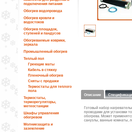
подключения питания
Обогрев водопровода
Обогрев кровли и
водостоков
Обогрев площадок,
ступеней и пандусов
Обогреваемые коврики,
зеркала
Промышленный обогрев
Теплый пол
Греющие маты
Кабель в стяжку
Пленочный обогрев
Сняты с продажи
Термостаты для теплого
пола
Описание
Спецификац
Термостаты,
терморегуляторы,
метеостанции
Готовый набор нагреватель
проводами для установки то
Шкафы управления
обогрева. Может применятся
обогревом
санузлы, ванные комнаты, ло
Молниезащита и
заземление