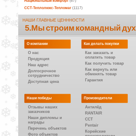
Национальный комфорт
(67)
ССТ-Теплолюкс-Тепломаг
(1117)
НАШИ ГЛАВНЫЕ ЦЕНННОСТИ
5.Мы строим командный дух
О компании
Как делать покупки
О нас
Как заказать и
оплатить товар
Продукция
Как получить товар
Наш адрес
Как вернуть или
Долгосрочное
обменять товар
сотрудничество
Гарантия
Доступная цена
Наши победы
Производители
Отзывы наших
Антилёд
заказчиков
RANTAIR
Наши дипломы и
CCT
награды
Pentair
Перечень объектов
Корейские
Фото объектов
производители