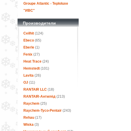
Groupe Atlantic - Teploluxe
"ИВС"
Производители
Ceilhit
(124)
Ebeco
(65)
Eberle
(1)
Fenix
(27)
Heat Trace
(24)
Hemstedt
(101)
Lavita
(26)
OJ
(11)
RANTAIR LLC
(18)
RANTAIR-Антилёд
(213)
Raychem
(25)
Raychem-Tyco-Pentair
(243)
Rehau
(17)
Wiska
(3)