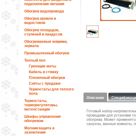
подключения питания
Обогрев водопровода
Обогрев кровли и
водостоков
Обогрев площадок,
ступеней и пандусов
Обогреваемые коврики,
зеркала
Промышленный обогрев
Теплый пол
Греющие маты
Кабель в стяжку
Пленочный обогрев
Сняты с продажи
Термостаты для теплого
пола
Описание
Спецификац
Термостаты,
терморегуляторы,
метеостанции
Готовый набор нагреватель
проводами для установки то
Шкафы управления
обогрева. Может применятся
обогревом
санузлы, ванные комнаты, ло
Молниезащита и
заземление