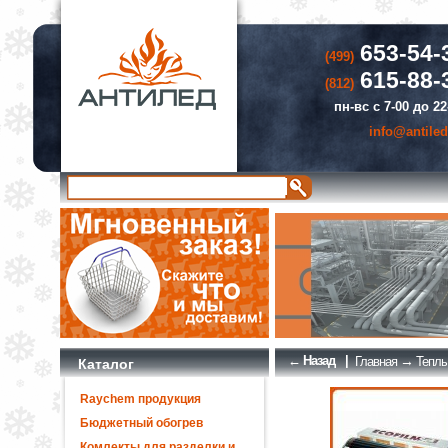
653-54-
(499)
615-88-
(812)
пн-вс с 7-00 до 22
info@antiled
← Назад
|
→
Главная
Теплы
Каталог
Raychem продукция
Бюджетный обогрев
Комлекты для разделки и