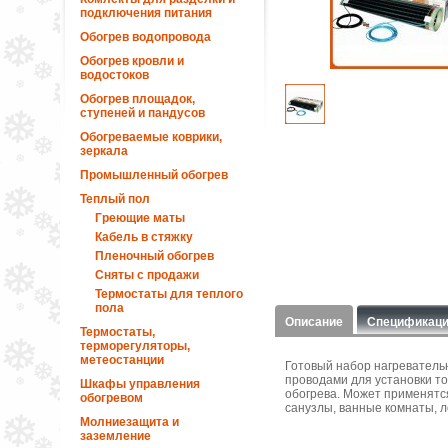
подключения питания
Обогрев водопровода
Обогрев кровли и
водостоков
Обогрев площадок,
ступеней и пандусов
Обогреваемые коврики,
зеркала
Промышленный обогрев
Теплый пол
Греющие маты
Кабель в стяжку
Пленочный обогрев
Сняты с продажи
Термостаты для теплого
пола
Описание
Спецификац
Термостаты,
терморегуляторы,
метеостанции
Готовый набор нагреватель
проводами для установки то
Шкафы управления
обогрева. Может применятся
обогревом
санузлы, ванные комнаты, ло
Молниезащита и
заземление