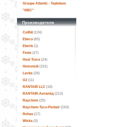
Groupe Atlantic - Teploluxe
"ИВС"
Производители
Ceilhit
(124)
Ebeco
(65)
Eberle
(1)
Fenix
(27)
Heat Trace
(24)
Hemstedt
(101)
Lavita
(26)
OJ
(11)
RANTAIR LLC
(18)
RANTAIR-Антилёд
(213)
Raychem
(25)
Raychem-Tyco-Pentair
(243)
Rehau
(17)
Wiska
(3)