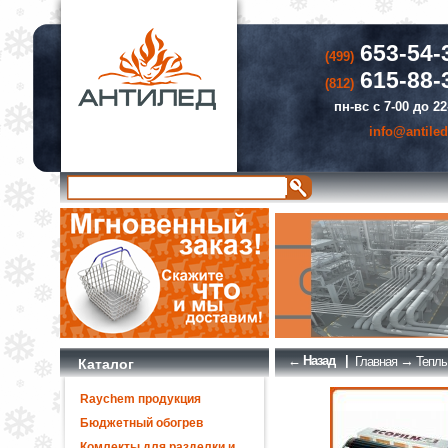
653-54-
(499)
615-88-
(812)
пн-вс с 7-00 до 22
info@antiled
← Назад
|
→
Главная
Теплы
Каталог
Raychem продукция
Бюджетный обогрев
Комлекты для разделки и